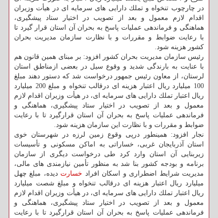
در چارچوب تنخواه و تملك دارایی های سرمایه ای در هیأت وزیران
اقدام لازم معمول و بعد از تصویب در اختیار ستاد پیشگیری،
هماهنگی و فرماندهی عملیات پاسخ به بحران آن استان قرار گیرد تا
با رعایت ضوابط و مقررات و با نظارت سازمان مدیریت بحران
كشور هزینه شود.
رئیس سازمان مدیریت بحران كشور افزود: بر مبنای همین قانون هم
با عنایت به بارندگی شدید و وقوع سیل در بعضی ازمناطق استان
لرستان، از معاون رئیس جمهور درخواست شد كه دستور دهند مبلغ
100 میلیارد ریال اعتبار هزینه ای درقالب تنخواه و مبلغ 200 میلیارد
ریال اعتبار تملك دارایی های سرمایه ای، در هیأت وزیران اقدام لازم
معمول و بعد از تصویب در اختیار ستاد پیشگیری، هماهنگی و
فرماندهی عملیات پاسخ به بحران آن استان قرارگیرد تا با رعایت
ضوابط و مقررات و با نظارت این سازمان هزینه شود.
نجار افزود: همینطور درپی وقوع زمین لرزه در شهرستان خوی
استان آذربایجان غربی، خساراتی به اماكن مسكونی و تأسیسات
زیربنایی آن استان وارد كرد طی درخواست دیگری از سازمان
برنامه و بودجه كشور بنا شد به منظور تأمین نیازمندی های مالی،
مدیریت شرایط اضطراری و اسكان افراد
خسارت
دیده، مبلغ چهل
میلیارد ریال اعتبار هزینه ای درقالب تنخواه و مبلغ شصت میلیارد
ریال اعتبار تملك دارایی های سرمایه ای، در هیأت وزیران اقدام لازم
معمول و بعد از تصویب در اختیار ستاد پیشگیری، هماهنگی و
فرماندهی عملیات پاسخ به بحران آن استان قرارگیرد تا با رعایت