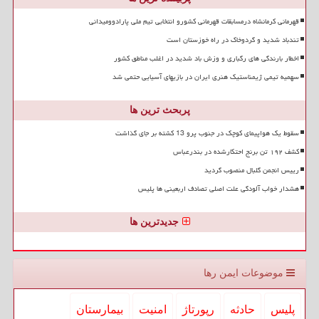
قهرمانی کرمانشاه درمسابقات قهرمانی کشورو انتخابی تیم ملی پارادوومیدانی
تندباد شدید و گردوخاک در راه خوزستان است
اخطار بارندگی های رگباری و وزش باد شدید در اغلب مناطق کشور
سهمیه تیمی ژیمناستیک هنری ایران در بازیهای آسیایی حتمی شد
پربحث ترین ها
سقوط یک هواپیمای کوچک در جنوب پرو 13 کشته بر جای گذاشت
کشف ۱۹۲ تن برنج احتکارشده در بندرعباس
رییس انجمن گلبال منصوب گردید
هشدار خواب آلودگی علت اصلی تصادف اربعینی ها پلیس
جدیدترین ها
موضوعات ایمن رها
پلیس
حادثه
رپورتاژ
امنیت
بیمارستان