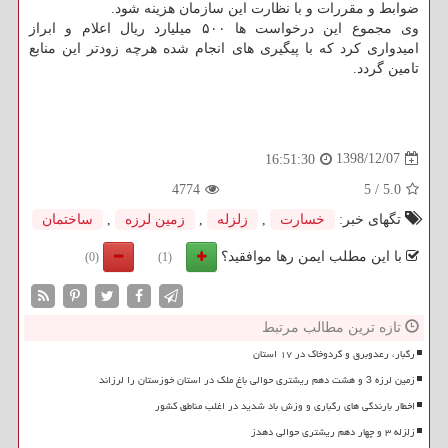
ضوابط و مقررات و با نظارت این سازمان هزینه شود.
وی مجموع این درخواست ها ۵۰۰ میلیارد ریال اعلام و ابراز
امیدواری كرد كه با پیگیری های انجام شده هرچه زودتر این منابع
تامین گردد.
1398/12/07
16:51:30
4774
5
/
5.0
تگهای خبر:
خسارت
,
زلزله
,
زمین لرزه
,
ساختمان
با این مطلب ایمن رها موافقید؟
(0)
(1)
تازه ترین مطالب مرتبط
رگبار، رعدوبرق و گردوخاک در ۱۷ استان
زمین لرزه 3 و هشت دهم ریشتری حوالی باغ ملک در استان خوزستان را لرزاند
اخطار بارندگی های رگباری و وزش باد شدید در اغلب مناطق کشور
زلزله ۳ و چهار دهم ریشتری حوالی دهدز