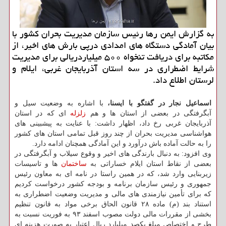
به گزارش ایمن رها رئیس سازمان مدیریت بحران كشور با
بیان آمادگی دستگاه های امدادی درپی بارش های اخیر، از
مكاتبه برای دریافت تنخواه ۵۰۰ میلیاردریالی برای مدیریت
شرایط اضطراری در سه استان آذربایجان غربی، ایلام و
لرستان اطلاع داد.
اسماعیل نجار در گفتگو با ایسنا،
با اشاره به وضعیت سیل و
آبگرفتگی در بعضی از استان ها و هم
زلزله
ای كه در استان
آذربایجان غربی رخ داد، اظهار داشت: با عنایت به پیشبینی های
هواشناسی مدیریت بحران از چند روز قبل تمامی استان های كشور
را به حالت آماده باش درآورد و این آمادگی همچنان ادامه دارد.
وی افزود: به دنبال بارندگی های اخیر و وقوع سیلاب و آبگرفتگی در
بعضی از نقاط استان ایلام خساراتی به
ساختمان
ها و تاسیسات
زیربنایی وارد شد، كه در همین راستا در نامه ای به معاون رئیس
جمهوری و رئیس سازمان برنامه و بودجه كشور درخواست كردیم
كه برای تأمین نیازمندی های مالی و مدیریت وضعیت اضطراری به
استناد بند (م) ماده ۲۸ قانون الحاق برخی مواد به قانون تنظیم
بخشی از مقررات مالی دولت مصوب اسفند ۹۳ به فوریت نسبت به
طرح و اختصاص مبلغ یكصد میلیارد ریال اعتبار به صورت هزینه ای