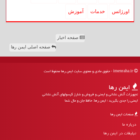
اورژانس
خدمات
آموزش
صفحه اخبار
صفحه اصلی ایمن رها
imenraha.ir - حقوق مادی و معنوی سایت ایمن رها محفوظ است
ایمن رها
تجهیزات آتش نشانی و ایمنی و فروش و شارژ کپسولهای آتش نشانی
ایمنی را جدی بگیرید ؛ ایمن رها: حافظ جان و مال شما
صفحات ایمن رها
درباره ما
تبلیغات در ایمن رها