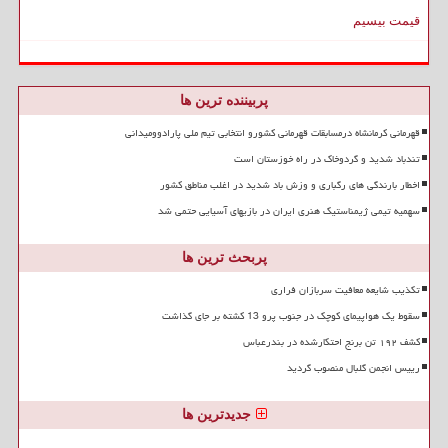
قیمت بیسیم
پربیننده ترین ها
قهرمانی کرمانشاه درمسابقات قهرمانی کشورو انتخابی تیم ملی پارادوومیدانی
تندباد شدید و گردوخاک در راه خوزستان است
اخطار بارندگی های رگباری و وزش باد شدید در اغلب مناطق کشور
سهمیه تیمی ژیمناستیک هنری ایران در بازیهای آسیایی حتمی شد
پربحث ترین ها
تکذیب شایعه معافیت سربازان فراری
سقوط یک هواپیمای کوچک در جنوب پرو 13 کشته بر جای گذاشت
کشف ۱۹۲ تن برنج احتکارشده در بندرعباس
رییس انجمن گلبال منصوب گردید
جدیدترین ها