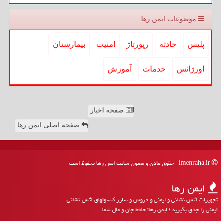
موضوعات ایمن رها
پلیس
حادثه
رپورتاژ
امنیت
بیمارستان
اورژانس
خدمات
آموزش
صفحه اخبار
صفحه اصلی ایمن رها
imenraha.ir - حقوق مادی و معنوی سایت ایمن رها محفوظ است
ایمن رها
تجهیزات آتش نشانی و ایمنی و فروش و شارژ کپسولهای آتش نشانی
ایمنی را جدی بگیرید ؛ ایمن رها: حافظ جان و مال شما