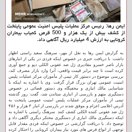
ایمن رها: رئیس مركز عملیات پلیس امنیت عمومی پایتخت
از كشف بیش از یك هزار و 500 قرص كمیاب بیماران
كرونایی به ارزش 4 میلیارد ریال آگاهی داد.
به گزارش ایمن رها به نقل از مهر، سرهنگ سعید راستی اظهار
داشت: با دریافت خبری در خصوص اینكه فردی در یكی از انبارهای
بازار ناصر خسرو مقادیری ژل ضد عفونی الكلی دپو و جمع آوری
كرده است تا چند برابر قیمت واقعی، آنرا وارد بازار مصرف كند،
بررسی موضوع در دستور كار تیمی از مأموران مركز عملیات پلیس
امنیت عمومی تهران بزرگ قرار گرفت. وی با اشاره به اینكه با
شناسایی مالك انباری و مخفیگاه وی دستور قضائی در خصوص
دستگیری متهم و بازرسی از انباری ستاندن شد، گفت: روز گذشته
تیمی از مأموران مركز عملیات پلیس امنیت عمومی پایتخت به
آدرس اعلامی اعزام و موفق شدند در بازرسی از انبار ۳ هزار و ۴۵۶
ژل ضد عفونی كننده الكلی كشف كنند. سرهنگ راستی با اشاره به
اینكه دستگیری مالك انباری از دستگیری محتكر دیگری آگاهی داد و
توضیح داد: با دریافت گزارشی در خصوص اینكه فردی مقدار قابل
توجهی از انواع قرص های مورد نیاز بیماران كرونایی را احتكار كرده