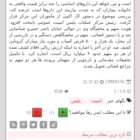
است و می خواهد این داروهای اساسی را چند برابر قیمت واقعی به
خانواده بیماران كه به شدت نیازمند این داروها است عرضه كند،
بررسی موضوع در دستور كار اكیپی از مأموران این مركز قرار
گرفت. رئیس مركز عملیات پلیس امنیت عمومی پایتخت افزود:
هویت متهم و مخفیگاه وی در حوالی خیابان ناصر خسرو شناسایی
شد و با دستور قضائی، متهم در مخفیگاهش دستگیر و در بازرسی از
آن محل، یك هزار و ۵۰۰ قرص كمیاب و مورد نیاز بیماران كرونایی
كشف شد. او در آخر با اشاره به اینكه ارزش ریالی اقلام كشف شده
از هر دو متهم حدود ۴ میلیارد ریال است، اشاره كرد: با تكمیل
تحقیقات مقدماتی و بازجویی از متهمان پرونده ها هر دو متهم به
مراجع قضائی تحویل شدند.
1399/01/01
21:37:43
3538
5
/
5.0
تگهای خبر:
امنیت
,
پلیس
با این مطلب ایمن رها موافقید؟
(0)
(1)
تازه ترین مطالب مرتبط