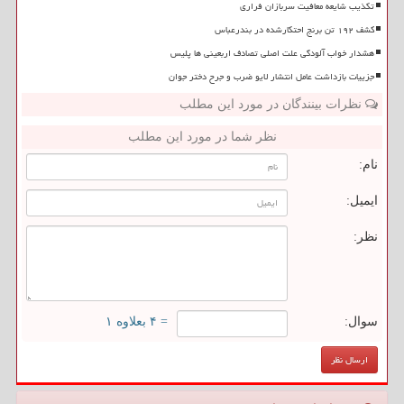
تکذیب شایعه معافیت سربازان فراری
کشف ۱۹۲ تن برنج احتکارشده در بندرعباس
هشدار خواب آلودگی علت اصلی تصادف اربعینی ها پلیس
جزییات بازداشت عامل انتشار لایو ضرب و جرح دختر جوان
نظرات بینندگان در مورد این مطلب
نظر شما در مورد این مطلب
نام:
ایمیل:
نظر:
سوال:
= ۴ بعلاوه ۱