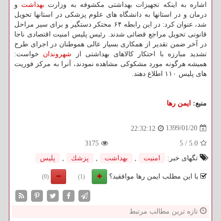
اشاره به اینكه تجهیزات بهداشتی مكشوفه به وزارت
بهداشت
و
درمان و در استانها به دانشگاه های علوم پزشكی در استانها تحویل
شد، عنوان كرد: در این رابطه ۶۴ محتكر دستگیر و برای سیر مراحل
قانونی تحویل مراجع قضائی شدند. رئیس پلیس امنیت اقتصادی ناجا
در آخر ضمن تقدیر از همكاری بسیار عالی هموطنان در اجرای طرح
تشدید مبارزه با احتكار كالاهای بهداشتی از
شهروندان
خواست:
همیشه هرگونه مورد مشكوكی مشاهده نمودند، آنرا به مركز فوریت
های پلیس ۱۱۰ اطلاع دهند.
منبع:
ایمن رها
1399/01/20
22:32:12
3175
5
/
5.0
تگهای خبر:
امنیت
,
بهداشت
,
پزشك
,
پلیس
با این مطلب ایمن رها موافقید؟
(0)
(1)
تازه ترین مطالب مرتبط