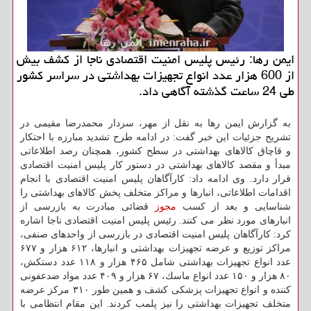
ایمن رها: رئیس پلیس امنیت اقتصادی ناجا از كشف بیش
از 600 هزار عدد انواع تجهیزات بهداشتی در سراسر كشور
طی 24 ساعت گذشته آگاهی داد.
به گزارش ایمن رها به نقل از مهر، سردار محمدرضا مقیمی در
تشریح جزئیات این خبر گفت: در ادامه طرح تشدید مبارزه با احتكار
و قاچاق كالاهای بهداشتی در سطح كشور، همچنان رصد اطلاعاتی
مبدأ و مقصد كالاهای بهداشتی در دستور كار پلیس امنیت اقتصادی
قرار دارد. وی ادامه داد: كارآگاهان پلیس امنیت اقتصادی با انجام
اقدامات اطلاعاتی، انبارها و مراكز متخلف پخش كالاهای بهداشتی را
شناسایی و بعد از كسب
مجوز
قضائی مبادرت به بازرسی از
انبارهای مورد نظر می كنند. رئیس پلیس امنیت اقتصادی ناجا اشاره
كرد: كارآگاهان پلیس امنیت اقتصادی در بازرسی از واحدهای صنفی،
مراكز توزیع و عرضه تجهیزات بهداشتی و انبارها، ۶۱۲ هزار و ۶۷۷
عدد انواع تجهیزات بهداشتی شامل ۴۶۵ هزار و ۱۱۸ عدد دستكش،
۸۰ هزار و ۱۵۰ عدد انواع ماسك، ۶۷ هزار و ۴۰۹ عدد مواد ضدعفونی
كننده و انواع تجهیزات پزشكی كشف و همین طور ۳۱۰ مركز عرضه
متخلف تجهیزات بهداشتی را نیز پلمب كردند. این مقام انتظامی با