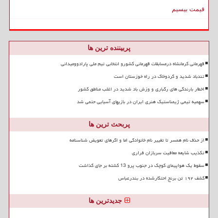
قیمت بیسیم
پربیننده ترین ها
قهرمانی کرمانشاه درمسابقات قهرمانی کشورو انتخابی تیم ملی پارادوومیدانی
تندباد شدید و گردوخاک در راه خوزستان است
اخطار بارندگی های رگباری و وزش باد شدید در اغلب مناطق کشور
سهمیه تیمی ژیمناستیک هنری ایران در بازیهای آسیایی حتمی شد
پربحث ترین ها
از حذف نام همسر تا تغییر نام خانوادگی اما و اگرهای تعویض شناسنامه
تکذیب شایعه معافیت سربازان فراری
سقوط یک هواپیمای کوچک در جنوب پرو 13 کشته بر جای گذاشت
کشف ۱۹۲ تن برنج احتکارشده در بندرعباس
جدیدترین ها