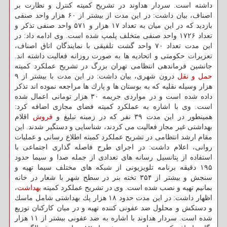
داشته است. سردار هداوند در تشریح كمیته كنترل و نظارت بر
اصناف، بیان داشت: در این مدت از بیشتر از ۶۰ هزار واحد صنفی
بازدید كه در این میان به تعداد ۱۷ هزار و ۵۷۱ واحد صنفی تذكر و
تعداد ۱۷۲۶ واحد صنفی متخلف پلمپ شده است. وی ادامه داد: در
این مدت تعداد ۷۰ واحد گشت تلفیقی با نمایندگان اتاق اصناف،
تعزیرات حكومتی و اتحادیه ها به صورت روزانه فعالیت داشته اند.
جانشین فرماندهی انتظامی تهران بزرگ در تشریح عملكرد كمیته
حمل و نقل
درون شهری، بیان داشت: در این مدت با بیشتر از ۹
هزار وسیله نقلیه كه به بوستان ها و پارك ها مراجعه نموده اند تذكر
داده شده است و در مواردی جریمه ۳۰ هزار تومانی اعمال شده
است. وی با اشاره به عملكرد كمیته فضای مجازی اضافه كرد:
همینطور در این مدت ۳۹ نفر كه در زمینه تبلیغ و
فروش
اقلام
بهداشتی غیر مجاز فعالیت می كردند، شناسایی و دستگیر شدند. این
مقام ارشد انتظامی در تشریح عملكرد كمیته اطلاع رسانی و عملیات
روانی، اعلام داشت: در اجرای طرح فاصله گذاری اجتماعی با
استفاده از پتانسیل رسانه های تعدادی از جمله صدا و سیما حدود
۱۹۵ دقیقه برنامه تلویزیونی از شبكه های مختلف سیما تهیه و
سنجش و بیشتر از ۳۵۴ تخته بنر در سطح شهر با شعار در خانه
بمانیم تهیه و نصب شده است. وی در تشریح عملكرد كمیته
بهداشت
،
اظهار داشت: در این مدت حدود ۱۸ هزار پك بهداشتی شامل ماسك
و دستكش و محلول ضد عفونی كننده تهیه و در میان كاركنان توزیع
شده است. سردار هداوند با اشاره به ضد عفونی بیشتر از ۱۱ هزار