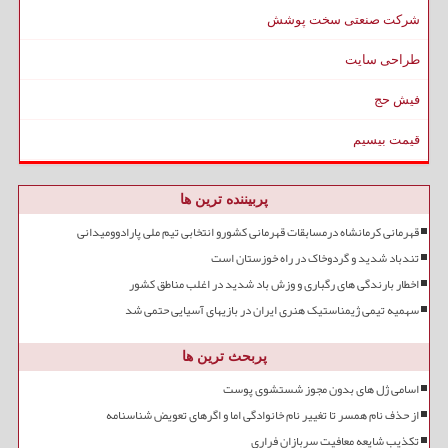
شرکت صنعتی سخت پوشش
طراحی سایت
فیش حج
قیمت بیسیم
پربیننده ترین ها
قهرمانی کرمانشاه درمسابقات قهرمانی کشورو انتخابی تیم ملی پارادوومیدانی
تندباد شدید و گردوخاک در راه خوزستان است
اخطار بارندگی های رگباری و وزش باد شدید در اغلب مناطق کشور
سهمیه تیمی ژیمناستیک هنری ایران در بازیهای آسیایی حتمی شد
پربحث ترین ها
اسامی ژل های بدون مجوز شستشوی پوست
از حذف نام همسر تا تغییر نام خانوادگی اما و اگرهای تعویض شناسنامه
تکذیب شایعه معافیت سربازان فراری