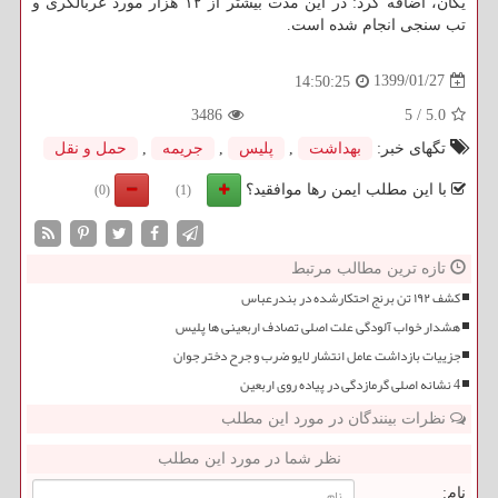
یگان، اضافه كرد: در این مدت بیشتر از ۱۲ هزار مورد غربالگری و
تب سنجی انجام شده است.
1399/01/27
14:50:25
3486
5
/
5.0
تگهای خبر:
بهداشت
,
پلیس
,
جریمه
,
حمل و نقل
با این مطلب ایمن رها موافقید؟
(0)
(1)
تازه ترین مطالب مرتبط
کشف ۱۹۲ تن برنج احتکارشده در بندرعباس
هشدار خواب آلودگی علت اصلی تصادف اربعینی ها پلیس
جزییات بازداشت عامل انتشار لایو ضرب و جرح دختر جوان
4 نشانه اصلی گرمازدگی در پیاده روی اربعین
نظرات بینندگان در مورد این مطلب
نظر شما در مورد این مطلب
نام: