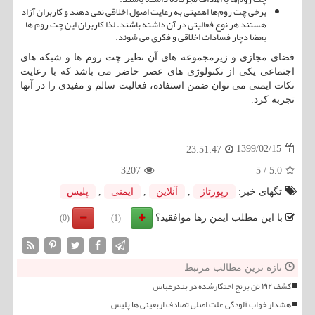
برخی چت روم‌ها اهمیتی به رعایت اصول اخلاقی نمی دهند و کاربران آزاد
هستند هر نوع فعالیتی در آن داشته باشند. لذا کاربران این چت روم ها
بعضا دچار فسادات اخلاقی و فکری می شوند
.
فضای مجازی و زیرمجموعه های آن نظیر چت روم ها و شبکه های
اجتماعی یکی از تکنولوژی های عصر حاضر می باشد که با رعایت
نکات ایمنی می توان ضمن استفاده، فعالیت سالم و مفیدی را در آنها
تجربه کرد
.
1399/02/15
23:51:47
3207
5
/
5.0
تگهای خبر:
رپورتاژ
,
آنلاین
,
ایمنی
,
پلیس
با این مطلب ایمن رها موافقید؟
(0)
(1)
تازه ترین مطالب مرتبط
کشف ۱۹۲ تن برنج احتکارشده در بندرعباس
هشدار خواب آلودگی علت اصلی تصادف اربعینی ها پلیس