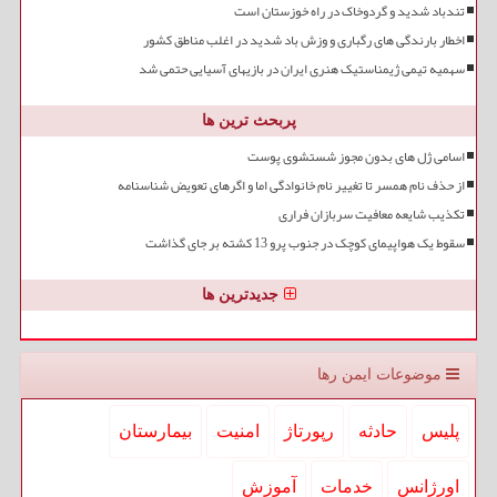
تندباد شدید و گردوخاک در راه خوزستان است
اخطار بارندگی های رگباری و وزش باد شدید در اغلب مناطق کشور
سهمیه تیمی ژیمناستیک هنری ایران در بازیهای آسیایی حتمی شد
پربحث ترین ها
اسامی ژل های بدون مجوز شستشوی پوست
از حذف نام همسر تا تغییر نام خانوادگی اما و اگرهای تعویض شناسنامه
تکذیب شایعه معافیت سربازان فراری
سقوط یک هواپیمای کوچک در جنوب پرو 13 کشته بر جای گذاشت
جدیدترین ها
موضوعات ایمن رها
پلیس
حادثه
رپورتاژ
امنیت
بیمارستان
اورژانس
خدمات
آموزش