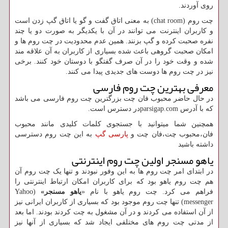
روی آوردند
.
چت روم
(chat room)
به معنی اتاق گفت و گو یا اتاق گپ زدن است
و کاربران اینترنت می توانند در آن با یکدیگر به صورت دو یا چند
نفره صحبت کرده و گپ بزنند. همین عدم محدودیت در چت روم ها و
امکان صحبت گروهی باعث شده بسیاری از کاربران به آن علاقه مند
شده و وقت خود را در آن صرف گفتگو با دوستان خود کنند. برخی
نیز در چت روم ها دوست های جدیدی پیدا می کنند
.
معرفی بهترین چت روم فارسی
در حال حاضر محبوب فان چت بزرگترین چت روم فارسی می باشد
که با آدرس parsigap.comدر دسترس است.
همچنین شما میتوانید با جستجوی کلمات کلیدی مانند محبوب
فان،محبوب چت،فان چت و
پارسی
گپ
به این چت روم دسترسی
داشته باشید
یاهو مسنجر اولین چت روم اینترنتی
در ابتدای امر چت روم ها به این وفور نبودند و تنها یک چت روم آن
هم چت روم یاهو بود که برای کاربران امکان ارتباط اینترنتی را
فراهم می کرد. چت روم یاهو با نام «
یاهو مسنجر»
(Yahoo
messenger) تنها چت روم موجود بود که بسیاری از کاربران ایرانی نیز
از آن استفاده می کردند و در آن مشغول به چت کردند بودند. اما بعد
از مدتی چت روم های مختلفی ایجاد شد که بسیاری از آنها نیز