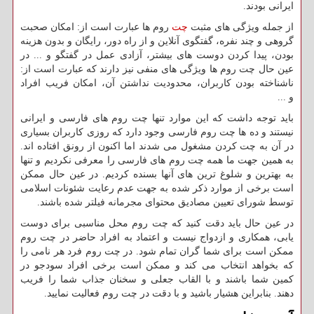
ایرانی بودند.
از جمله ویژگی های مثبت
چت
روم ها عبارت است از: امکان صحبت
گروهی و چند نفره، گفتگوی آنلاین و از راه دور، رایگان و بدون هزینه
بودن، پیدا کردن دوست های بیشتر، آزادی عمل در گفتگو و ... در
عین حال چت روم ها ویژگی های منفی نیز دارند که عبارت است از:
ناشناخته بودن کاربران، محدودیت نداشتن آن، امکان فریب افراد
و ...
باید توجه داشت که این موارد تنها چت روم های فارسی و ایرانی
نیستند و ده ها چت روم فارسی وجود دارد که روزی کاربران بسیاری
در آن به چت کردن مشغول می شدند اما اکنون از رونق افتاده اند.
به همین جهت ما همه چت روم های فارسی را معرفی نکردیم و تنها
به بهترین و شلوغ ترین های آنها بسنده کردیم. در عین حال ممکن
است برخی از موارد ذکر شده به جهت عدم رعایت شئونات اسلامی
توسط شورای تعیین مصادیق محتوای مجرمانه فیلتر شده باشند
.
در عین حال باید دقت کنید که چت روم محل مناسبی برای دوست
یابی، همکاری و ازدواج نیست و اعتماد به افراد حاضر در چت روم
ممکن است برای شما گران تمام شود. در چت روم فرد هر نامی را
که بخواهد انتخاب می کند و ممکن است برخی افراد سودجو در
کمین شما باشند و با القاب جعلی و سخنان جذاب شما را فریب
دهند. بنابراین هشیار باشید و با دقت در چت روم فعالیت نمایید
.