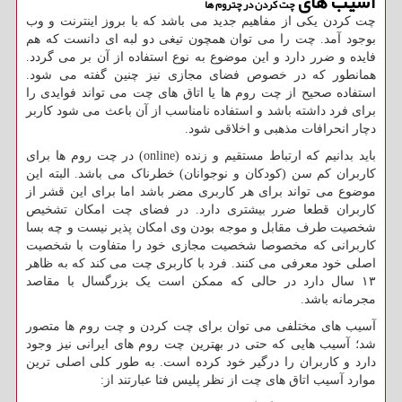
آسیب های
چت کردن در چتروم ها
چت کردن یکی از مفاهیم جدید می باشد که با بروز اینترنت و وب
بوجود آمد. چت را می توان همچون تیغی دو لبه ای دانست که هم
فایده و ضرر دارد و این موضوع به نوع استفاده از آن بر می گردد.
همانطور که در خصوص فضای مجازی نیز چنین گفته می شود.
استفاده صحیح از چت روم ها یا اتاق های چت می تواند فوایدی را
برای فرد داشته باشد و استفاده نامناسب از آن باعث می شود کاربر
دچار انحرافات مذهبی و اخلاقی شود
.
باید بدانیم که ارتباط مستقیم و زنده
(online)
در چت روم ها برای
کاربران کم سن (کودکان و نوجوانان) خطرناک می باشد. البته این
موضوع می تواند برای هر کاربری مضر باشد اما برای این قشر از
کاربران قطعا ضرر بیشتری دارد. در فضای چت امکان تشخیص
شخصیت طرف مقابل و موجه بودن وی امکان پذیر نیست و چه بسا
کاربرانی که مخصوصا شخصیت مجازی خود را متفاوت با شخصیت
اصلی خود معرفی می کنند. فرد با کاربری چت می کند که به ظاهر
۱۳ سال دارد در حالی که ممکن است یک بزرگسال با مقاصد
مجرمانه باشد
.
آسیب های مختلفی می توان برای چت کردن و چت روم ها متصور
شد؛ آسیب هایی که حتی در بهترین چت روم های ایرانی نیز وجود
دارد و کاربران را درگیر خود کرده است. به طور کلی اصلی ترین
موارد آسیب اتاق های چت از نظر پلیس فتا عبارتند از
: