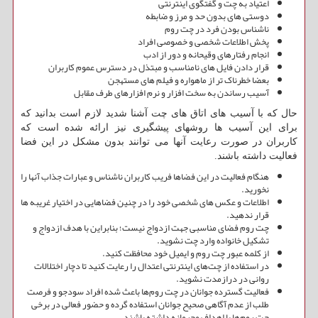
اعتیاد به چت و گفتگوی اینترنتی
دوستی های بدون حد و مرز و ضابطه
ناشناس بودن فرد در چت روم
پخش اطلاعات شخصی و خصوصی افراد
انجام رفتارهای وقیحانه و دور از ادب
قرار دادن فایل های نامناسب و مبتذل در دسترس عموم کاربران
بعضا خطرناک تر از ماهواره و فیلم های مستهجن
آسیب رساندن به سخت افزار و نرم افزارهای طرف مقابل
حال که با آسیب های اتاق های چت آشنا شدید لازم است بدانید که
برای این آسیب ها روشهای پیشگیری نیز ارائه شده است که
کاربران در صورت رعایت آنها می توانند بدون مشکل در این فضا
فعالیت داشته باشند
.
هنگام فعالیت در این فضاها فریب کاربران ناشناس و عبارات جذاب آنها را
نخورید
.
اطلاعات و عکس های شخصی خود را در چنین فضاهایی در اختیار غریبه ها
قرار ندهید
.
چت روم فضای مناسبی جهت ازدواج نیست؛ بنابراین با هدف ازدواج و
تشکیل خانواده وارد چت نشوید
.
از کلمه عبور چت روم و ایمیل خود محافظت کنید
.
در استفاده از چت‌های اینترنتی اعتدال را رعایت کنید تا دچار اختلالات
روانی در درازمدت نشوید
.
فعالیت گسترده جوانان در چت روم‌ها باعث شده افراد سودجو و فرصت
طلب از عدم آگاهی صحیح جوانان استفاده گرده و حضور فعالی در برخی
چت روم‌ها با اهداف مجرمانه داشته باشند
.