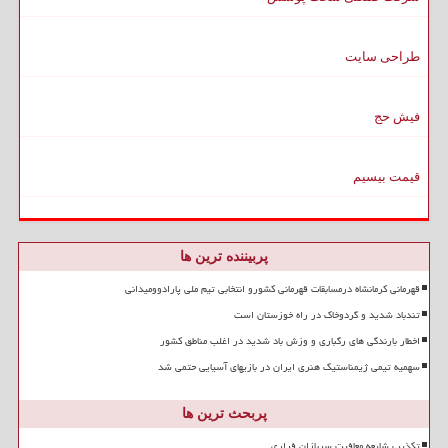
طراحی سایت
فیش حج
قیمت بیسیم
پربیننده ترین ها
قهرمانی کرمانشاه درمسابقات قهرمانی کشورو انتخابی تیم ملی پارادوومیدانی
تندباد شدید و گردوخاک در راه خوزستان است
اخطار بارندگی های رگباری و وزش باد شدید در اغلب مناطق کشور
سهمیه تیمی ژیمناستیک هنری ایران در بازیهای آسیایی حتمی شد
پربحث ترین ها
تکذیب شایعه معافیت سربازان فراری