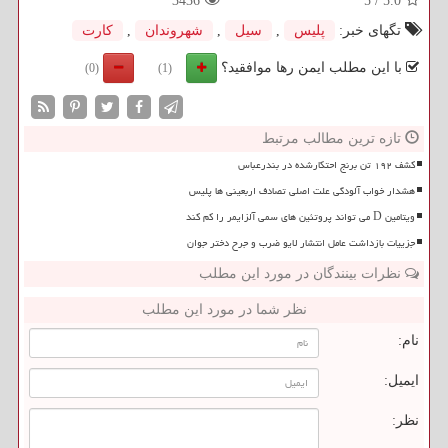
3436
5
/
5.0
تگهای خبر:
پلیس
,
سیل
,
شهروندان
,
كارت
با این مطلب ایمن رها موافقید؟
(0)
(1)
تازه ترین مطالب مرتبط
کشف ۱۹۲ تن برنج احتکارشده در بندرعباس
هشدار خواب آلودگی علت اصلی تصادف اربعینی ها پلیس
ویتامین D می تواند پروتئین های سمی آلزایمر را کم کند
جزییات بازداشت عامل انتشار لایو ضرب و جرح دختر جوان
نظرات بینندگان در مورد این مطلب
نظر شما در مورد این مطلب
نام:
ایمیل:
نظر: