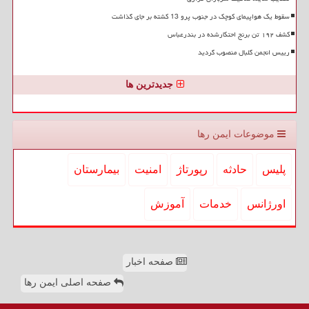
سقوط یک هواپیمای کوچک در جنوب پرو 13 کشته بر جای گذاشت
کشف ۱۹۲ تن برنج احتکارشده در بندرعباس
رییس انجمن گلبال منصوب گردید
جدیدترین ها
موضوعات ایمن رها
پلیس
حادثه
رپورتاژ
امنیت
بیمارستان
اورژانس
خدمات
آموزش
صفحه اخبار
صفحه اصلی ایمن رها