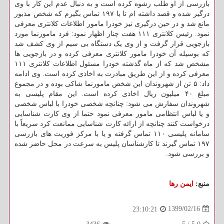
بازرسی از او طلب رشوه کرده است و به دنبال عدم این کار با وی
درگیر شده و قصد داشته ام تا با ۱۹۷ تماس بگیرم که شخص مذبور
مانع شد و در حین درگیری نیز خودرا مامور اطلاعات کلانتری معرفی
نمود. رئیس کلانتری ۱۱۱ هفت چنار اظهار نمود: فرد مامورنما مورد
بازجویی قرار گرفت و از وی یک دستگاه بی سیم از وی کشف شد
که بوسیله آن خودرا مامور کلانتری معرفی کرده و در بازجویی ها
مشخص شد که از ماه گذشته خودرا مسئول اطلاعات کلانتری ۱۱۱
معرفی کرده و از این طریق مبادرت به اخاذی کرده است. وی ادامه
داد: ۵ تن از شهروندان این شخص مامورنما شاکی بوده و در مجموع
مبلغ ۴۰ میلیون ریال اخاذی کرده است. این مقام پلیسی به
شهروندان سفارش می شود: چنانچه شخصی خودرا با لباس شخصی
و یا لباس انتظامی مامور معرفی نمود حتما از وی کارت شناسایی
درخواست کنند چنانچه از ارائه کارت شناسایی ممانعت کرد سریعاً با
سامانه پلیسی ۱۱۰ تماس گرفته و یا با مرکز فوریت های بازرسی
۱۹۷ تماس گیرند تا کارشناسان پلیس به سرعت در محل حاضر شده
و بررسی شود.
منبع:
ایمن رها
1399/02/16
23:10:21