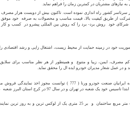
ه نیازهای مشتریان در کمترین زمان را فراهم نماید.
ه ای متشکل از بیش از ۱۴۰ نمایندگی در سرتاسر کشور راه اندازی نموده است. تاکنون بیش از دویست هزار مصر
ن شرکت از طریق کیفیت بالا، قیمت مناسب و محصولات به صرفه خود موفق 
 با شرکای خود روش برد- برد را که روش بین المللی پیشرو در کسب و کار 
وریت خود در زمینه حمایت از محیط زیست، اشتغال زایی و رشد اقتصادی را 
کم مصرف، ایمن، زیبا و متنوع و همینطور از هر نظر مناسب برای سلایق
د و در عمل شعار مدیران خودرو ایده ال را محقق نماید.
نمایندگی 777 مدیران خودرو در سال 96 با اسم ثبت شده ایرانیان صنعت خودرو ورنا ( 777 ) توانست مجوز اخذ نم
مدیران خودرو را کسب کند. نمایندگی 777 مدیران خودرو ابتدا تاسیس خود یک شعبه در تهران و در سال 97 در 
شعبه تهران نمایندگی 777 مدیران خودرو به مساحت 450 متر مربع ساختمان و بر 25 متری یک از لوکس ترین و به روز 