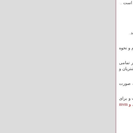
 است .
و نحوه
در تمامی
تریان و
ه صورت
و برای
 و
mvm