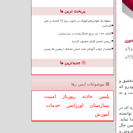
پربحث ترین ها
سقوط یک هواپیمای کوچک در جنوب پرو 13 کشته بر جای
گذاشت
کشف ۱۹۲ تن برنج احتکارشده در بندرعباس
رییس انجمن گلبال منصوب گردید
هشدار خواب آلودگی علت اصلی تصادف اربعینی ها پلیس
جدیدترین ها
تحقیق و
موضوعات ایمن رها
ان خودرو که
ت و به
پلیس
حادثه
رپورتاژ
امنیت
بیمارستان
اورژانس
خدمات
ه ای در
توانسته
آموزش
 نماید.
مین حال
فروش و