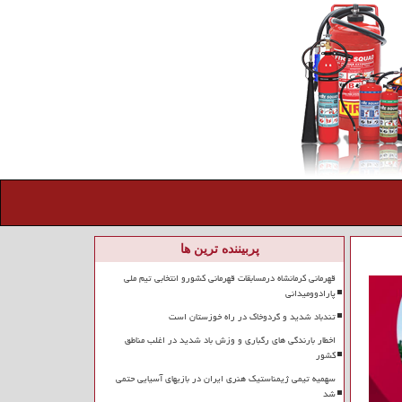
پربیننده ترین ها
قهرمانی کرمانشاه درمسابقات قهرمانی کشورو انتخابی تیم ملی
پارادوومیدانی
تندباد شدید و گردوخاک در راه خوزستان است
اخطار بارندگی های رگباری و وزش باد شدید در اغلب مناطق
کشور
سهمیه تیمی ژیمناستیک هنری ایران در بازیهای آسیایی حتمی
شد