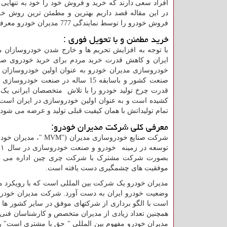
افراد سعی دارند که خرید و فروش خود را خود به تنهایی ا
در این مقاله قصد داریم بهترین و مطمئن ترین روش خر
فروش خودرو را توسط نمایندگی 777 مدیران خودرو معرفی کنیم.
خرید مطمئن و با تحویل فوری :
با توجه به افزایش تحریم ها و خارج شدن خودروسازان مط
ایران و کاهش قدرت خرید مردم برای خرید خودروی ص
خودروسازی مدیران خودرو به عنوان اولین خودروسازا
صنعت کشور و باسابقه 15 ساله در صنعت خودروس
قدرت چرخ تولید خودرو را با تلاش متخصصان ایرانی یک 
کشیده است و به عنوان اولین خودروسازی در ایران است 
تمام تولیداتش با همان کیفیت قبلی تولید و عرضه می شود.
معرفی کلی شرکت مدیران خودرو:
شرکت صنایع خودروسازی مدیران ("
MVM
"، مدیران خودر
بصورت شرکت مشترک با شرکت چری چین اداره می شود
موفقیت های چشمگیری دست یافته است.
مدیران خودرو یک شرکت بین المللی است که با رویکرد مشت
وضعیت خودرو ایران به دست آورد. شرکت مدیران خودرو س
است با الگو برداری از شرکتهای موفق در سایر کشور ها د
همچنین تعداد زیادی از مدیران متخصص و کارشناسان فنی 
مدیران خودرو مفهوم بین المللی " حق با مشتری است" ر