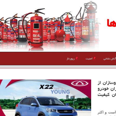
ا
تش نشانی
امنیت
رپورتاژ
سازان از
ان خودرو
ان كیفیت
ست و اکثر