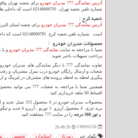
آدرس نمایندگی 777 مدیران خودرو
برای شعبه تهران واق
شماره تلفن شعبه تهران 02148000781 است که داخلی های 213 ، 214 ، 215 در ساعات اداری پاسخگوی شما مشتریان هستند.
شعبه کرج :
آدرس نمایندگی 777 مدیران خودرو
برای شعبه استان البرز 
است. شماره تلفن شعبه کرج 02148000781 است که داخلی های 301 ، 302 ، 303 و 304 در ساعات اداری پاسخگوی شما مشتریان هستند.
محصولات مدیران خودرو :
شما با مراجعه به سایت
نمایندگی 777 مدیران خودرو
و یا 
پرداخت تسهیلات باخبر شوید.
تفاوت نمایندگی 777 با دیگر نمایندگی ها
شعبات و ارسال رایگان خودرو درب منزل مشتریان و رفت و
پیگیری لحظه به لحظه پرونده های مشتریان در لیزینگ و ار
همچنین شما با مراجعه به شعبات 777 می توانید محصولات قدیمی
اقساط 60 ماهه خریداری کنید.
محصولات مدیران خودرو در 4 محصول 315 نسل جدید و ایکس 22 دنده و اتومات و ایکس 33 اسپرت و ایکس 55 برای برند
برند چری 4 محصول آریزو 5 توربو ، آریزو 6 جدید و تیگو 5 نیو و تیگو 7 اکسلنت است.
و
تور 360 درجه
را در سایت 777 مشاهده کنید .
1399/02/20
20:48:39
تگهای خبر:
رپورتاژ
,
استاندارد
,
تخصص
,
تو