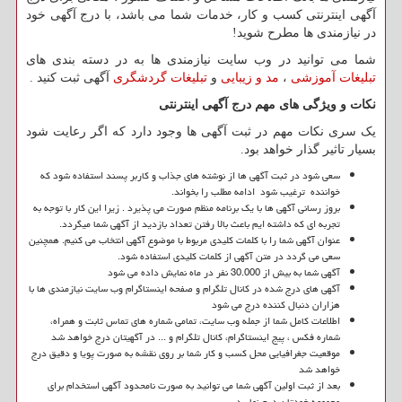
آگهی اینترنتی کسب و کار، خدمات شما می باشد، با درج آگهی خود
در نیازمندی ها مطرح شوید!
شما می توانید در وب سایت نیازمندی ها به در دسته بندی های
تبلیغات آموزشی
،
مد و زیبایی
و
تبلیغات گردشگری
آگهی ثبت کنید .
نکات و ویژگی های مهم درج آگهی اینترنتی
یک سری نکات مهم در ثبت آگهی ها وجود دارد که اگر رعایت شود
بسیار تاثیر گذار خواهد بود.
سعي شود در ثبت آگهي ها از نوشته های جذاب و کاربر پسند استفاده شود كه
خواننده ترغيب شود ادامه مطلب را بخواند.
بروز رساني آگهي ها با يك برنامه منظم صورت می پذیرد . زيرا اين كار با توجه به
تجربه اي كه داشته ایم باعث بالا رفتن تعداد بازديد از آگهي شما ميگردد.
عنوان آگهی شما را با کلمات کلیدی مربوط با موضوع آگهی انتخاب می کنیم. همچنین
سعي می گردد در متن آگهی از کلمات کلیدی استفاده شود.
آگهی شما به بیش از 30.000 نفر در ماه نمایش داده می شود
آگهی های درج شده در کانال تلگرام و صفحه اینستاگرام وب سایت نیازمندی ها با
هزاران دنبال کننده درج می شود
اطلاعات کامل شما از جمله وب سایت، تمامی شماره های تماس ثابت و همراه،
شماره فکس ، پیج اینستاگرام، کانال تلگرام و ... در آگهیتان درج خواهد شد
موقعیت جغرافیایی محل کسب و کار شما بر روی نقشه به صورت پویا و دقیق درج
خواهد شد
بعد از ثبت اولین آگهی شما می توانید به صورت نامحدود آگهی استخدام برای
مجموعه خودتان درج نمایید