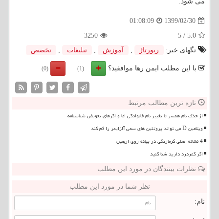
می شود
.
1399/02/30
01:08:09
3250
5
/
5.0
تگهای خبر:
رپورتاژ
,
آموزش
,
تبلیغات
,
تخصص
با این مطلب ایمن رها موافقید؟
(0)
(1)
تازه ترین مطالب مرتبط
از حذف نام همسر تا تغییر نام خانوادگی اما و اگرهای تعویض شناسنامه
ویتامین D می تواند پروتئین های سمی آلزایمر را کم کند
4 نشانه اصلی گرمازدگی در پیاده روی اربعین
اگر کمردرد دارید شنا کنید
نظرات بینندگان در مورد این مطلب
نظر شما در مورد این مطلب
نام: