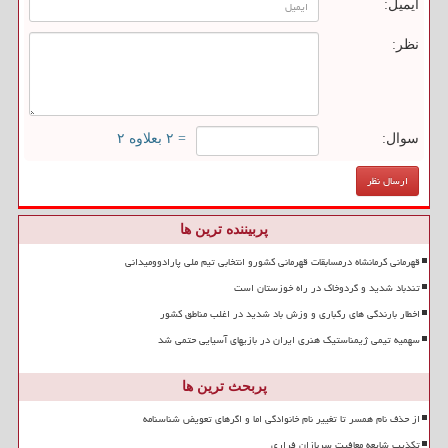
ایمیل:
نظر:
سوال:
= ۲ بعلاوه ۲
پربیننده ترین ها
قهرمانی کرمانشاه درمسابقات قهرمانی کشورو انتخابی تیم ملی پارادوومیدانی
تندباد شدید و گردوخاک در راه خوزستان است
اخطار بارندگی های رگباری و وزش باد شدید در اغلب مناطق کشور
سهمیه تیمی ژیمناستیک هنری ایران در بازیهای آسیایی حتمی شد
پربحث ترین ها
از حذف نام همسر تا تغییر نام خانوادگی اما و اگرهای تعویض شناسنامه
تکذیب شایعه معافیت سربازان فراری