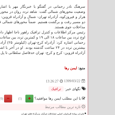
سرهنگ نادر رحمانی در گفتگو با خبرنگار مهر با اشار
وضعیت محورهای شمالی گفت: شاهد تردد روان در محور
هراز و فیروزکوه، آزادراه تهران- شمال و آزادراه قزوین
دو مسیر رفت و برگشت هستیم. ضمناً محورهای شمالی فا
مداخلات جوی هستند.
اوج تردد بین ساعات ۱۸ الی ۱۹ و کمترین تردد بین ساعات ۴ الی ۵ انجام شده است.
بیشترین تردد در ۲۴ ساعت گذشته بودند. او
آزادراه قزوین- کرج و کرج- تهران حدفاصل سلطانی تا پل 
منبع:
ایمن رها
1399/03/22
13:26:27
تگهای خبر:
ترافیك
با این مطلب ایمن رها موافقید؟
(0)
(1)
تازه ترین مطالب مرتبط
عابران پیاده قربانیان اصلی تصادفات مرگبار بزرگراه های تهران