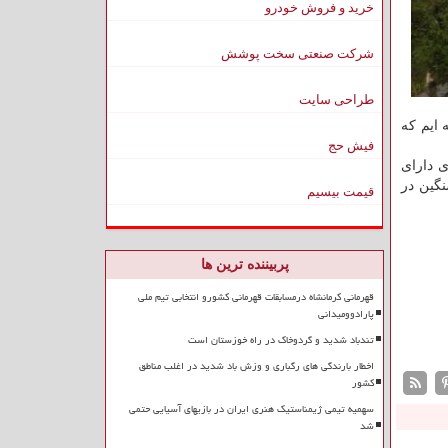
خرید و فروش خودرو
شرکت صنعتی سخت پوشش
طراحی سایت
شهری داشته ایم که
فیش حج
مینال کلانتری) و آزادراه تهران-کرج (کیلومتر ۲۵) محورهای دارای
سنگین در
قیمت بیسیم
پربیننده ترین ها
قهرمانی کرمانشاه درمسابقات قهرمانی کشورو انتخابی تیم ملی
پارادوومیدانی
تندباد شدید و گردوخاک در راه خوزستان است
اخطار بارندگی های رگباری و وزش باد شدید در اغلب مناطق
کشور
سهمیه تیمی ژیمناستیک هنری ایران در بازیهای آسیایی حتمی
شد