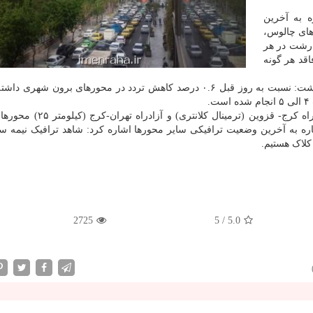
ه به آخرین
های چالوس،
- رشت در هر
قد هر گونه
رئیس مرکز اطلاعات و کنترل ترافیک راهور ناجا اظهار داشت: نسبت به روز قبل ۰.۶ درصد کاهش تردد در محورهای برون 
رحمانی اشاره کرد: آزادراه کرج-تهران (کیلومتر ۲۵) آزادراه کرج- قزوین (تر
 در آخر با اشاره به آخرین وضعیت ترافیکی سایر محورها اشاره کرد: شاهد ترافیک نیمه 
کلاک هستیم.
2725
5
/
5.0