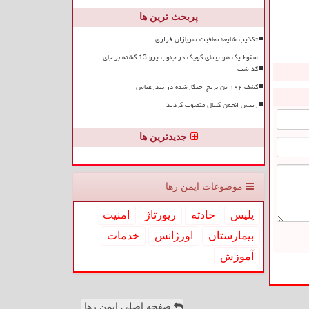
پربحث ترین ها
تکذیب شایعه معافیت سربازان فراری
سقوط یک هواپیمای کوچک در جنوب پرو 13 کشته بر جای
گذاشت
کشف ۱۹۲ تن برنج احتکارشده در بندرعباس
رییس انجمن گلبال منصوب گردید
جدیدترین ها
موضوعات ایمن رها
پلیس
حادثه
رپورتاژ
امنیت
بیمارستان
اورژانس
خدمات
آموزش
صفحه اصلی ایمن رها