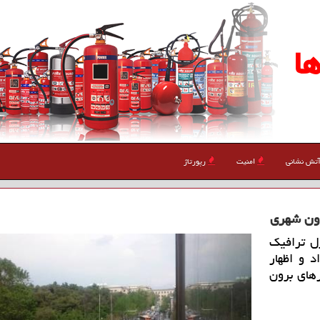
ا
تش نشانی
امنیت
رپورتاژ
ل ترافیك
د و اظهار
رصد در محورهای برون