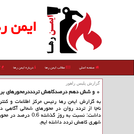
ایمن ره
صفحه اصلی
مطالب ایمن رها
درباره ایمن رها
آ
گزارش پلیس راهور
۰ و شش دهم درصدكاهش تردددرمحورهای برون شهری
به گزارش ایمن رها رئیس مركز اطلاعات و كنتر
ناجا از تردد روان در محورهای شمالی آگاهی دا
داشت: نسبت به روز گذشته 0.6 د
شهری كاهش تردد داشته ایم.