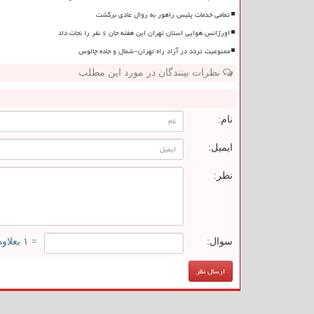
تمامی خدمات پلیس راهور به روال عادی برگشت
اورژانس هوایی استان تهران این هفته جان ۶ نفر را نجات داد
ممنوعیت تردد در آزاد راه تهران–شمال و جاده چالوس
نظرات بینندگان در مورد این مطلب
ن
نام:
ایمیل:
نظر:
سوال:
= ۱ بعلاوه ۴