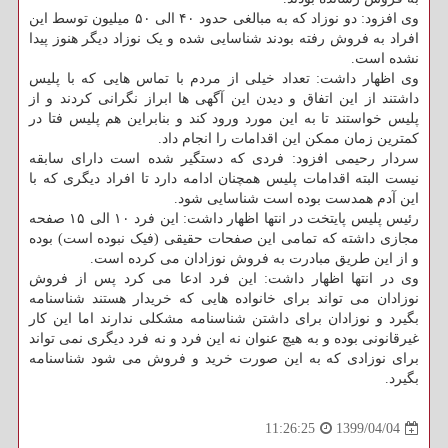
وی افزود: دو نوزاد که به مبالغی حدود ۴۰ الی ۵۰ میلیون توسط این
افراد به فروش رفته بودند شناسایی شده و یک نوزاد دیگر هنوز پیدا
نشده است.
وی اظهار داشت: تعداد خیلی از مردم با تماس هایی که با پلیس
داشتند از این اتفاق و دیدن این آگهی ها ابراز نگرانی کردند و از
پلیس خواستند تا به این مورد ورود کند و بنابراین هم پلیس فتا در
کمترین زمان ممکن این اقدامات را انجام داد.
سردار رحیمی افزود: فردی که دستگیر شده است دارای سابقه
نیست البته اقدامات پلیس همچنان ادامه دارد تا افراد دیگری که با
این آدم همدست بوده است شناسایی شود.
رئیس پلیس پایتخت در انتها اظهار داشت: این فرد ۱۰ الی ۱۵ صفحه
مجازی داشته که تمامی این صفحات حقیقی (فیک نبوده است) بوده
و از این طریق مبادرت به فروش نوزادان می کرده است.
وی در انتها اظهار داشت: این فرد ادعا می کرد پس از فروش
نوزادان می تواند برای خانواده هایی که خریدار هستند شناسنامه
بگیرد و نوزادان برای داشتن شناسنامه مشکلی ندارند اما این کار
غیرقانونی بوده و به هیچ عنوان نه این فرد و نه فرد دیگری نمی تواند
برای نوزادی که به این صورت خرید و فروش می شود شناسنامه
بگیرد.
1399/04/04
11:26:25