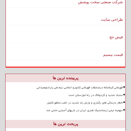
شرکت صنعتی سخت پوشش
طراحی سایت
فیش حج
قیمت بیسیم
پربیننده ترین ها
قهرمانی کرمانشاه درمسابقات قهرمانی کشورو انتخابی تیم ملی پارادوومیدانی
تندباد شدید و گردوخاک در راه خوزستان است
اخطار بارندگی های رگباری و وزش باد شدید در اغلب مناطق کشور
سهمیه تیمی ژیمناستیک هنری ایران در بازیهای آسیایی حتمی شد
پربحث ترین ها