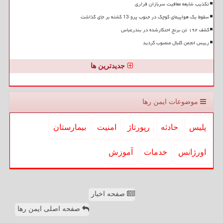
تکذیب شایعه معافیت سربازان فراری
سقوط یک هواپیمای کوچک در جنوب پرو 13 کشته بر جای گذاشت
کشف ۱۹۲ تن برنج احتکارشده در بندرعباس
رییس انجمن گلبال منصوب گردید
جدیدترین ها
موضوعات ایمن رها
پلیس
حادثه
رپورتاژ
امنیت
بیمارستان
اورژانس
خدمات
آموزش
صفحه اخبار
صفحه اصلی ایمن رها