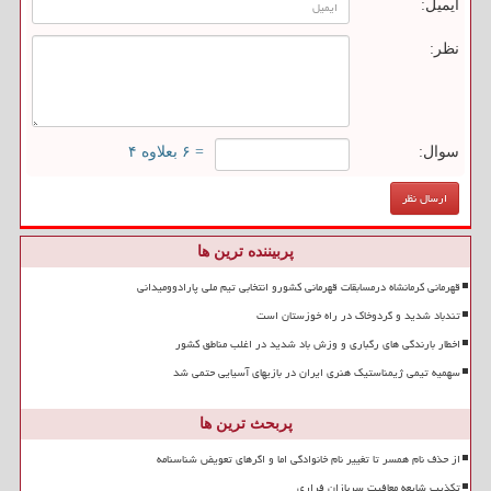
ایمیل:
نظر:
سوال:
= ۶ بعلاوه ۴
پربیننده ترین ها
قهرمانی کرمانشاه درمسابقات قهرمانی کشورو انتخابی تیم ملی پارادوومیدانی
تندباد شدید و گردوخاک در راه خوزستان است
اخطار بارندگی های رگباری و وزش باد شدید در اغلب مناطق کشور
سهمیه تیمی ژیمناستیک هنری ایران در بازیهای آسیایی حتمی شد
پربحث ترین ها
از حذف نام همسر تا تغییر نام خانوادگی اما و اگرهای تعویض شناسنامه
تکذیب شایعه معافیت سربازان فراری