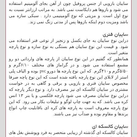
سایبان بازویی از جنس پروفیل چون از آهن بجای آلومینیم استفاده
می شود و بازوها هم دایکاست نمی باشد. به مراتب ارزانتر نسبت به
نوع اول است. و مزیتی که نوع آلومینیمی دارد . سبکی سازه می
باشد ومزیت دوم اینکه بازوها پس از مدتی زنگ نمی زند.
سایبان فنری
دراین نوع سایبان به جای بکسل و زنجیر از نوعی فنر استفاده می
شود. و قیمت این نوع سایبان هم بستگی به نوع سازه و نوع پارچه
متغیر است.
همانطور که گفتیم در این نوع سایبان از پارچه های وارداتی دو رو
مشمع استفاده می شود. و در گراماژ های مختلف ۶/۱۰گرم و
۵/۵۰گرم و۴۱۰گرم. که این نوع پارچه ها دورو pvc بوده و الیاف پلی
استر از لابلای این نوع پارچه بافته شده است که این نوع پاچه صرفا
مخصوص سایبان فنری و بازویی و برقی و گاهی به در خواست
مشتری در سایبان کالسکه ای نیز مصرف دارد. و نوع دیگر پارچه که
دراین نوع سایبان مصرف می شود پارچه فلکسی و یا بنر ۱۳ انس
کره می باشد. که به جهت چاپ لوگو و تبلیغات بکار می رود. که این
نوع پارچه معروف است به پارچه های کره ای باقابلیت چاپ انواع
برندها و مقاوم بوده و ضدآب نیز می باشند.
سایبان کالسکه ای
سایبان کالسکه ای گذشته از زیبایی منحصر به فرد وپوشش بغل های