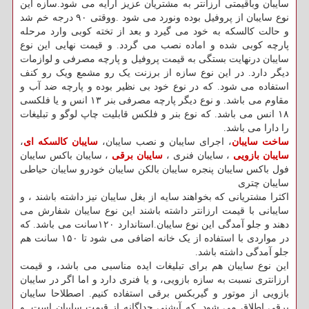
سایبان وباقیمتی ارزانتر به مشتریان عزیز ارایه می شود.سازه این
نوع سایبان از پروفیل بوده ونورد می شود .ووقتی ۹۰ درجه خم شد
و حالت کالسکه به خود می گیرد و بعد از تخته کوبی وارد مرحله
پارچه کوبی شده و اماده نصب می گردد. و قیمت نهایی این نوع
سایبان درنهایت بستگی به قیمت پروفیل و پارچه مصرفی و لوازمات
دیگر دارد. در این نوع سازه از برزنت یک رو مشمع ویک رو کنف
استفاده می شود. که در نوع خود بی نظیر بوده و پارچه ضد آب و
مقاوم می باشد. و نوع دیگر پارچه مصرفی بنر ۱۳ انس و یا فلکسی
۱۸ انس می باشد. که نوع بنر و فلکس قابلیت چاپ لوگو و تبلیغات
را دارا می باشد.
ساخت سایبان
، اجرای سایبان و نصب سایبان،
سایبان کالسکه ای
،
سایبان بازویی
، سایبان فنری ،
سایبان برقی
، سایبان باکس سایبان
فول باکس سایبان پنجره سایبان بالکن سایبان خودرو سایبان حیاطی
سایبان چتری
اکثرا مشتریانی که بخواهند سایه از بغل سایبان نیز داشته باشند ، و
سایبانی با قیمت ارزانتر داشته باشند این نوع سایبان شفارش می
دهند و جلو آمدگی این نوع سایبان.استاندارد ۱۲۰سانت می باشد. که
در مواردی با استفاده از یک خانه اضافی می شود تا ۱۵۰ سانت هم
جلو آمدگی داشته باشد.
این نوع سایبان هم برای تبلیغات ایده مناسبی می باشد، و قیمت
ارزانتری نسبت به سازه بازویی، و یا فنری دارد و اما اگر در سایبان
بازویی از موتور و گیربکس برقی استفاده کنیم. اصطلاحا سایبان
برقی اطلاق می شود. که آپشنی جداگانه از قیمت سایبان است. و