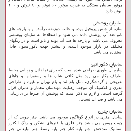
موتور سایبان بستگی به قدرت موتور ۶۰ نیوتن و ۸۰ نیوتن و ۱۰۰
نیوتن دارد.
سایبان پوششی
سازه از جنس پروفیل بوده و حالت ذوزنقه درآمده و با پارچه های
نانو ضد آب پوشش داده می شود و اصطلاحا به سایبان پوششی
معروف می باشد. و پارچه ها ضد آب بوده و نانو است و در رنگهای
مختلف در بازار موجود است، و بیشتر جهت دکوراسیون قابل
استفاده می باشد.
سایبان دکوراتیو
سازه آن طوری طراحی شده است که برای نما دادن و زیبایی محیط
اطراف بکار می رود مثل کافی شاپ ها و رستورانها و جاهای
تفریحی و گردشگری، مثل بام لند و بام تهران و غیره و طراحی
مدرن و کلاسیک آن موجب رضایت مهندسان معمار و عمران قرار
گرفته است. و لازم به ذکر است که پوشش آن صرفا برای زیبایی
می باشد و ضد آب نیست.
سایبان چتری
سایبان چتری در انواع گوناگون موجود می باشد. چتر چوبی که از
چوب روس می باشد چتر فلزی با فنرهای نشکن و رنگ الکترو
استاتیک ضدخش. چتر پایه کنار چتر پایه وسط چتر تبلیغاتی چتر