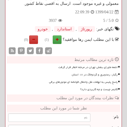
معمولی و غیره موجود است. ارسال به اقصی نقاط کشور.
1399/04/22
22:09:39
3937
5
/
5.0
تگهای خبر:
رپورتاژ
,
استاندارد
,
خودرو
با این مطلب ایمن رها موافقید؟
(0)
(1)
تازه ترین مطالب مرتبط
اشعه ماورای بنفش تهران در مرحله اخطار قرار گرفت
رگبار، رعدوبرق و گردوخاک در ۱۷ استان
پاسخ پلیس به ابهامات نقل وانتقال قولنامه ای موتورهای برقی
کلایمر چیست و چه کاربردی دارد؟
نظرات بینندگان در مورد این مطلب
نظر شما در مورد این مطلب
نام: