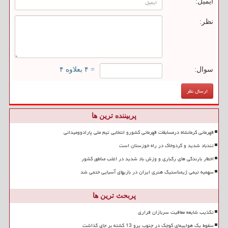
ایمیل:
نظر:
سوال:
= ۴ بعلاوه ۴
پربیننده ترین ها
قهرمانی کرمانشاه درمسابقات قهرمانی کشورو انتخابی تیم ملی پارادوومیدانی
تندباد شدید و گردوخاک در راه خوزستان است
اخطار بارندگی های رگباری و وزش باد شدید در اغلب مناطق کشور
سهمیه تیمی ژیمناستیک هنری ایران در بازیهای آسیایی حتمی شد
پربحث ترین ها
تکذیب شایعه معافیت سربازان فراری
سقوط یک هواپیمای کوچک در جنوب پرو 13 کشته بر جای گذاشت