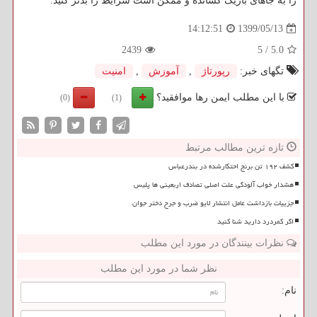
را به جاهای باریک کشانده و ممکن است شرایط را بدتر کنید.
1399/05/13
14:12:51
2439
5
/
5.0
تگهای خبر:
رپورتاژ
,
آموزش
,
امنیت
با این مطلب ایمن رها موافقید؟
(0)
(1)
تازه ترین مطالب مرتبط
کشف ۱۹۲ تن برنج احتکارشده در بندرعباس
هشدار خواب آلودگی علت اصلی تصادف اربعینی ها پلیس
جزییات بازداشت عامل انتشار لایو ضرب و جرح دختر جوان
اگر کمردرد دارید شنا کنید
نظرات بینندگان در مورد این مطلب
نظر شما در مورد این مطلب
نام: