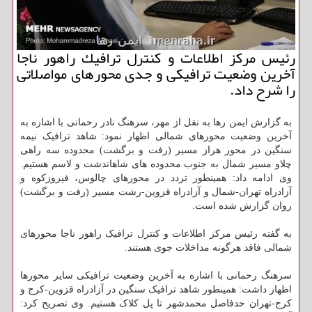
رئیس مركز اطلاعات و كنترل ترافیك راهور ناجا
آخرین وضعیت ترافیكی و جدی محورهای مواصلاتی
را شرح داد.
به گزارش ایمن رها به نقل از مهر، سرهنگ نادر رحمانی با اشاره به
آخرین وضعیت محورهای شمالی اظهار نمود: شاهد ترافیک نیمه
سنگین در محور هراز مسیر (رفت و برگشت) محدوده سه راهی
چلاو مسیر شمال به جنوب محدوده های شاهاندشت و لاسم هستیم.
وی ادامه داد: همینطور تردد در محورهای چالوس، فیروزکوه و
آزادراه تهران-شمال و آزادراه قزوین-رشت مسیر (رفت و برگشت)
روان گزارش شده است.
به گفته رئیس مرکز اطلاعات و کنترل ترافیک راهور ناجا محورهای
شمالی فاقد هرگونه مداخلات جوی هستند.
سرهنگ رحمانی با اشاره به آخرین وضعیت ترافیکی سایر محورها
اظهار داشت: همینطور شاهد ترافیک سنگین در آزادراه قزوین-کرج و
کرج-تهران حدفاصل محمدشهر تا پل کلاک هستیم. وی تصریح کرد: