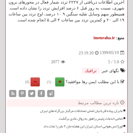
آخرین اطلاعات دریافتی از ۲۲۲۷ تردد شمار فعال در محورهای برون
شهری، نسبت به روز قبل ۶ درصد افزایش تردد را نشان داده است.
همینطور سهم وسایل نقلیه سنگین ۱۰.۹ درصد، اوج تردد بین ساعات
۱۹ الی ۲۰ و کمترین تردد بین ساعات ۴ الی ۵ انجام شده است.
منبع:
imenraha.ir
1399/05/19
23:19:20
2077
5
/
5.0
تگهای خبر:
ترافیك
با این مطلب ایمن رها موافقید؟
(0)
(1)
تازه ترین مطالب مرتبط
عابران پیاده قربانیان اصلی تصادفات مرگبار بزرگراه های تهران
تمامی خدمات پلیس راهور به روال عادی برگشت
اورژانس هوایی استان تهران این هفته جان ۶ نفر را نجات داد