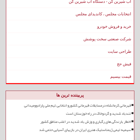
آب شیرین کن - دستگاه آب شیرین کن
انتخابات مجلس ، کاندیدای مجلس
خرید و فروش خودرو
شرکت صنعتی سخت پوشش
طراحی سایت
فیش حج
قیمت بیسیم
پربیننده ترین ها
قهرمانی کرمانشاه درمسابقات قهرمانی کشورو انتخابی تیم ملی پارادوومیدانی
تندباد شدید و گردوخاک در راه خوزستان است
اخطار بارندگی های رگباری و وزش باد شدید در اغلب مناطق کشور
سهمیه تیمی ژیمناستیک هنری ایران در بازیهای آسیایی حتمی شد