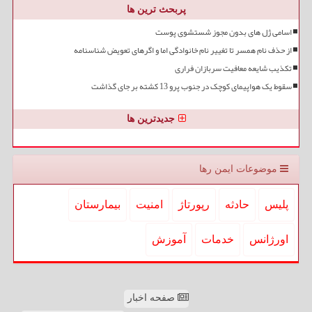
پربحث ترین ها
اسامی ژل های بدون مجوز شستشوی پوست
از حذف نام همسر تا تغییر نام خانوادگی اما و اگرهای تعویض شناسنامه
تکذیب شایعه معافیت سربازان فراری
سقوط یک هواپیمای کوچک در جنوب پرو 13 کشته بر جای گذاشت
جدیدترین ها
موضوعات ایمن رها
پلیس
حادثه
رپورتاژ
امنیت
بیمارستان
اورژانس
خدمات
آموزش
صفحه اخبار