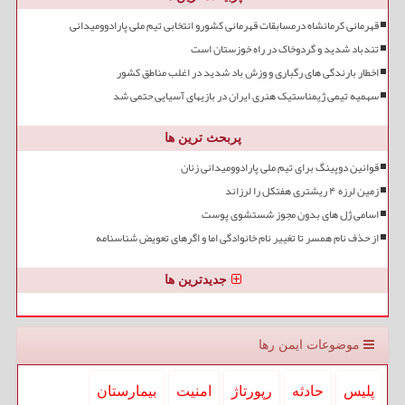
قهرمانی کرمانشاه درمسابقات قهرمانی کشورو انتخابی تیم ملی پارادوومیدانی
تندباد شدید و گردوخاک در راه خوزستان است
اخطار بارندگی های رگباری و وزش باد شدید در اغلب مناطق کشور
سهمیه تیمی ژیمناستیک هنری ایران در بازیهای آسیایی حتمی شد
پربحث ترین ها
قوانین دوپینگ برای تیم ملی پارادوومیدانی زنان
زمین لرزه ۴ ریشتری هفتکل را لرزاند
اسامی ژل های بدون مجوز شستشوی پوست
از حذف نام همسر تا تغییر نام خانوادگی اما و اگرهای تعویض شناسنامه
جدیدترین ها
موضوعات ایمن رها
پلیس
حادثه
رپورتاژ
امنیت
بیمارستان