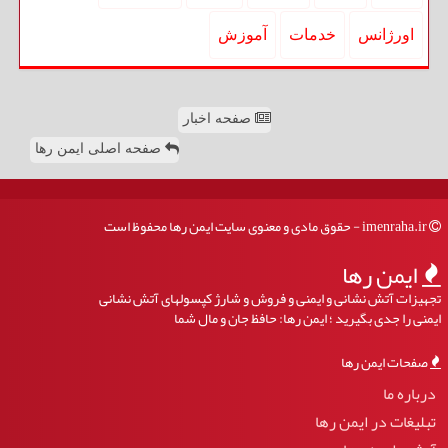
اورژانس
خدمات
آموزش
صفحه اخبار
صفحه اصلی ایمن رها
imenraha.ir - حقوق مادی و معنوی سایت ایمن رها محفوظ است
ایمن رها
تجهیزات آتش نشانی و ایمنی و فروش و شارژ کپسولهای آتش نشانی
ایمنی را جدی بگیرید ؛ ایمن رها: حافظ جان و مال شما
صفحات ایمن رها
درباره ما
تبلیغات در ایمن رها