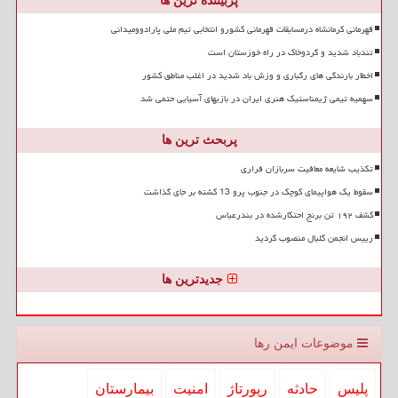
پربیننده ترین ها
قهرمانی کرمانشاه درمسابقات قهرمانی کشورو انتخابی تیم ملی پارادوومیدانی
تندباد شدید و گردوخاک در راه خوزستان است
اخطار بارندگی های رگباری و وزش باد شدید در اغلب مناطق کشور
سهمیه تیمی ژیمناستیک هنری ایران در بازیهای آسیایی حتمی شد
پربحث ترین ها
تکذیب شایعه معافیت سربازان فراری
سقوط یک هواپیمای کوچک در جنوب پرو 13 کشته بر جای گذاشت
کشف ۱۹۲ تن برنج احتکارشده در بندرعباس
رییس انجمن گلبال منصوب گردید
جدیدترین ها
موضوعات ایمن رها
پلیس
حادثه
رپورتاژ
امنیت
بیمارستان