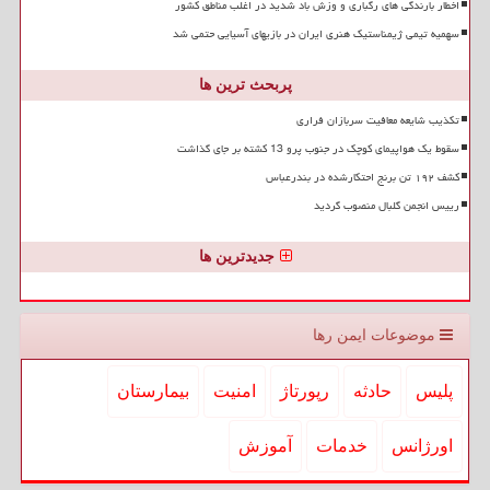
اخطار بارندگی های رگباری و وزش باد شدید در اغلب مناطق کشور
سهمیه تیمی ژیمناستیک هنری ایران در بازیهای آسیایی حتمی شد
پربحث ترین ها
تکذیب شایعه معافیت سربازان فراری
سقوط یک هواپیمای کوچک در جنوب پرو 13 کشته بر جای گذاشت
کشف ۱۹۲ تن برنج احتکارشده در بندرعباس
رییس انجمن گلبال منصوب گردید
جدیدترین ها
موضوعات ایمن رها
پلیس
حادثه
رپورتاژ
امنیت
بیمارستان
اورژانس
خدمات
آموزش