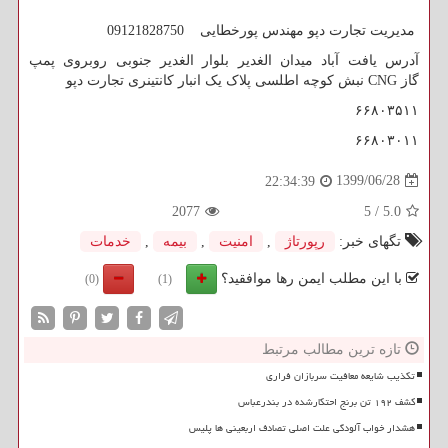
مدیریت تجارت دپو مهندس پورخطایی 09121828750
آدرس یافت آباد میدان الغدیر بلوار الغدیر جنوبی روبروی پمپ
گاز
CNG
نبش کوچه اطلسی پلاک یک انبار کانتینری تجارت دپو
۶۶۸۰۳۵۱۱
۶۶۸۰۳۰۱۱
1399/06/28
22:34:39
2077
5
/
5.0
تگهای خبر:
رپورتاژ
,
امنیت
,
بیمه
,
خدمات
با این مطلب ایمن رها موافقید؟
(0)
(1)
تازه ترین مطالب مرتبط
تکذیب شایعه معافیت سربازان فراری
کشف ۱۹۲ تن برنج احتکارشده در بندرعباس
هشدار خواب آلودگی علت اصلی تصادف اربعینی ها پلیس