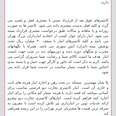
دارند.
کانتینرهای فوق بعد از قرارداد بستن با مشتری قفل و پلمپ می
گردد و کلید قفل بدست مشتری داده می شود. کانتینر ها به صورت
روزانه و یا ماهانه و سالانه طبق درخواست مشتری قرارداد بسته
می شود. انبار دارای جواز کسب از اتحادیه انبارداران بزرگ تهران
می باشد و کلیه کانتینرهای انبار تا سقف ۳۰ میلیارد ریال تحت
پوشش بیمه (ایران) آتش سوزی می باشد، همراه با نگهبانهای
مجرب و سگهای دوره دیده و دوربینهای دید در شب جهت امنیت
انبار. هدف ما امنیت کالای شما و رضایت شما سروران گرامی می
باشد. لازم به ذکر است که خاور و کارگر جهت حمل و یا بسته بندی
اجناس شما با قیمت بسیار مناسب در خدمت شما قرار داده می
شود.
بلا شک مهمترین مسئله در بحث رهن و اجاره انبار هزینه های ثابت
و جاری آن است. انبار کانتینری تجارت دپو فرصتی مناسب برای
کسانی میباشد که قصد دارند با هزینه بسیار کم مکانی را برای انبار
اجاره کنند فراهم کرده است. انبارهای کانتینری تجارت دپو پیشرو
ارائه خدمات نوین در انبارداری نیز تلاش کرده است با مقرون به
صرفه ترین قیمت ها مشتریان عزیز تهرانی را در این زمینه همراهی
کند.