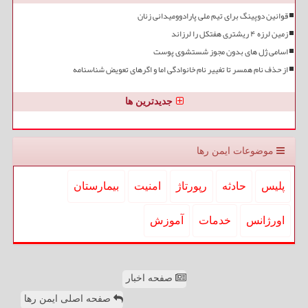
قوانین دوپینگ برای تیم ملی پارادوومیدانی زنان
زمین لرزه ۴ ریشتری هفتکل را لرزاند
اسامی ژل های بدون مجوز شستشوی پوست
از حذف نام همسر تا تغییر نام خانوادگی اما و اگرهای تعویض شناسنامه
جدیدترین ها
موضوعات ایمن رها
پلیس
حادثه
رپورتاژ
امنیت
بیمارستان
اورژانس
خدمات
آموزش
صفحه اخبار
صفحه اصلی ایمن رها