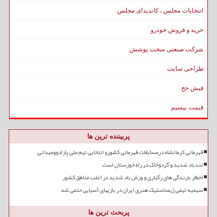
انتخابات مجلس ، کاندیدای مجلس
خرید و فروش خودرو
شرکت صنعتی سخت پوشش
طراحی سایت
فیش حج
قیمت بیسیم
پربیننده ترین ها
قهرمانی کرمانشاه درمسابقات قهرمانی کشورو انتخابی تیم ملی پارادوومیدانی
تندباد شدید و گردوخاک در راه خوزستان است
اخطار بارندگی های رگباری و وزش باد شدید در اغلب مناطق کشور
سهمیه تیمی ژیمناستیک هنری ایران در بازیهای آسیایی حتمی شد
پربحث ترین ها