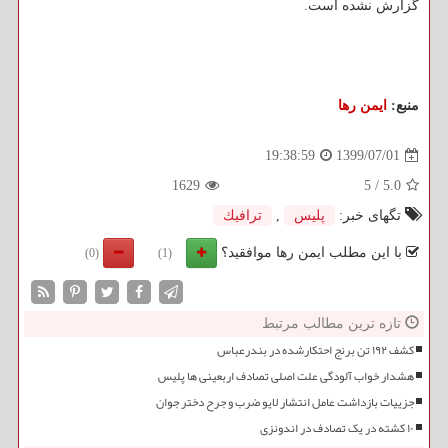
گزارش نشده است.
منبع:
ایمن رها
1399/07/01
19:38:59
1629
5
/
5.0
تگهای خبر:
پلیس
,
ترافیك
با این مطلب ایمن رها موافقید؟
(0)
(1)
تازه ترین مطالب مرتبط
کشف ۱۹۲ تن برنج احتکارشده در بندرعباس
هشدار خواب آلودگی علت اصلی تصادف اربعینی ها پلیس
جزییات بازداشت عامل انتشار لایو ضرب و جرح دختر جوان
۱۰ کشته در یک تصادف در اندونزی