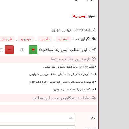
منبع:
ایمن رها
1399/07/04
12:14:38
تگهای خبر:
امنیت
,
پلیس
,
خودرو
,
فروش
با این مطلب ایمن رها موافقید؟
(0)
(1)
تازه ترین مطالب مرتبط
کشف ۱۹۲ تن برنج احتکارشده در بندرعباس
هشدار خواب آلودگی علت اصلی تصادف اربعینی ها پلیس
جزییات بازداشت عامل انتشار لایو ضرب و جرح دختر جوان
۱۰ کشته در یک تصادف در اندونزی
نظرات بینندگان در مورد این مطلب
ن
نام:
ایمیل: