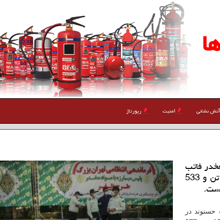
ا
تش نشانی
امنیت
رپورتاژ
مخدر فاتب
اظهار داشت: در شش ماهه نخست سالجاری 14 تن و 533
است.
 حسنوند در