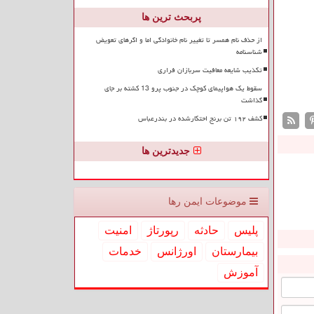
پربحث ترین ها
از حذف نام همسر تا تغییر نام خانوادگی اما و اگرهای تعویض
شناسنامه
تکذیب شایعه معافیت سربازان فراری
سقوط یک هواپیمای کوچک در جنوب پرو 13 کشته بر جای
گذاشت
کشف ۱۹۲ تن برنج احتکارشده در بندرعباس
جدیدترین ها
موضوعات ایمن رها
پلیس
حادثه
رپورتاژ
امنیت
بیمارستان
اورژانس
خدمات
آموزش