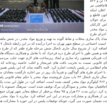
تشریح جزئیات این خبر گفت: از شروع سال جاری تابحال ۱۴ تن و ۵۳۳
مخدر در شهر تهران کشف ۳۲۷ نفر قاچاقچی نیز
علان اینکه
نون قاطع و
برای جولان
اش کارکنان
 مواد مخدر
 اجرای طرح
 امتداد پاک سازی محلات و نقاط آلوده به تهیه و توزیع مواد مخدر، در شش ما
اضافه کرد: از شروع سال جاری تابحال شش مرحله طرح ظفر که از طرح ه
رفته و همین طور با اجرای طرح دره فرحزاد که با تعامل و همکاری دستگاه ها
یرات فیزیکی همچون راه سازی و ایجاد زیرساخت های لازم جهت جلب مردمی 
زهای قانونی نسبت به تخریب بافت های غیرمجاز و اغلب حاشیه رودخانه که 
قام انتظامی در پلیس پایتخت اشاره کرد: البته ناگفته نماند که این پلیس همین
 اجرای طرح های گوناگون و تقریباً یک روز در بین اجازه بازگشت معتادان مت
این منطقه را نداده است و در این در شش ماهه نخست سال جاری تابحال ۴۳ باب منزل فروشنده مواد مخدر با حکم مقام 
است. وی با اعلان اینکه از خرده فروشان قریب به ۵ تن و ۴۶۲ کیلوگرم مواد مخدر کشف شده است، اضافه کرد: در طول این م
 از قاچاقچیان مواد مخدر و سوداگران مرگ توقیف شده است. سرهنگ حسنوند با ا
انهدام ۲۸ باند قاچاق مواد مخدر در شش ماه گذشته، اشاره کرد: دراین مدت ۲۶ هزار و ۹۵ معتاد پرخطر از سطح معابر ش
انی از همکاری و مشارکت مردم در این امر اضافه کرد: مبارزه با مواد مخدر
تخت نشینان صورت می گیرد، چونکه توفیقات پلیس در این حوزه با مشارکت هم