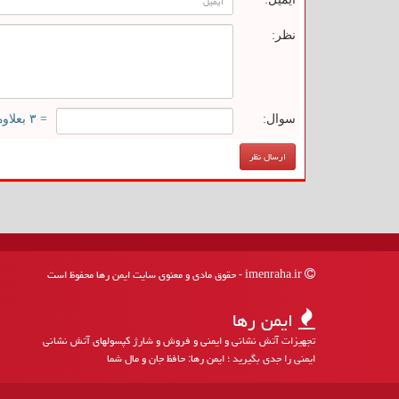
نظر:
سوال:
= ۳ بعلاوه ۴
imenraha.ir - حقوق مادی و معنوی سایت ایمن رها محفوظ است
ایمن رها
تجهیزات آتش نشانی و ایمنی و فروش و شارژ کپسولهای آتش نشانی
ایمنی را جدی بگیرید ؛ ایمن رها: حافظ جان و مال شما