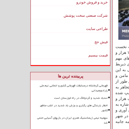
خرید و فروش خودرو
شرکت صنعتی سخت پوشش
طراحی سایت
فیش حج
هه نخست
سال جاری بیش از ۲ هزار مرحله طرح محله محور و ارتقا امنیت اجتماعی در سطح شهر تهران به اجرا درآمده که در این رابطه تابحال ۱۷ هزار و
قیمت بیسیم
ای مهم
ی ذیربط
به این
مامن و
پربیننده ترین ها
 طور از
قهرمانی کرمانشاه درمسابقات قهرمانی کشورو انتخابی تیم ملی
جاهر به
پارادوومیدانی
قانونی پلمپ شده
تندباد شدید و گردوخاک در راه خوزستان است
دت یک هزار و
شاره به
اخطار بارندگی های رگباری و وزش باد شدید در اغلب مناطق
کشور
هر تهران جمع آوری و
 در شهر
سهمیه تیمی ژیمناستیک هنری ایران در بازیهای آسیایی حتمی
ه جانبه
شد