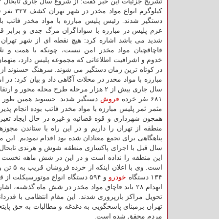
کیلوگرم انواع مواد 
دستگیر شدند. رئیس پلیس مبارزه با مواد مخدر فاتب با ا
عزم پلیس در مبارزه با سواداگران مرگ جدی و برابر قا
شدید می باشد اشاره کرد: هیچ نقطه ای از شهر تهران 
قاچاقچیان مواد مخدر امن نیست، چونکه با همت و تل
خدوم و اشرافیت اطلاعاتی که مجموعه پلیس دارد، متهمان
در کوتاه ترین زمان دستگیر می شوند. سرهنگ حسنوند از
مبارزه با مواد مخدر در محلات آگاهی داد و بیان کرد: در
۶۸۱ نفر خرده
فروش
دستگیر شدند. حسنوند همین طور 
مثمر ثمر پلیس مبارزه با مواد مخدر فاتب بوده انجام پذی
همچون شهرداری و قوه قضائیه و غیره در حال ایجاد تغ
منطقه از تهران را داریم و در این راه با ستاندن مجو
پناهگاهی برای تجمع معتادان شده بود اقدام نمودیم. این م
سال قبل با اجرای پاکسازی منطقه شوش و هرندی تابحال با
۱۳۴ دستگاه
خودرو
و ۵۹۴ دستگاه انواع موتورسیکلت
تحویل مراکز بازپروری شدند. این مقام انتظامی با قدرد
تهران برمبنای پاسخگویی به دغدغه و مطالبات به حق پای
مردم محقق شده است.