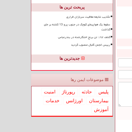
پربحث ترین ها
تکذیب شایعه معافیت سربازان فراری
سقوط یک هواپیمای کوچک در جنوب پرو 13 کشته بر جای
گذاشت
کشف ۱۹۲ تن برنج احتکارشده در بندرعباس
رییس انجمن گلبال منصوب گردید
جدیدترین ها
موضوعات ایمن رها
پلیس
حادثه
رپورتاژ
امنیت
بیمارستان
اورژانس
خدمات
آموزش