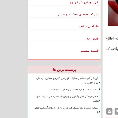
خرید و فروش خودرو
شرکت صنعتی سخت پوشش
طراحی سایت
ه اطلاع
فیش حج
افته که
قیمت بیسیم
پربیننده ترین ها
قهرمانی کرمانشاه درمسابقات قهرمانی کشورو انتخابی تیم ملی
پارادوومیدانی
تندباد شدید و گردوخاک در راه خوزستان است
اخطار بارندگی های رگباری و وزش باد شدید در اغلب مناطق
کشور
سهمیه تیمی ژیمناستیک هنری ایران در بازیهای آسیایی حتمی
شد