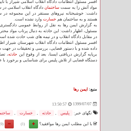
افسر مسئول انتظامات دادگاه انقلاب اسلامی شیراز با تایی
مواد آتش زا به سمت
ساختمان
دادگاه انقلاب اسلامی در ش
داشت: خوشبختانه نیروهای مستقر در این مجموعه در 
هستند و به ساختمان هم
خسارت
وارد نشده است.
به گزارش ایمن رها به نقل از روابط عمومی دادگستری
مسئول، اظهار داشت: این حادثه به دنبال پرتاب مواد محتر
در مقابل دادگاه انقلاب و در نیمه های شب حادث شده است
افسر مسئول انتظامات دادگاه انقلاب شهرستان شیراز اظه
داده شده و با دستور قضایی، بررسی و تحقیقات در جهت شن
برپایه گزارش دریافتی ایسنا، بعد از وقوع این
حادثه
، تصا
دستگاه قضایی از تلاش پلیس برای شناسایی و برخورد با عو
منبع:
ایمن رها
1399/07/07
13:50:57
تگهای خبر:
پلیس
,
حادثه
,
خسارت
,
ساختم
با این مطلب ایمن رها موافقید؟
(0)
(1)