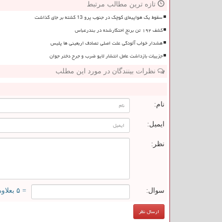
تازه ترین مطالب مرتبط
سقوط یک هواپیمای کوچک در جنوب پرو 13 کشته بر جای گذاشت
کشف ۱۹۲ تن برنج احتکارشده در بندرعباس
هشدار خواب آلودگی علت اصلی تصادف اربعینی ها پلیس
جزییات بازداشت عامل انتشار لایو ضرب و جرح دختر جوان
نظرات بینندگان در مورد این مطلب
ن
نام:
ایمیل:
نظر:
سوال:
= ۵ بعلاوه ۲