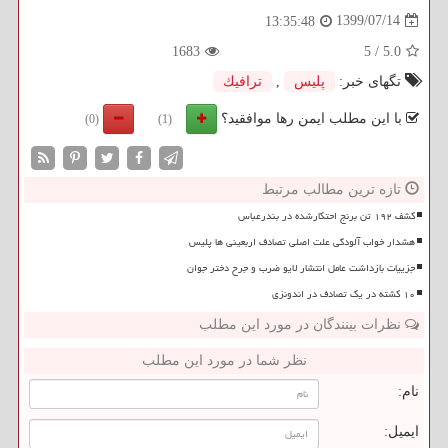
1399/07/14
13:35:48
1683
5
/
5.0
تگهای خبر:
پلیس
,
ترافیك
با این مطلب ایمن رها موافقید؟
(0)
(1)
تازه ترین مطالب مرتبط
کشف ۱۹۲ تن برنج احتکارشده در بندرعباس
هشدار خواب آلودگی علت اصلی تصادف اربعینی ها پلیس
جزییات بازداشت عامل انتشار لایو ضرب و جرح دختر جوان
۱۰ کشته در یک تصادف در اندونزی
نظرات بینندگان در مورد این مطلب
نظر شما در مورد این مطلب
نام:
ایمیل: