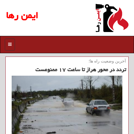
ایمن رها
منو
آخرین وضعیت راه ها؛
تردد در محور هراز تا ساعت ۱۷ ممنوعست