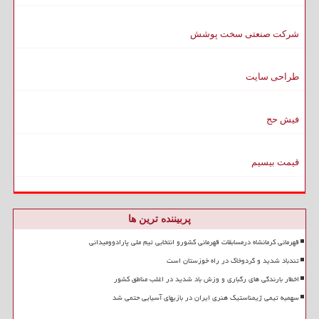
شرکت صنعتی سخت پوشش
طراحی سایت
فیش حج
قیمت بیسیم
پربیننده ترین ها
قهرمانی کرمانشاه درمسابقات قهرمانی کشورو انتخابی تیم ملی پارادوومیدانی
تندباد شدید و گردوخاک در راه خوزستان است
اخطار بارندگی های رگباری و وزش باد شدید در اغلب مناطق کشور
سهمیه تیمی ژیمناستیک هنری ایران در بازیهای آسیایی حتمی شد