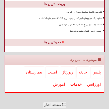
پربحث ترین ها
تکذیب شایعه معافیت سربازان فراری
سقوط یک هواپیمای کوچک در جنوب پرو 13 کشته بر جای گذاشت
کشف ۱۹۲ تن برنج احتکارشده در بندرعباس
رییس انجمن گلبال منصوب گردید
جدیدترین ها
موضوعات ایمن رها
پلیس
حادثه
رپورتاژ
امنیت
بیمارستان
اورژانس
خدمات
آموزش
صفحه اخبار