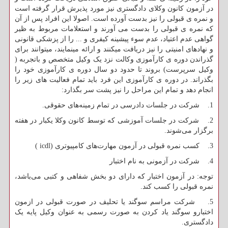
در آزمون کانون وکلای دادگستری نیز مورد پذیرش قرار گرفته است
و نمره ی قبولی را نیز بدست آورده است. اصولا این افراد پس از آن
که نمره ی قبولی را بدست می آورند و استعلامات مربوط به ظیر
گواهی عدم اعتیاد، عدم سوء پیشینه کیفری و ... را از پزشکی قانونی
و نهاد‌های امنیتی را نیز دریافت میکنند و ارائه مینمایند، میتوانند برای
گذراندن دوره ی کارآموزی وکالت نزد یک وکیل متخصص و باتجربه (
وکیل سرپرست) بروند تا حدود دو سال دوره ی کارآموزی خود را
بگذراند. در دوره ی کارآموزی این فرد باید تمام فعالیت های زیر را
انجام دهد و تمام این مراحل را نیز پشت سر بگذارد:
1. شرکت در جلسات دادرسی در تمام زمینه‌های حقوقی.
2. شرکت در جلسات آموزشی که توسط کانون وکلا یکبار در هفته
برگزار می‌شوند.
3. کسب نمره قبولی در آزمون مهارت‌های کامپیوتری (
icdl
)
4. شرکت در آزمونی به نام اختبار
توجه: در آزمون اختبار که دارای دو بخش شفاهی و کتبی می‌باشد،
نمره قبولی را کسب کند.
5. شرکت مراسم سوگند یا تحلیف در صورت قبولی در ازمون
اختبارو سوگند یاد کردن به صورت رسمی به عنوان وکیل پایه یک
دادگستری.