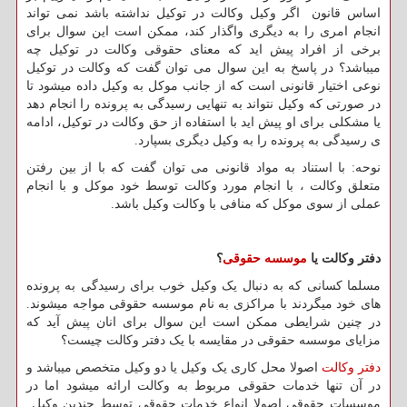
اساس قانون اگر وکیل وکالت در توکیل نداشته باشد نمی تواند
انجام امری را به دیگری واگذار کند، ممکن است این سوال برای
برخی از افراد پیش اید که معنای حقوقی وکالت در توکیل چه
میباشد؟ در پاسخ به این سوال می توان گفت که وکالت در توکیل
نوعی اختیار قانونی است که از جانب موکل به وکیل داده میشود تا
در صورتی که وکیل نتواند به تنهایی رسیدگی به پرونده را انجام دهد
یا مشکلی برای او پیش اید با استفاده از حق وکالت در توکیل، ادامه
ی رسیدگی به پرونده را به وکیل دیگری بسپارد.
نوحه: با استناد به مواد قانونی می توان گفت که با از بین رفتن
متعلق وکالت ، با انجام مورد وکالت توسط خود موکل و با انجام
عملی از سوی موکل که منافی با وکالت وکیل باشد.
دفتر وکالت یا
موسسه حقوقی
؟
مسلما کسانی که به دنبال یک وکیل خوب برای رسیدگی به پرونده
های خود میگردند با مراکزی به نام موسسه حقوقی مواجه میشوند.
در چنین شرایطی ممکن است این سوال برای انان پیش آید که
مزایای موسسه حقوقی در مقایسه با یک دفتر وکالت چیست؟
دفتر وکالت
اصولا محل کاری یک وکیل یا دو وکیل متخصص میباشد و
در آن تنها خدمات حقوقی مربوط به وکالت ارائه میشود اما در
موسسات حقوقی اصولا انواع خدمات حقوقی توسط چندین وکیل