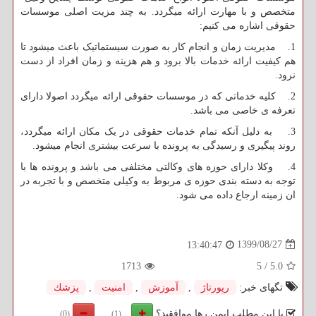
متخصص و با مهارت ارائه میگردد. به چند مزیت اصلی موسسات
حقوقی اشاره می کنیم:
1. مدیریت زمان و انجام کار به صورت سیستماتیک باعث میشود تا
هم کیفیت ارائه خدمات بالا برود و هم هزینه و زمان افراد از دست
نرود.
2. کلیه خدماتی که در موسسات حقوقی ارائه میگردد اصولا دارای
تعرفه ی خاصی می باشد.
3. به دلیل آنکه تمام خدمات حقوقی در یک مکان ارائه میگردد،
روند پیگیری و رسیدگی به پرونده با سرعت بیشتری انجام میشود.
4. وکلا دارای حوزه های وکالتی مختلفی می باشد و پرونده ها با
توجه به دسته بندی حوزه ی مربوط به وکیلی متخصص و با تجربه در
ان زمینه ارجاع داده می شود.
1399/08/27
13:40:47
1713
5
/
5.0
تگهای خبر:
رپورتاژ
,
آموزش
,
امنیت
,
پزشك
با این مطلب ایمن رها موافقید؟
(0)
(1)