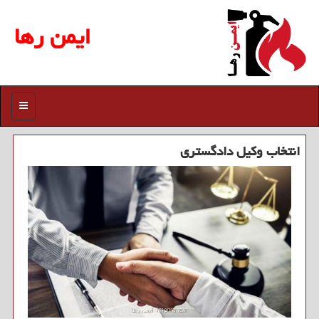
ایمن رها
منو
انتخاب وكیل دادگستری