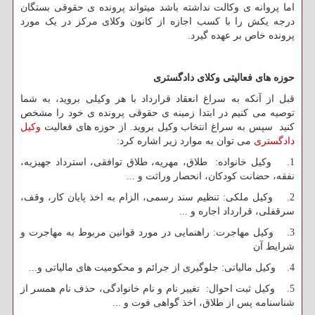
اما پروانه ی وکالت نداشته باشد میتواند پرونده ی حقوقی بستگان
درجه یکش را با کسب اجازه از کانون وکلای مرکز در یک مورد
پرونده خاص بر عهده گیرد.
حوزه های فعالیتی وکلای دادگستری
قبل از آنکه به سراغ انعقاد قرارداد با هر وکیلی بروید، به شما
توصیه می کنیم در ابتدا زمینه ی حقوقی پرونده ی خود را مشخص
کنید سپس به سراغ انتخاب وکیل بروید. از حوزه های فعالیت
وکیل
دادگستری
می توان به موارد زیر اشاره کرد:
1. وکیل خانواده: طلاق، مهریه، طلاق توافقی، استرداد جهیزیه،
نفقه، حضانت کودکان، انحصار وراثت و ...
2. وکیل ملکی: تنظیم سند رسمی، الزام به اخذ پایان کار، وقف،
سرقفلی، قرارداد اجاره و ...
3. وکیل مهاجرت: راهنمایی در مورد قوانین مربوط به مهاجرت و
شرایط آن
4. وکیل مالیاتی: جلوگیری از جرائم و محکومیت های مالیاتی و...
5. وکیل ثبت احوال: تغییر نام و نام خانوادگی، حذف نام همسر از
شناسنامه پس از طلاق، اخذ گواهی فوت و ...