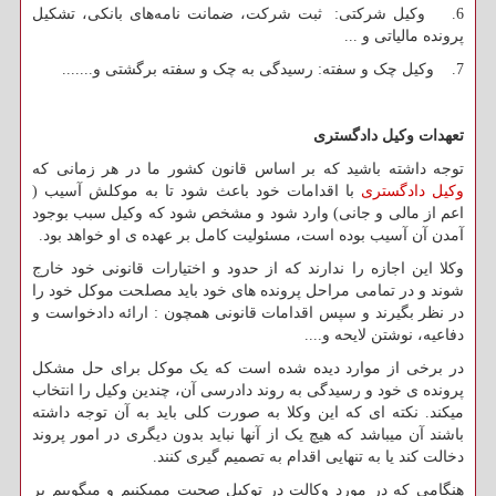
6. وکیل شرکتی: ثبت شرکت، ضمانت نامه‌های بانکی، تشکیل
پرونده مالیاتی و ...
7. وکیل چک و سفته: رسیدگی به چک و سفته برگشتی و.......
تعهدات وکیل دادگستری
توجه داشته باشید که بر اساس قانون کشور ما در هر زمانی که
وکیل دادگستری
با اقدامات خود باعث شود تا به موکلش آسیب (
اعم از مالی و جانی) وارد شود و مشخص شود که وکیل سبب بوجود
آمدن آن آسیب بوده است، مسئولیت کامل بر عهده ی او خواهد بود.
وکلا این اجازه را ندارند که از حدود و اختیارات قانونی خود خارج
شوند و در تمامی مراحل پرونده های خود باید مصلحت موکل خود را
در نظر بگیرند و سپس اقدامات قانونی همچون : ارائه دادخواست و
دفاعیه، نوشتن لایحه و....
در برخی از موارد دیده شده است که یک موکل برای حل مشکل
پرونده ی خود و رسیدگی به روند دادرسی آن، چندین وکیل را انتخاب
میکند. نکته ای که این وکلا به صورت کلی باید به آن توجه داشته
باشند آن میباشد که هیچ یک از آنها نباید بدون دیگری در امور پروند
دخالت کند یا به تنهایی اقدام به تصمیم گیری کنند.
هنگامی که در مورد وکالت در توکیل صحبت ممیکنیم و میگوییم بر