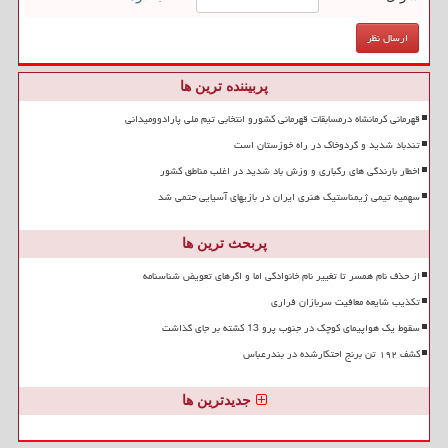
پربیننده ترین ها
قهرمانی کرمانشاه درمسابقات قهرمانی کشورو انتخابی تیم ملی پارادوومیدانی
تندباد شدید و گردوخاک در راه خوزستان است
اخطار بارندگی های رگباری و وزش باد شدید در اغلب مناطق کشور
سهمیه تیمی ژیمناستیک هنری ایران در بازیهای آسیایی حتمی شد
پربحث ترین ها
از حذف نام همسر تا تغییر نام خانوادگی اما و اگرهای تعویض شناسنامه
تکذیب شایعه معافیت سربازان فراری
سقوط یک هواپیمای کوچک در جنوب پرو 13 کشته بر جای گذاشت
کشف ۱۹۲ تن برنج احتکارشده در بندرعباس
جدیدترین ها