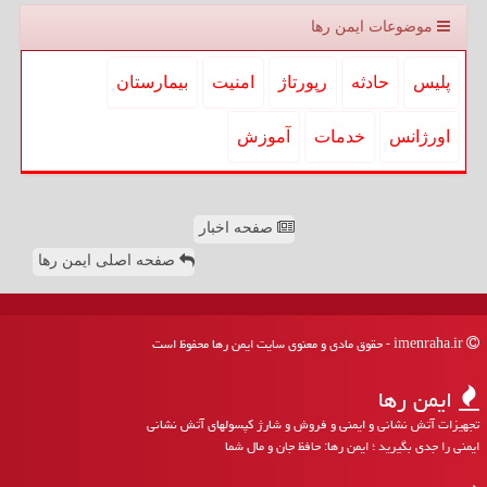
موضوعات ایمن رها
پلیس
حادثه
رپورتاژ
امنیت
بیمارستان
اورژانس
خدمات
آموزش
صفحه اخبار
صفحه اصلی ایمن رها
imenraha.ir - حقوق مادی و معنوی سایت ایمن رها محفوظ است
ایمن رها
تجهیزات آتش نشانی و ایمنی و فروش و شارژ کپسولهای آتش نشانی
ایمنی را جدی بگیرید ؛ ایمن رها: حافظ جان و مال شما