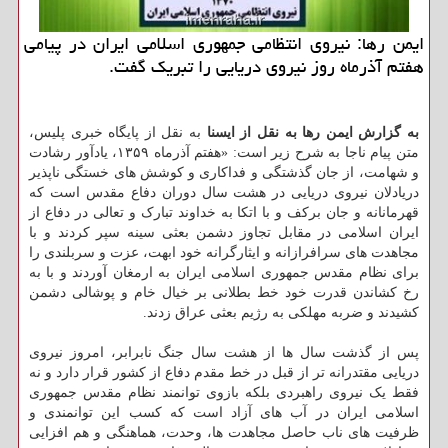
ایمن رها: نیروی انتظامی جمهوری اسلامی ایران در پیامی
هفتم آذرماه روز نیروی دریایی را تبریك گفت.
به گزارش ایمن رها به نقل از ایسنا
به نقل از پایگاه خبری پلیس،
متن پیام ناجا به شرح زیر است: «هفتم آذرماه ۱۳۵۹، یادآور رشادت
و شهامت، از جان گذشتگی و فداکاری و کوشش های خستگی ناپذیر
دریادلان نیروی دریایی در هشت سال دوران دفاع مقدس است که
قهرمانانه و جان برکف و با اتکا به خداوند تبارک و تعالی در دفاع از
ایران اسلامی در مقابل تجاوز دشمن بعثی سینه سپر کردند و با
مجاهدت های سرافرازانه و ایثارگرانه خود ابهت، عزت و سربلندی را
برای نظام مقدس جمهوری اسلامی ایران به ارمغان آوردند و با به
رخ کشاندن قدرت خود خط بطلانی بر خیال خام و پوشالی دشمن
کشیدند و ضربه مهلکی به رژیم بعثی عراق زدند.
پس از گذشت سال ها از هشت سال جنگ نابرابر، امروز نیروی
دریایی مقتدرانه تر از قبل در خط مقدم دفاع از کشور قرار دارد و نه
فقط یک نیروی راهبردی بلکه بازوی توانمند نظام مقدس جمهوری
اسلامی ایران در آب های آزاد است که کسب این توانمندی و
ظرفیت های ناب حاصل مجاهدت ها، وحدت، هماهنگی و هم افزایی