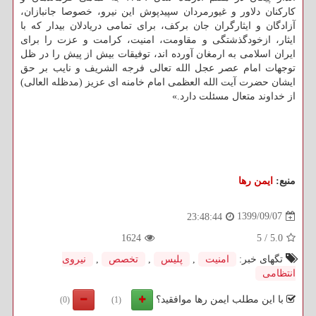
کارکنان دلاور و غیورمردان سپیدپوش این نیرو، خصوصا جانبازان،
آزادگان و ایثارگران جان برکف، برای تمامی دریادلان بیدار که با
ایثار، ازخودگذشتگی و مقاومت، امنیت، کرامت و عزت را برای
ایران اسلامی به ارمغان آورده اند، توفیقات بیش از پیش را در ظل
توجهات امام عصر عجل الله تعالی فرجه الشریف و نایب بر حق
ایشان حضرت آیت الله العظمی امام خامنه ای عزیز (مدظله العالی)
از خداوند متعال مسئلت دارد.»
منبع:
ایمن رها
1399/09/07
23:48:44
1624
5
/
5.0
تگهای خبر:
امنیت
,
پلیس
,
تخصص
,
نیروی
انتظامی
با این مطلب ایمن رها موافقید؟
(0)
(1)