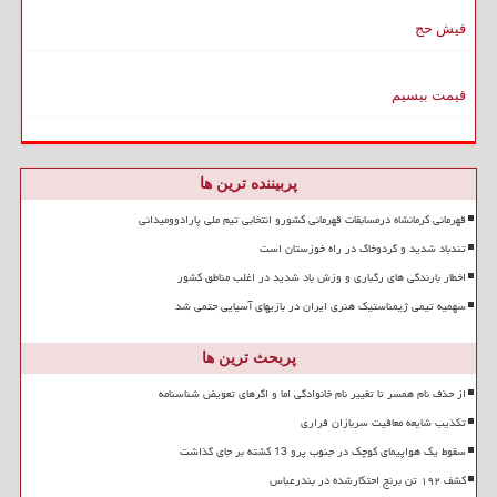
فیش حج
قیمت بیسیم
پربیننده ترین ها
قهرمانی کرمانشاه درمسابقات قهرمانی کشورو انتخابی تیم ملی پارادوومیدانی
تندباد شدید و گردوخاک در راه خوزستان است
اخطار بارندگی های رگباری و وزش باد شدید در اغلب مناطق کشور
سهمیه تیمی ژیمناستیک هنری ایران در بازیهای آسیایی حتمی شد
پربحث ترین ها
از حذف نام همسر تا تغییر نام خانوادگی اما و اگرهای تعویض شناسنامه
تکذیب شایعه معافیت سربازان فراری
سقوط یک هواپیمای کوچک در جنوب پرو 13 کشته بر جای گذاشت
کشف ۱۹۲ تن برنج احتکارشده در بندرعباس