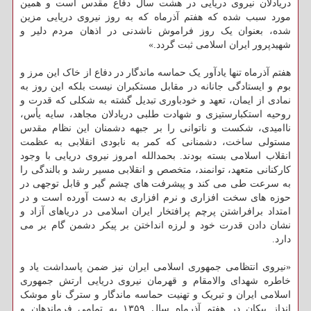
دریادلان نیروی دریایی در هشت سال دفاع مقدس است و همین
مورد سبب شده که هفتم آذرماه که به روز نیروی دریایی مزین
شده، بعنوان یک روز فراموش ناشدنی در اذهان مردم دلیر و
شهیدپرور ایران اسلامی ثبت گردد.»
هفتم آذرماه تنها یادآور یک حماسه ماندگار در دفاع از خاک این مرز و
بوم و ایستادگی جانانه در مقابل مستکبران نیست بلکه این روز به
نمادی از ایمان، تعهد و خودباوری تبدیل گشته به شکلی که قدرت و
روحیه استکبارستیزی و شهادت طلبی دریادلان مجاهد، سایه یأس،
ناامیدی، شکست و ناتوانی را بر جبهه دشمنان این نظام مقدس
مستولی ساخت، دشمنانی که کمر به نابودی انقلابی به عظمت
انقلاب اسلامی بسته بودند. بحمدالله امروز نیروی دریایی با وجود
کارکنانی متعهد، توانمند، متخصص و انقلابی مسیر رشد و بالندگی را
به سرعت طی می کند و پیشرفت های چشم گیر و قابل توجهی در
حوزه های سخت افزاری و نرم افزاری به دست آورده است و در
امتداد برافراشتن پرچم پرافتخار ایران اسلامی در دریاهای آزاد و
نشان دادن قدرت خود و لرزه انداختن بر پیکر دشمن گام بر می
دارد.
«نیروی انتظامی جمهوری اسلامی ایران نیز ضمن پاسداشت یاد و
خاطره شهدای والامقام و قهرمان نیروی دریایی ارتش جمهوری
اسلامی ایران و تبریک و تهنیت حماسه ماندگار و سترگ ناو موشک
انداز پیکان در هفتم آذرماه سال ۱۳۵۹ به تمامی فرماندهان و