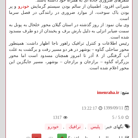
سفرهای ضروری جاده ای به همراه خود داشته باشند.
شیرانی افزود: اطمینان از سالم بودن سیستم گرمایش
خودرو
و پر
بودن باک سوخت، از موارد ضروری در رانندگی در فصل سرما
است.
وی بیان نمود: از روز گذشته در استان گیلان محور خلخال به پونل به
سمت ضیابر انزلی به دلیل بارش برف و یخبندان از دو طرف مسدود
شده است.
رئیس اطلاعات و کنترل ترافیک راهور ناجا اظهار داشت: همینطور
محور ساحلی گناوه – بوشهر در هر دو مسیر رفت و برگشت به علت
آب گرفتگی از ۸ آذر تا امروز همچنان مسدود است اما محور
بزرگراه گناوه – برازجان و برازجان – بوشهر، مسیر جایگزین این
محور اعلام شده است.
منبع:
imenraha.ir
1399/09/11
13:22:17
1317
5
/
5.0
تگهای خبر:
پلیس
,
ترافیك
,
خودرو