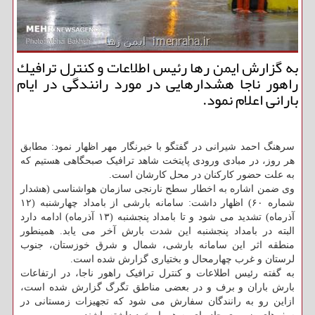
به گزارش ایمن رها رئیس اطلاعات و كنترل ترافیك
راهور ناجا هشدارهایی در مورد رانندگی در ایام
بارانی اعلام نمود.
سرهنگ احمد شیرانی در گفتگو با خبرنگار مهر اظهار نمود: مطابق
هر روز، در مبادی ورودی پایتخت شاهد ترافیک صبحگاهی هستیم که
به علت حضور کارکنان در محل کارشان است.
وی ضمن اشاره به اخطار سطح نارنجی سازمان هواشناسی (هشدار
شماره ۶۰) اظهار داشت: سامانه بارشی از بامداد چهارشنبه (۱۲
آذرماه) تشدید می شود و تا بامداد پنجشنبه (۱۳ آذرماه) ادامه دارد
البته در بامداد پنجشنبه این شدت بارش آخر می یابد. همینطور
منطقه اثر این سامانه بارشی، شمال و شرق خوزستان، جنوب
لرستان و غرب چهارمحال و بختیاری گزارش شده است.
به گفته رئیس اطلاعات و کنترل ترافیک راهور ناجا، در ارتفاعات
بارش باران و برف و در بعضی مناطق تگرگ گزارش شده است،
ازاین رو به رانندگان سفارش می شود که تجهیزات زمستانی در