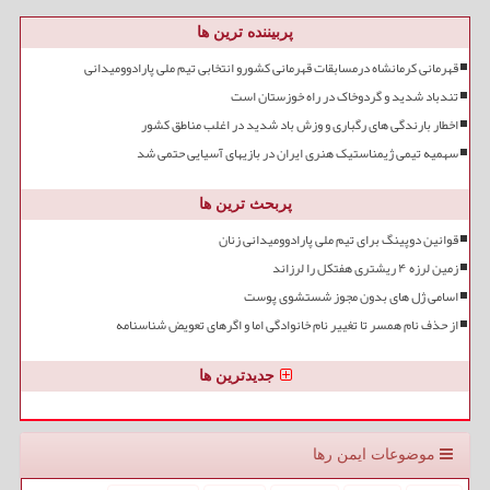
پربیننده ترین ها
قهرمانی کرمانشاه درمسابقات قهرمانی کشورو انتخابی تیم ملی پارادوومیدانی
تندباد شدید و گردوخاک در راه خوزستان است
اخطار بارندگی های رگباری و وزش باد شدید در اغلب مناطق کشور
سهمیه تیمی ژیمناستیک هنری ایران در بازیهای آسیایی حتمی شد
پربحث ترین ها
قوانین دوپینگ برای تیم ملی پارادوومیدانی زنان
زمین لرزه ۴ ریشتری هفتکل را لرزاند
اسامی ژل های بدون مجوز شستشوی پوست
از حذف نام همسر تا تغییر نام خانوادگی اما و اگرهای تعویض شناسنامه
جدیدترین ها
موضوعات ایمن رها