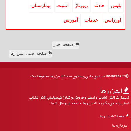
پلیس
حادثه
رپورتاژ
امنیت
بیمارستان
اورژانس
خدمات
آموزش
صفحه اخبار
صفحه اصلی ایمن رها
imenraha.ir - حقوق مادی و معنوی سایت ایمن رها محفوظ است
ایمن رها
تجهیزات آتش نشانی و ایمنی و فروش و شارژ کپسولهای آتش نشانی
ایمنی را جدی بگیرید ؛ ایمن رها: حافظ جان و مال شما
صفحات ایمن رها
درباره ما