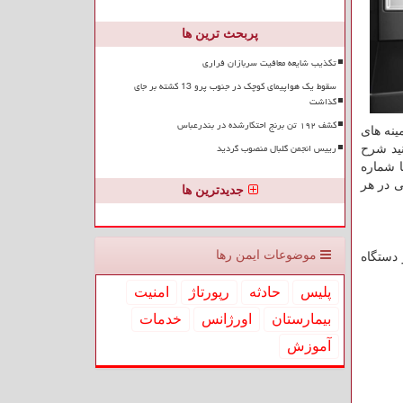
پربحث ترین ها
تکذیب شایعه معافیت سربازان فراری
سقوط یک هواپیمای کوچک در جنوب پرو 13 کشته بر جای
گذاشت
کشف ۱۹۲ تن برنج احتکارشده در بندرعباس
ینه های
رییس انجمن گلبال منصوب گردید
ید شرح
 شماره
ی در هر
جدیدترین ها
موضوعات ایمن رها
 دستگاه
پلیس
حادثه
رپورتاژ
امنیت
بیمارستان
اورژانس
خدمات
آموزش