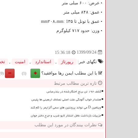
• عرض: ۶۰۰ میلی متر
• عمق: ۸۴۸ میلی متر
• عمق با تونل تا ۳۵
mm: 1
،۲۰۸
mm
• وزن: حدود ۷۱۷ کیلوگرم
1399/09/24
15:36:18
تگهای خبر:
رپورتاژ
,
استاندارد
,
امنیت
,
تخ
با این مطلب ایمن رها موافقید؟
(0)
(1)
تازه ترین مطالب مرتبط
کشف ۱۹۲ تن برنج احتکارشده در بندرعباس
هشدار خواب آلودگی علت اصلی تصادف اربعینی ها پلیس
ویتامین D می تواند پروتئین های سمی آلزایمر را کم کند
جزییات بازداشت عامل انتشار لایو ضرب و جرح دختر جوان
نظرات بینندگان در مورد این مطلب
ن