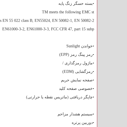
•بسته حسگر زنگ پایه
TM meets the following EMC st
ds EN 55 022 class B, EN55024, EN 50082-1, EN 50082-2
EN61000-3-2, EN61000-3-3, FCC CFR 47, part 15 subp
•خواندن
Sunlight
•رمز پینگ رمز (
EPP
)
•ماژول رمزگذاری /
•رمزگشایی (
EDM
)
•صفحه نمایش حریم
•خصوصی صفحه کلید
•چاپگر دریافتی (ماتریس نقطه یا حرارتی)
•سیستم هشدار مزاحم
•دوربین پرتره