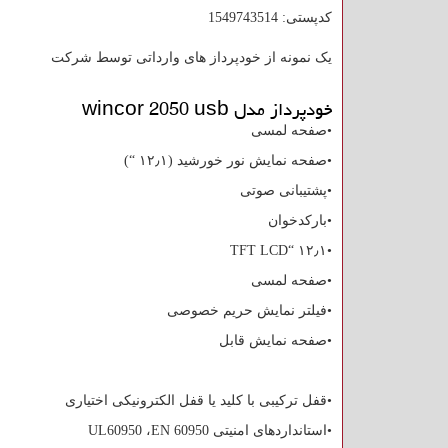
کدپستی: 1549743514
یک نمونه از خودپرداز های وارداتی توسط شرکت
خودپرداز مدل
wincor 2050 usb
•صفحه لمسی
•صفحه نمایش نور خورشید (۱۲٫۱ “)
•پشتیبانی صوتی
•بارکدخوان
TFT LCD
•۱۲٫۱ “
•صفحه لمسی
•فیلتر نمایش حریم خصوصی
•صفحه نمایش قابل
•قفل ترکیبی با کلید یا قفل الکترونیکی اختیاری
•استانداردهای امنیتی
EN 60950
،
UL60950