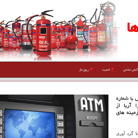
ا
تش نشانی
امنیت
رپورتاژ
 با شماره
آریا از
مینه های
 گرد آوری