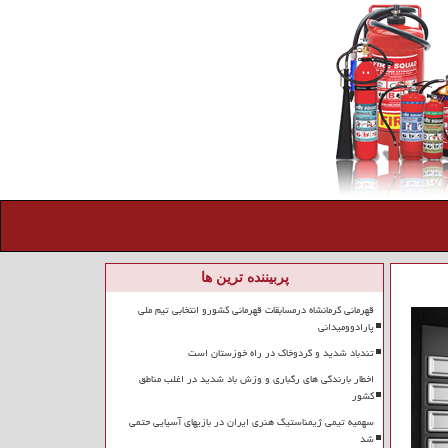
پربیننده ترین ها
قهرمانی کرمانشاه درمسابقات قهرمانی کشورو انتخابی تیم ملی
پارادوومیدانی
تندباد شدید و گردوخاک در راه خوزستان است
اخطار بارندگی های رگباری و وزش باد شدید در اغلب مناطق
کشور
سهمیه تیمی ژیمناستیک هنری ایران در بازیهای آسیایی حتمی
شد