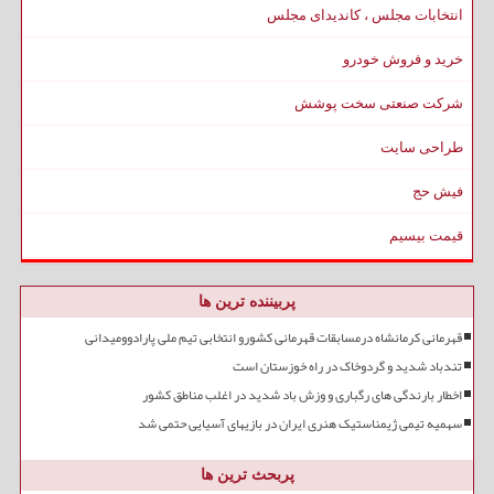
انتخابات مجلس ، کاندیدای مجلس
خرید و فروش خودرو
شرکت صنعتی سخت پوشش
طراحی سایت
فیش حج
قیمت بیسیم
پربیننده ترین ها
قهرمانی کرمانشاه درمسابقات قهرمانی کشورو انتخابی تیم ملی پارادوومیدانی
تندباد شدید و گردوخاک در راه خوزستان است
اخطار بارندگی های رگباری و وزش باد شدید در اغلب مناطق کشور
سهمیه تیمی ژیمناستیک هنری ایران در بازیهای آسیایی حتمی شد
پربحث ترین ها