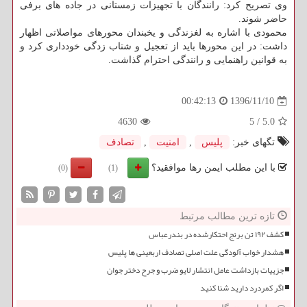
وی تصریح كرد: رانندگان با تجهیزات زمستانی در جاده های برفی
حاضر شوند.
محمودی با اشاره به لغزندگی و یخبندان محورهای مواصلاتی اظهار
داشت: در این محورها باید از تعجیل و شتاب زدگی خودداری كرد و
به قوانین راهنمایی و رانندگی احترام گذاشت.
1396/11/10
00:42:13
4630
5
/
5.0
تگهای خبر:
پلیس
,
امنیت
,
تصادف
با این مطلب ایمن رها موافقید؟
(0)
(1)
تازه ترین مطالب مرتبط
کشف ۱۹۲ تن برنج احتکارشده در بندرعباس
هشدار خواب آلودگی علت اصلی تصادف اربعینی ها پلیس
جزییات بازداشت عامل انتشار لایو ضرب و جرح دختر جوان
اگر کمردرد دارید شنا کنید