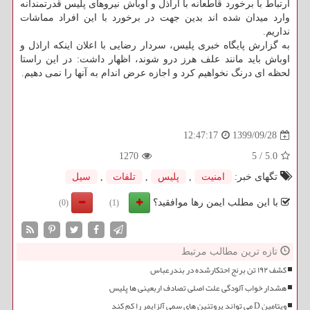
ارتباط با برخورد قاطعانه با اراذل و اوباش نیروهای پلیس قدرتمندانه
وارد میدان شده اند بدین جهت در برخورد با این افراد مماشات
نداریم.
به گزارش پایگاه خبری پلیس، سردار رضایی با اعلان اینکه اراذل و
اوباش باید مانند علف هرز درو شوند، اظهار داشت: در این راستا
لحظه ای درنگ نخواهیم کرد و اجازه عرض اندام به آنها را نمی دهیم.
1399/09/28
12:47:17
1270
5
/
5.0
تگهای خبر:
امنیت
,
پلیس
,
تلفات
,
سیل
با این مطلب ایمن رها موافقید؟
(0)
(1)
تازه ترین مطالب مرتبط
کشف ۱۹۲ تن برنج احتکارشده در بندرعباس
هشدار خواب آلودگی علت اصلی تصادف اربعینی ها پلیس
ویتامین D می تواند پروتئین های سمی آلزایمر را کم کند