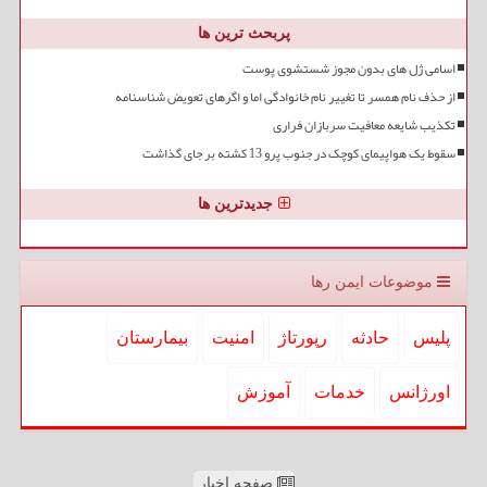
پربحث ترین ها
اسامی ژل های بدون مجوز شستشوی پوست
از حذف نام همسر تا تغییر نام خانوادگی اما و اگرهای تعویض شناسنامه
تکذیب شایعه معافیت سربازان فراری
سقوط یک هواپیمای کوچک در جنوب پرو 13 کشته بر جای گذاشت
جدیدترین ها
موضوعات ایمن رها
پلیس
حادثه
رپورتاژ
امنیت
بیمارستان
اورژانس
خدمات
آموزش
صفحه اخبار