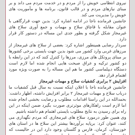
نیروی انتظامی خویش را از مردم و در خدمت مردم می داند و بر
مبنای نیازهای مردم و در قالب قانون، برنامه ها و مأموریت های
خویش را مدیریت می کند.
جانشین فرمانده ناجا در ادامه اشاره کرد: بدین جهت قرارگاهی با
عنوان مقابله با قاچاق سلاح و مهمات و جمع آوری سلاح های
غیرمجاز شکل گرفته و بطور جدی این مساله در دستور کار قرار
دارد.
سردار رضایی همینطور اشاره کرد: بعضی از سلاح های غیرمجاز از
مرزهای غربی وارد کشور می شود بدین جهت بایستی برخی کشورها
بر مبنای پروتکل های مرزی، مرزها را کنترل کنند که در این رابطه با
دو کشور ترکیه و عراق صبحت هایی انجام شده اما لازم است
دستگاه دیپلماسی کشور ما هم این مساله را به صورت ویژه مورد
اهتمام قرار دهد.
افزایش ۲ برابری کشفیات سلاح و مهمات غیرمجاز
جانشین فرمانده ناجا با اعلان اینکه نسبت به سال قبل کشفیات ما
درباب سلاح و مهمات غیرمجاز ۲ برابر افزایش داشته، اظهار داشت:
بحمدالله در این راستا اقدامات مطلوب و رضایت بخشی انجام شده
اما لازم است راهکارهای موثرتری صورت بگیرد ضمن اینکه در این
راه برای رسیدن به نتایج مطلوب بایستی اهتمام هم داشته باشیم.
وی همین طور درمورد سلاح های غیرمجازی که مردم نگهداری می
کنند، عنوان کرد: برپایه برآوردها بیشتر این سلاح ها در استان های
خوزستان، کرمان، فارس و گلستان وجود دارد این در حالیست که