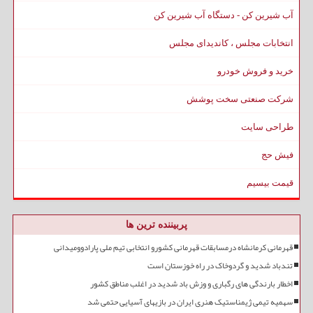
آب شیرین کن - دستگاه آب شیرین کن
انتخابات مجلس ، کاندیدای مجلس
خرید و فروش خودرو
شرکت صنعتی سخت پوشش
طراحی سایت
فیش حج
قیمت بیسیم
پربیننده ترین ها
قهرمانی کرمانشاه درمسابقات قهرمانی کشورو انتخابی تیم ملی پارادوومیدانی
تندباد شدید و گردوخاک در راه خوزستان است
اخطار بارندگی های رگباری و وزش باد شدید در اغلب مناطق کشور
سهمیه تیمی ژیمناستیک هنری ایران در بازیهای آسیایی حتمی شد