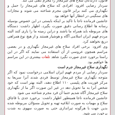
قانون، دارندگان سلاح های غیرمجاز را مجرم تلقی می کند.
سردار رضایی افزود: افرادی که سلاح های غیرمجاز را حمل و
نگهداری می کنند برابر قانون مجرم شناخته می شوند و مجازات
های سنگینی در انتظار آنها خواهد بود.
جانشین فرمانده ناجا با تاکید بر اینکه بایستی در این خصوص بوسیله
رسانه ها اطلاع رسانی دقیق صورت بگیرد، اظهار داشت: دستگاه
های مربوطه باید همراه ما باشند و دراین زمینه ما را یاری کنند البته
مردم فهیم ایران اسلامی آگاه و هوشیار هستند و از هیچ نوع همراهی
دریغ نخواهند کرد.
وی افزود: برخی افراد سلاح های غیرمجاز نگهداری و در بعضی
مراسم همچون عروسی از آن استفاده می نمایند که اگر در این
راستا برخورد جدی صورت نگیرد شاهد
تلفات
بیشتری در این مراسم
ها خواهیم بود.
نگهداری سلاح غیرمجاز جرم است
سردار رضایی از مردم فهیم ایران اسلامی درخواست نمود که اگر
متوجه نگهداری سلاح غیرمجاز توسط فردی شدند آنرا سریعا به
مرکز فوریت های پلیسی ۱۱۰ اطلاع دهند، البته بهتر است که خود
شخص آنرا به ما تحویل دهد در غیر این صورت اگر ما از نگهداری
سلاح غیرمجاز آگاه شدیم حتما آن فرد مجرم شناخته می شود.
جانشین فرمانده ناجا همینطور اظهار داشت: برخورد جدی با قاچاق
سلاح و مهمات به صورت ابلاغیه تهیه و تحویل مسؤلان مربوطه شده
بدین جهت با هرگونه تیراندازی حتی به صورت سهوی به شدت
برخورد می شود.