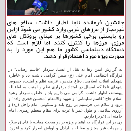
جانشین فرمانده ناجا اظهار داشت: سلاح های
غیرمجاز از مرزهای غربی وارد کشور می شود ازاین
رو بایستی برخی کشورها بر مبنای پروتکل های
مرزی، مرزها را کنترل کنند اما لازم است که
دستگاه دیپلماسی کشور ما هم این مورد را به
صورت ویژه مورد اهتمام قرار دهد.
به گزارش ایمن رها به نقل از ایسنا، سردار "قاسم رضایی" در
قرارگاه انتظامی امام علی (ع) ضمن گرامی داشت یاد و خاطره
شهدای انقلاب اسلامی، دفاع مقدس، عرصه نظم و امنیت، خصوصا
شهدای ناجا که امسال در امتداد برقراری نظم و امنیت به لقاءالله
پیوستند، اظهار داشت: گرامی می داریم یاد و خاطره سردار رشید
اسلام حاج "قاسم سلیمانی" و شهید والامقام "محسن فخری زاده" و
درود و سلام می فرستیم بر روح بلند و ملکوتی امام راحل (ره) و
آرزوی سلامتی و طول عمر با عزت برای مقام معظم رهبری، امام
خامنه ای (عزیز) داریم.
وی در این قرارگاه به اهتمام ویژه بر دو مبحث مقابله با قاچاق سلاح
و مهمات غیر مجاز و مقابله با اراذل و اوباش اصرار کرد و افزود: