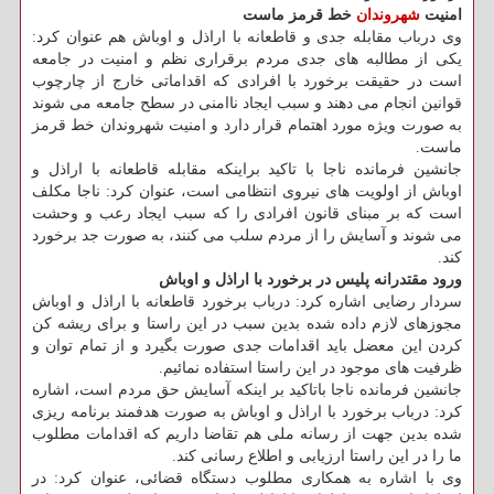
امنیت
شهروندان
خط قرمز ماست
وی درباب مقابله جدی و قاطعانه با اراذل و اوباش هم عنوان کرد:
یکی از مطالبه های جدی مردم برقراری نظم و امنیت در جامعه
است در حقیقت برخورد با افرادی که اقداماتی خارج از چارچوب
قوانین انجام می دهند و سبب ایجاد ناامنی در سطح جامعه می شوند
به صورت ویژه مورد اهتمام قرار دارد و امنیت شهروندان خط قرمز
ماست.
جانشین فرمانده ناجا با تاکید براینکه مقابله قاطعانه با اراذل و
اوباش از اولویت های نیروی انتظامی است، عنوان کرد: ناجا مکلف
است که بر مبنای قانون افرادی را که سبب ایجاد رعب و وحشت
می شوند و آسایش را از مردم سلب می کنند، به صورت جد برخورد
کند.
ورود مقتدرانه پلیس در برخورد با اراذل و اوباش
سردار رضایی اشاره کرد: درباب برخورد قاطعانه با اراذل و اوباش
مجوزهای لازم داده شده بدین سبب در این راستا و برای ریشه کن
کردن این معضل باید اقدامات جدی صورت بگیرد و از تمام توان و
ظرفیت های موجود در این راستا استفاده نمائیم.
جانشین فرمانده ناجا باتاکید بر اینکه آسایش حق مردم است، اشاره
کرد: درباب برخورد با اراذل و اوباش به صورت هدفمند برنامه ریزی
شده بدین جهت از رسانه ملی هم تقاضا داریم که اقدامات مطلوب
ما را در این راستا ارزیابی و اطلاع رسانی کند.
وی با اشاره به همکاری مطلوب دستگاه قضائی، عنوان کرد: در