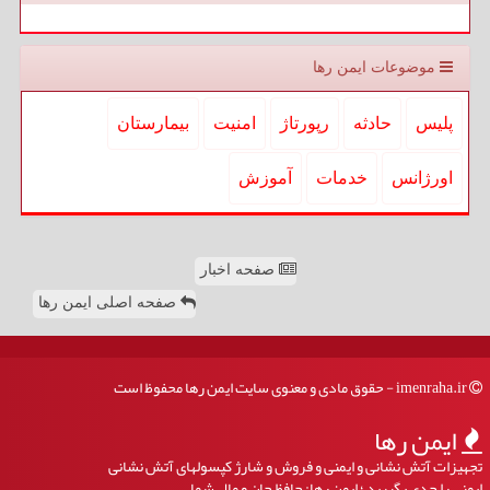
موضوعات ایمن رها
پلیس
حادثه
رپورتاژ
امنیت
بیمارستان
اورژانس
خدمات
آموزش
صفحه اخبار
صفحه اصلی ایمن رها
imenraha.ir - حقوق مادی و معنوی سایت ایمن رها محفوظ است
ایمن رها
تجهیزات آتش نشانی و ایمنی و فروش و شارژ کپسولهای آتش نشانی
ایمنی را جدی بگیرید ؛ ایمن رها: حافظ جان و مال شما