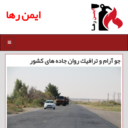
ایمن رها
منو
جو آرام و ترافیك روان جاده های كشور