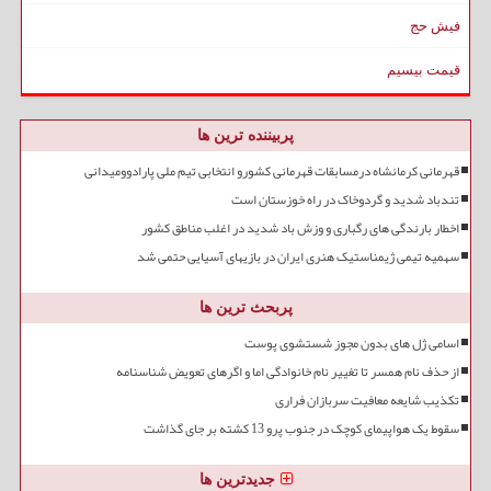
فیش حج
قیمت بیسیم
پربیننده ترین ها
قهرمانی کرمانشاه درمسابقات قهرمانی کشورو انتخابی تیم ملی پارادوومیدانی
تندباد شدید و گردوخاک در راه خوزستان است
اخطار بارندگی های رگباری و وزش باد شدید در اغلب مناطق کشور
سهمیه تیمی ژیمناستیک هنری ایران در بازیهای آسیایی حتمی شد
پربحث ترین ها
اسامی ژل های بدون مجوز شستشوی پوست
از حذف نام همسر تا تغییر نام خانوادگی اما و اگرهای تعویض شناسنامه
تکذیب شایعه معافیت سربازان فراری
سقوط یک هواپیمای کوچک در جنوب پرو 13 کشته بر جای گذاشت
جدیدترین ها