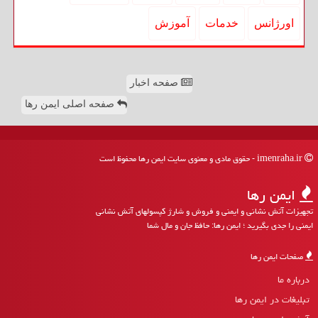
اورژانس
خدمات
آموزش
صفحه اخبار
صفحه اصلی ایمن رها
imenraha.ir - حقوق مادی و معنوی سایت ایمن رها محفوظ است
ایمن رها
تجهیزات آتش نشانی و ایمنی و فروش و شارژ کپسولهای آتش نشانی
ایمنی را جدی بگیرید ؛ ایمن رها: حافظ جان و مال شما
صفحات ایمن رها
درباره ما
تبلیغات در ایمن رها