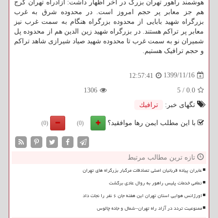
هوشمند راهور تهران بزرگ در آخر اظهار داشت: آزادراه تهران کرج
هم جز معابر پر حجم امروز است. در محدوده شرق به غرب
بزرگراه شهید بابایی از محدوده بزرگراه هنگام به سمت غرب نیز
معابر پر تراکم هستند. در بزرگراه شهید زین الدین هم از محدوده پل
شمیران نو به سمت غرب تا محدوده شهید صیاد شیرازی شاهد تراکم
و حجم ترافیک هستیم.
1399/11/16
12:57:41
1306
5
/
0.0
تگهای خبر:
ترافیك
با این مطلب ایمن رها موافقید؟
(0)
(0)
تازه ترین مطالب مرتبط
عابران پیاده قربانیان اصلی تصادفات مرگبار بزرگراه های تهران
تمامی خدمات پلیس راهور به روال عادی برگشت
اورژانس هوایی استان تهران این هفته جان ۶ نفر را نجات داد
ممنوعیت تردد در آزاد راه تهران–شمال و جاده چالوس