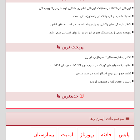
قهرمانی کرمانشاه درمسابقات قهرمانی کشورو انتخابی تیم ملی پارادوومیدانی
تندباد شدید و گردوخاک در راه خوزستان است
اخطار بارندگی های رگباری و وزش باد شدید در اغلب مناطق کشور
سهمیه تیمی ژیمناستیک هنری ایران در بازیهای آسیایی حتمی شد
پربحث ترین ها
تکذیب شایعه معافیت سربازان فراری
سقوط یک هواپیمای کوچک در جنوب پرو 13 کشته بر جای گذاشت
کشف ۱۹۲ تن برنج احتکارشده در بندرعباس
رییس انجمن گلبال منصوب گردید
جدیدترین ها
موضوعات ایمن رها
پلیس
حادثه
رپورتاژ
امنیت
بیمارستان