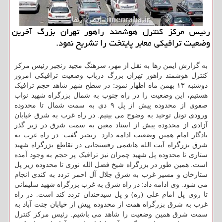
رئیس مرکز کنترل هوشمند راهور تهران بزرگ آخرین
وضعیت ترافیکی معابر پایتخت را تشریح نمود.
به گزارش ایمن رها به نقل از مهر، سرهنگ مجید رنجبر رئیس مرکز
کنترل هوشمند راهور تهران بزرگ درباب وضعیت ترافیکی امروز
دوشنبه ۱۳ بهمن ماه اظهار نمود: در سطح شهر شاهد حجم ترافیک
هستیم، این وضعیت را در راه جنوب به شمال بزرگراه شهید نواب
صفوی از محدوده پیش از پل ۹ دی به سمت شمال تا محدوده
ورودی تونل توحید به وضوح می بینیم. در راه غرب به شرق خیابان
آزادی از محدوده پیش از استاد معین به سمت شرق در زیر گذر
یادگار امام همین وضعیت ادامه دارد. رنجبر گفت: در راه غرب به
شرق بزرگراه آیت الله هاشمی رفسنجانی در تقاطع بزرگراه شهید
ستاری تا محدوده پل شهید چمران نیز ترافیک پر حجم به وجود آمده
است. همین طور در بزرگراه شیخ فضل الله نوری تا محدوده زیر پل
ستارخان و مسیر غرب به شرق جلال آل احمر تردد به کندی انجام
می شود. وی ادامه داد: در راه شرق به غرب بزرگراه شهید سلیمانی
تا روی پل امام علی (ره) و پل سیدخندان تردد کند است. در راه
غرب به شرق بزرگراه همت از محدوده پیش از خیابان جنت آباد به
سمت شرق همین وضعیت را شاهد می باشیم. رئیس مرکز کنترل