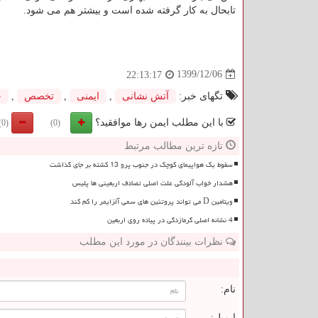
تابحال به کار گرفته شده است و بیشتر هم می شود.
1399/12/06
22:13:17
تگهای خبر:
آتش نشانی
,
ایمنی
,
تخصص
,
ح
با این مطلب ایمن رها موافقید؟
(0)
(0)
تازه ترین مطالب مرتبط
سقوط یک هواپیمای کوچک در جنوب پرو 13 کشته بر جای گذاشت
هشدار خواب آلودگی علت اصلی تصادف اربعینی ها پلیس
ویتامین D می تواند پروتئین های سمی آلزایمر را کم کند
4 نشانه اصلی گرمازدگی در پیاده روی اربعین
نظرات بینندگان در مورد این مطلب
ن
نام:
ایمیل: