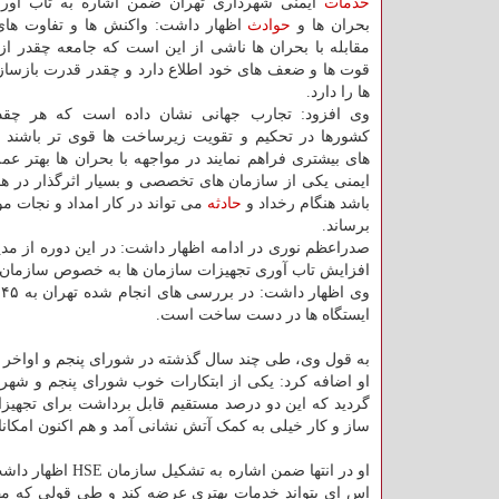
خدمات
ایمنی شهرداری تهران ضمن اشاره به تاب آوری
بحران ها و
حوادث
اظهار داشت: واکنش ها و تفاوت های
مقابله با بحران ها ناشی از این است که جامعه چقدر از
قوت ها و ضعف های خود اطلاع دارد و چقدر قدرت بازساز
ها را دارد.
وی افزود: تجارب جهانی نشان داده است که هر چقد
کشورها در تحکیم و تقویت زیرساخت ها قوی تر باشند
های بیشتری فراهم نمایند در مواجهه با بحران ها بهتر 
ایمنی یکی از سازمان های تخصصی و بسیار اثرگذار در ه
باشد هنگام رخداد و
حادثه
می تواند در کار امداد و نجات م
برساند.
صدراعظم نوری در ادامه اظهار داشت: در این دوره از 
افزایش تاب آوری تجهیزات سازمان ها به خصوص سازمان آت
ایستگاه ها در دست ساخت است.
به قول وی، طی چند سال گذشته در شورای پنجم و اواخر شورای چهارم، ۱۳۰ میلیارد تومان برای آتش نشانی 
او اضافه کرد: یکی از ابتکارات خوب شورای پنجم و شهر
ساز و کار خیلی به کمک آتش نشانی آمد و هم اکنون امکانا
او در انتها ضمن