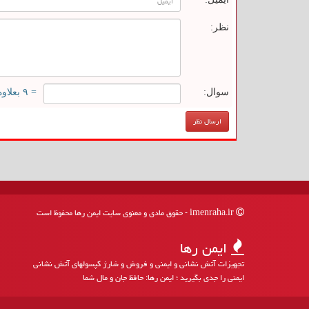
نظر:
سوال:
= ۹ بعلاوه ۲
imenraha.ir - حقوق مادی و معنوی سایت ایمن رها محفوظ است
ایمن رها
تجهیزات آتش نشانی و ایمنی و فروش و شارژ کپسولهای آتش نشانی
ایمنی را جدی بگیرید ؛ ایمن رها: حافظ جان و مال شما