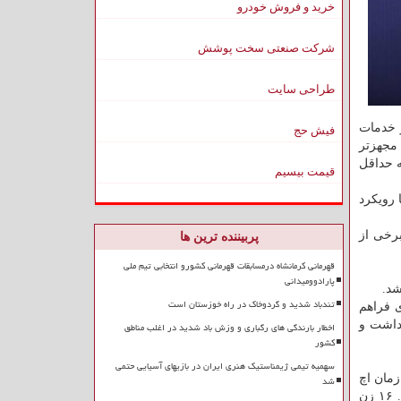
خرید و فروش خودرو
شرکت صنعتی سخت پوشش
طراحی سایت
و خدمات
فیش حج
 مجهزتر
ه حداقل
قیمت بیسیم
رویکرد
اه ساخته شده است و برخی از
پربیننده ترین ها
قهرمانی کرمانشاه درمسابقات قهرمانی کشورو انتخابی تیم ملی
پارادوومیدانی
تندباد شدید و گردوخاک در راه خوزستان است
ی فراهم
ت آتش نشانی باشد نه جاری. در این مدت از اوایل سال ۹۷ این برداشت و
اخطار بارندگی های رگباری و وزش باد شدید در اغلب مناطق
کشور
سهمیه تیمی ژیمناستیک هنری ایران در بازیهای آسیایی حتمی
 سازمان اچ
شد
اس ای بتواند خدمات بهتری عرضه کند و طی قولی که مهدی داوری در آتش نشانی دادند نیروهای زن را در آتش نشانی به کار بگمارند. ۱۶ زن