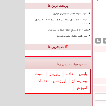
پربحث ترین ها
تکذیب شایعه معافیت سربازان فراری
سقوط یک هواپیمای کوچک در جنوب پرو 13 کشته بر جای
گذاشت
کشف ۱۹۲ تن برنج احتکارشده در بندرعباس
رییس انجمن گلبال منصوب گردید
جدیدترین ها
موضوعات ایمن رها
پلیس
حادثه
رپورتاژ
امنیت
بیمارستان
اورژانس
خدمات
آموزش