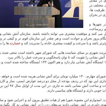
 در مقابل
 مختلف در
 ظرفیت ها،
ی در بحران
ر شهرها و
 و زیرساخت
عمل می کنند و موفقیت بیشتری می توانند داشته باشند. سازمان آتش نشانی 
نگام بروز بحران و حوادث است و هر چقدر این سازمان قوی تر و کیفی تر و
وثرتر باشد و با سرعت و کیفیت بیشتری حادثه را مدیریت کند و
خسارت
ها را ب
مدیریت شهری بر مبنای سیاست هایی که شورای شهر داشته است سعی شده با 
ش نشانی را تقویت کند تا توان پاسخگویی و سرعت عمل را بالاتر ببرد.
وی اظهار داشت: در بررسی های انجام شده تهران به ۱۴۵ ایستگاه آتش نشانی نیاز دارد و هم اکنون ۱۳۳ ایستگ
هزینه شده است و خواهد شد.
داری این بود که در ردیف بودجه از محل دو درصد عوارض ایمنی، ساز و کار
گردید که این دو درصد مستقیم قابل برداشت برای تجهیزات و ساخ
ت خوبی دارند و ایستگاه های مناسبی دارند.
 اشاره به تشکیل سازمان HSE اظهار داشت: امیدوارم این مصوبه شورا هم از هیات تطبیق بیرون آید و اجرایی شود و