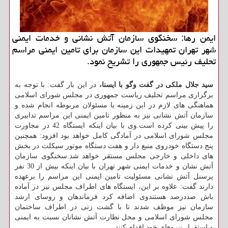
ایمن رها: سخنگوی سازمان آتش نشانی و خدمات ایمنی
شهر تهران تمهیدات این سازمان برای تامین ایمنی مراسم
تحلیف رئیس جمهوری را تشریح نمود.
سید جلال ملكی در گفت وگو با ایسنا،
در این بار گفت: با توجه به
برگزاری مراسم تحلیف ریاست جمهوری در مجلس شورای اسلامی
هماهنگی های لازم در این زمینه با مسئولان مربوطه انجام شده و
سازمان آتش نشانی نیز به منظور تامین ایمنی این مراسم تدابیری
را پیش بینی كرده است.وی با بیان اینكه ایستگاه 42 در مجاورت
مجلس شورای اسلامی در آمادگی كامل خواهد بود افزود: همچنین
پنج دستگاه خودروی منبع دار و هفت دستگاه موتور سیكلت در بخش
های داخلی و خارجی مجلس مستقر خواهد شد.سخنگوی سازمان
آتش نشان و خدمات ایمنی شهر تهران با بیان اینكه بیش از 30 نفر
پرسنل آتش نشانی مسئولیت تامین ایمنی این مراسم را برعهده
دارند گفت: علاوه بر این، ایستگاه های اطراف مجلس نیز در آماده
باش صددرصد هستندوی اضافه كرد فرماندهان و روسای ارشد
سازمان نیز موظف شدند تا با گشت زنی در اطراف ساختمان
مجلس شورای اسلامی و محل نظارت آتش نشانان نسبت به ایمنی
و استقرار نیروهای خود اقدام كنند.