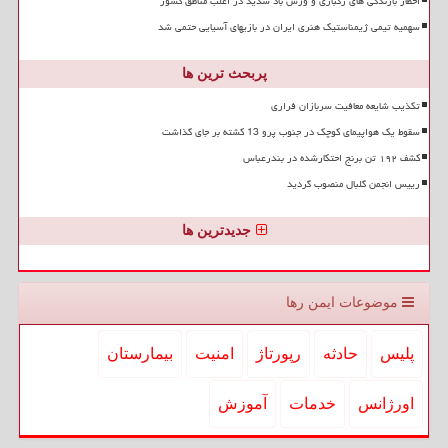
اخطار بارندگی های رگباری و وزش باد شدید در اغلب مناطق کشور
سهمیه تیمی ژیمناستیک هنری ایران در بازیهای آسیایی حتمی شد
پربحث ترین ها
تکذیب شایعه معافیت سربازان فراری
سقوط یک هواپیمای کوچک در جنوب پرو 13 کشته بر جای گذاشت
کشف ۱۹۲ تن برنج احتکارشده در بندرعباس
رییس انجمن گلبال منصوب گردید
جدیدترین ها
موضوعات ایمن رها
پلیس
حادثه
رپورتاژ
امنیت
بیمارستان
اورژانس
خدمات
آموزش