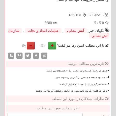
1396/05/13
18:53:31
5680
5
/
5.0
تگهای خبر:
آتش نشانی
,
عملیات امداد و نجات
,
سازمان
آتش نشانی
با این مطلب ایمن رها موافقید؟
(0)
(1)
تازه ترین مطالب مرتبط
حریق در پاساژ پارسیان تهرانپارس بدون مصدوم مهار گشت
منشاء دود منطقه ۲۲ ناشی از آتش زدن ضایعات بود
تصادف مرگبار پراید با درخت در خیابان آل احمد
8 نفر در انفجار کارخانه کاغذسازی در ایالت واشنگتن آمریکا جان باختند
نظرات بینندگان در مورد این مطلب
نظر شما در مورد این مطلب