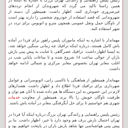
رئیس پلیس راهنمایی و رانندگی تهران بزرگ با اشاره به اینكه در
همین راستا تاكید می گردد كه شهروندان از انجام ترددهای
غیرضروری خودداری كنند، اظهار داشت: همینطور آن دسته از
شهروندانی كه قصد استفاده از خودروی شخصی را دارند بهتر است
از ناوگان حمل ونقل عمومی همچون مترو و اتوبوس برای تردد در
شهر استفاده كنند.
مهماندار با اشاره به اینكه ماموران پلیس راهور برای فردا در آماده
باش كامل هستند، درباره اینكه ترافیك چه زمانی سنگین خواهد شد،
به ایسنا اظهار داشت: ترافیك عصرگاهی با عنایت به پیش بینی بارش
باران از حوالی ساعت 14 شروع شده و تا ساعات پایانی شب در
اغلب معابر تهران بخصوص معابر مركزی و شمالی ادامه خواهد
داشت.
مهماندار همینطور از هماهنگی با تاكسی رانی، اتوبوسرانی و عوامل
شهرداری برای ترافیك فردا اطلاع داد و اظهار داشت: هشدارهای
لازم در این خصوص به این دستگاه ها هم داده شده تا آنان هم توان و
ظرفیت ناوگان خویش را بالا برند. همینطور از معاونت
خدمات
شهری هم خواستیم تا برای حل آبگرفتگی معابر در آماده باش باشند.
رئیس پلیس راهنمایی و رانندگی تهران بزرگ درباره اینكه آیا فردا در
تهران احتمال بارش برف هم وجود دارد یا خیر، اظهار داشت: بنا بر
پیش بینی هواشناسی تنها شاهد بارش باران در پایتخت خواهیم بود و