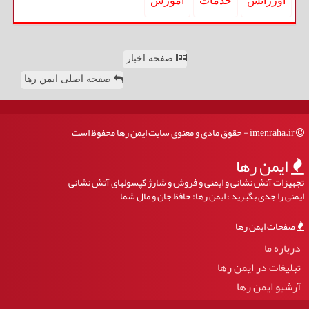
اورژانس
خدمات
آموزش
صفحه اخبار
صفحه اصلی ایمن رها
imenraha.ir - حقوق مادی و معنوی سایت ایمن رها محفوظ است
ایمن رها
تجهیزات آتش نشانی و ایمنی و فروش و شارژ کپسولهای آتش نشانی
ایمنی را جدی بگیرید ؛ ایمن رها: حافظ جان و مال شما
صفحات ایمن رها
درباره ما
تبلیغات در ایمن رها
آرشیو ایمن رها