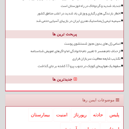
تندباد شدید و گردوخاک در راه خوزستان است
اخطار بارندگی های رگباری و وزش باد شدید در اغلب مناطق کشور
سهمیه تیمی ژیمناستیک هنری ایران در بازیهای آسیایی حتمی شد
پربحث ترین ها
اسامی ژل های بدون مجوز شستشوی پوست
از حذف نام همسر تا تغییر نام خانوادگی اما و اگرهای تعویض شناسنامه
تکذیب شایعه معافیت سربازان فراری
سقوط یک هواپیمای کوچک در جنوب پرو 13 کشته بر جای گذاشت
جدیدترین ها
موضوعات ایمن رها
پلیس
حادثه
رپورتاژ
امنیت
بیمارستان