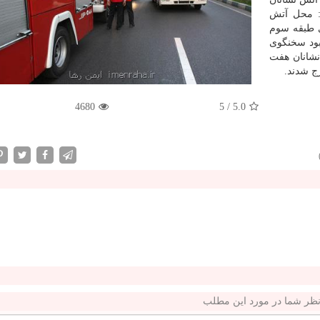
ت: محل آتش
ار طبقه بود كه ساختمان ۷۰ متری طبقه سوم
بود سخنگوی
نشانان هفت
ج شدند.
4680
5
/
5.0
ظر شما در مورد این مطلب