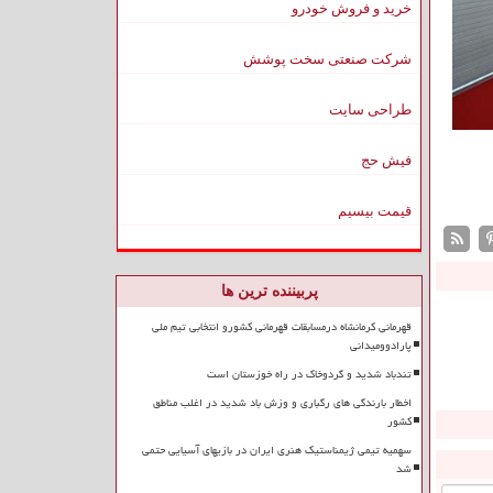
خرید و فروش خودرو
شرکت صنعتی سخت پوشش
طراحی سایت
فیش حج
قیمت بیسیم
پربیننده ترین ها
قهرمانی کرمانشاه درمسابقات قهرمانی کشورو انتخابی تیم ملی
پارادوومیدانی
تندباد شدید و گردوخاک در راه خوزستان است
اخطار بارندگی های رگباری و وزش باد شدید در اغلب مناطق
کشور
سهمیه تیمی ژیمناستیک هنری ایران در بازیهای آسیایی حتمی
شد