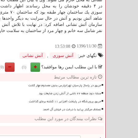
در ۴ دقیقه خودشان را به محل رساندند اظهار داش
سوزی یك ساختمان چه
شاهد آتش بودیم و آتش در حال سرایت به دیگر واحدها 
سازمان آتش نشانی اضافه كرد: در نهایت با تلاش آتش 
نفر شامل سه خانم و چهار مرد از ساختمان به سلامت خار
1396/11/30
13:53:08
تگهای خبر:
آتش سوزی
,
آتش نشانی
با این مطلب ایمن رها موافقید؟
(0)
(1)
تازه ترین مطالب مرتبط
حریق در پاساژ پارسیان تهرانپارس بدون مصدوم مهار گشت
منشاء دود منطقه ۲۲ ناشی از آتش زدن ضایعات بود
حریق پرورشگاه در پایتخت الجزایر ۱۱ کشته برجای گذاشت
تصادف مرگبار پراید با درخت در خیابان آل احمد
نظرات بینندگان در مورد این مطلب
ن