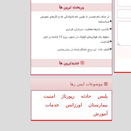
پربحث ترین ها
از حذف نام همسر تا تغییر نام خانوادگی اما و اگرهای تعویض
شناسنامه
تکذیب شایعه معافیت سربازان فراری
سقوط یک هواپیمای کوچک در جنوب پرو 13 کشته بر جای
گذاشت
کشف ۱۹۲ تن برنج احتکارشده در بندرعباس
جدیدترین ها
موضوعات ایمن رها
پلیس
حادثه
رپورتاژ
امنیت
بیمارستان
اورژانس
خدمات
آموزش