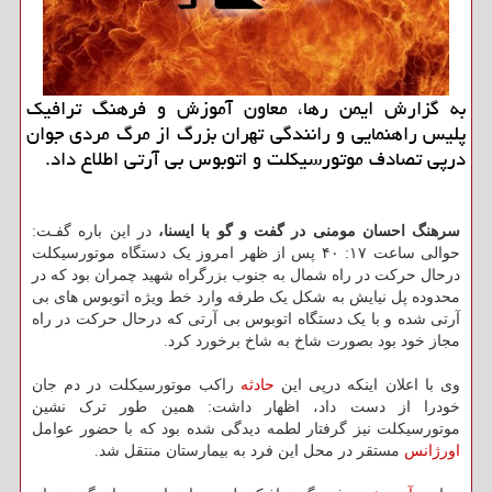
به گزارش ایمن رها، معاون آموزش و فرهنگ ترافیک
پلیس راهنمایی و رانندگی تهران بزرگ از مرگ مردی جوان
درپی تصادف موتورسیکلت و اتوبوس بی آرتی اطلاع داد.
سرهنگ احسان مومنی در گفت و گو با ایسنا،
در این باره گفـت:
حوالی ساعت ۱۷: ۴۰ پس از ظهر امروز یک دستگاه موتورسیکلت
درحال حرکت در راه شمال به جنوب بزرگراه شهید چمران بود که در
محدوده پل نیایش به شکل یک طرفه وارد خط ویژه اتوبوس های بی
آرتی شده و با یک دستگاه اتوبوس بی آرتی که درحال حرکت در راه
مجاز خود بود بصورت شاخ به شاخ برخورد کرد.
وی با اعلان اینکه درپی این
حادثه
راکب موتورسیکلت در دم جان
خودرا از دست داد، اظهار داشت: همین طور ترک نشین
موتورسیکلت نیز گرفتار لطمه دیدگی شده بود که با حضور عوامل
اورژانس
مستقر در محل این فرد به بیمارستان منتقل شد.