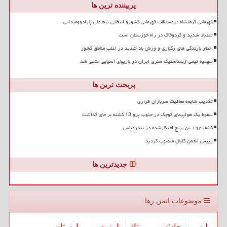
پربیننده ترین ها
قهرمانی کرمانشاه درمسابقات قهرمانی کشورو انتخابی تیم ملی پارادوومیدانی
تندباد شدید و گردوخاک در راه خوزستان است
اخطار بارندگی های رگباری و وزش باد شدید در اغلب مناطق کشور
سهمیه تیمی ژیمناستیک هنری ایران در بازیهای آسیایی حتمی شد
پربحث ترین ها
تکذیب شایعه معافیت سربازان فراری
سقوط یک هواپیمای کوچک در جنوب پرو 13 کشته بر جای گذاشت
کشف ۱۹۲ تن برنج احتکارشده در بندرعباس
رییس انجمن گلبال منصوب گردید
جدیدترین ها
موضوعات ایمن رها
پلیس
حادثه
رپورتاژ
امنیت
بیمارستان