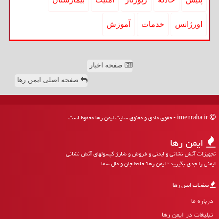
اورژانس
خدمات
آموزش
صفحه اخبار
صفحه اصلی ایمن رها
imenraha.ir - حقوق مادی و معنوی سایت ایمن رها محفوظ است
ایمن رها
تجهیزات آتش نشانی و ایمنی و فروش و شارژ کپسولهای آتش نشانی
ایمنی را جدی بگیرید ؛ ایمن رها: حافظ جان و مال شما
صفحات ایمن رها
درباره ما
تبلیغات در ایمن رها