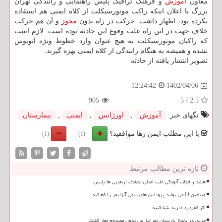
معاون
آموزش
و فرهنگ ترافیک پلیس راهنمایی و رانندگی تهران
بزرگ با اعلان اینکه راکب موتورسیکلت از کلاه ایمنی هم استفاده
نکرده بود، اظهار داشت: حرکت در راه بدون
مجوز
و آن هم حرکت
خلاف جهت در این راه علت وقوع این حادثه بوده است. لازم است
که راکبان موتورسیکلت به هیچ عنوان وارد خطوط ویژه اتوبوس
نشده و همیشه به هنگام رانندگی از کلاه ایمنی بهره گیرند.
تصویر انتشار یافته از حادثه
1402/04/06
12:24:42
905
5
/
2.5
تگهای خبر:
آموزش
,
اورژانس
,
ایمنی
,
بیمارستان
با این مطلب ایمن رها موافقید؟
(1)
(1)
تازه ترین مطالب مرتبط
هشدار خواب آلودگی علت اصلی تصادف اربعینی ها پلیس
ویتامین D می تواند پروتئین های سمی آلزایمر را کم کند
اگر کمردرد دارید شنا کنید
حریق در پاساژ پارسیان تهرانپارس بدون مصدوم مهار گشت