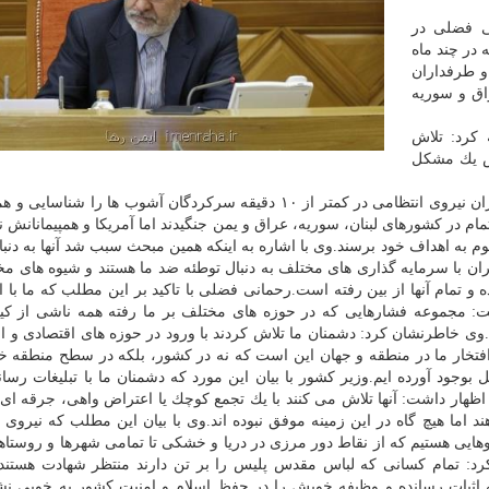
ی فضلی در
 در چند ماه
و طرفداران
اق و سوریه
 كرد: تلاش
رش یك مشكل
وزیر كشور با تقدیر از نیروی انتظامی اظهار داشت: مأموران نیروی انتظامی در كمتر از ۱۰ دقیقه سركردگان آشوب ها را 
كردند.وزیر كشور ادامه داد: دشمنان ما ۶ سال تمام در كشورهای لبنان، سوریه، عراق و یمن جنگیدند اما آمریكا و همپیمانان
ه اهداف خود برسند.وی با اشاره به اینكه همین مبحث سبب شد آنها به دنبال
ان با سرمایه گذاری های مختلف به دنبال توطئه ضد ما هستند و شیوه های مخ
ه و تمام آنها از بین رفته است.رحمانی فضلی با تاكید بر این مطلب كه ما با ا
داشت: مجموعه فشارهایی كه در حوزه های مختلف بر ما رفته همه ناشی از كی
.وی خاطرنشان كرد: دشمنان ما تلاش كردند با ورود در حوزه های اقتصادی و ام
م. افتخار ما در منطقه و جهان این است كه نه در كشور، بلكه در سطح منطقه 
وجود آورده ایم.وزیر كشور با بیان این مورد كه دشمنان ما با تبلیغات رسان
، اظهار داشت: آنها تلاش می كنند با یك تجمع كوچك یا اعتراض واهی، جرقه ای 
هند اما هیچ گاه در این زمینه موفق نبوده اند.وی با بیان این مطلب كه نیروی 
روهایی هستیم كه از نقاط دور مرزی در دریا و خشكی تا تمامی شهرها و روستاه
د: تمام كسانی كه لباس مقدس پلیس را بر تن دارند منتظر شهادت هستند،
 اثبات رسانده و وظیفه خویش را در حفظ اسلام و امنیت كشور به خوبی نشا