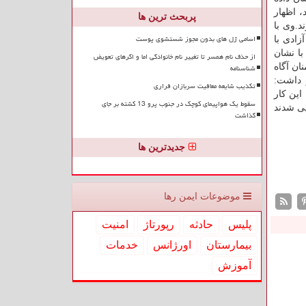
 اظهار
پربحث ترین ها
د.وی با
اسامی ژل های بدون مجوز شستشوی پوست
زادی با
ا نشان
از حذف نام همسر تا تغییر نام خانوادگی اما و اگرهای تعویض
ان آگاه
شناسنامه
 داشت:
تکذیب شایعه معافیت سربازان فراری
این كار
سقوط یک هواپیمای کوچک در جنوب پرو 13 کشته بر جای
یی شدند
گذاشت
جدیدترین ها
موضوعات ایمن رها
پلیس
حادثه
رپورتاژ
امنیت
بیمارستان
اورژانس
خدمات
آموزش