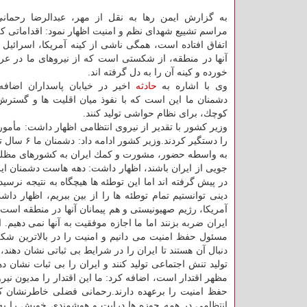
به گزارش ایمن رها به نقل از مهر، عبدالرضا رحمان
مراسم تشییع شهدای نظم و امنیت اظهار نمود: اقداماتی كه
اتفاق افتاده است، همگی ناشی از كینه آمریكا، اسرائیل 
آنها در منطقه، از شكستی است كه از نیروهای ما در عر
خورده و كینه آن را به دل گرفته اند.
وی با اشاره به
حادثه
اخیر در خیابان پاسداران اضافه
دشمنان ما این است كه با نفوذ میان اقلیت ها و گست
كوچك، برای نظام حواشی تولید كنند.
را دستگیر 
به واسطه حضور، مشورت و كمك ایران به كشورهای مظلوم ب
جویی از ایران باشند، اظهار داشت: دهه هاست دشمنان ایر
در پیش گرفته اند اما این توطئه ها هیچگاه به نتیجه نرسید
دینی توانستیم تمام توطئه ها را از بین ببریم، اظهار 
آمریكا، رژیم صهیونیستی و هم پیمانان آنها در منطقه است
ایران ضربه بزنند اما ما اجازه موفقیت به آنها نمی دهی
مسئول حفظ امنیت می دانیم و امنیت را در بالاترین شكل ب
دنبال آن هستند تا ایران را در شرایط بی ثباتی نشان دهند
تولید تنش اجتماعی تولید كنند و ایران را بی ثبات نشان د
مظهر اقتدار است، اضافه كرد: ما این اقتدار را مدیون نی
حفظ امنیت را برعهده دارند.رحمانی فضلی خاطرنشان كر
انتظامی در همه حوزه ها درایت و هوشمندی خویش را به