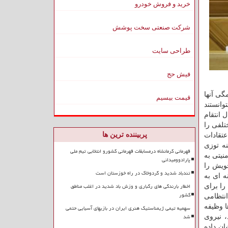
خرید و فروش خودرو
شرکت صنعتی سخت پوشش
طراحی سایت
فیش حج
شناسایی و همگی آنها
قیمت بیسیم
ش نتوانستند
 انتقام
تلفی را
پربیننده ترین ها
عتقادات
نه توزی
قهرمانی کرمانشاه درمسابقات قهرمانی کشورو انتخابی تیم ملی
نیتی به
پارادوومیدانی
خویش را
تندباد شدید و گردوخاک در راه خوزستان است
ه ای به
اخطار بارندگی های رگباری و وزش باد شدید در اغلب مناطق
را برای
کشور
انتظامی
ا وظیفه
سهمیه تیمی ژیمناستیک هنری ایران در بازیهای آسیایی حتمی
شد
 نیروی
ن داده