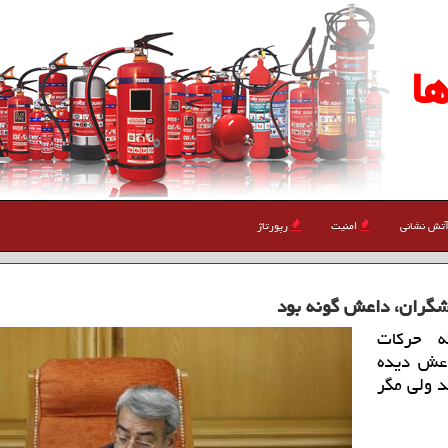
ا
تش نشانی
امنیت
رپورتاژ
شگران، داعش گونه بود
ه حركات
اعش دیده
د ولی مگر