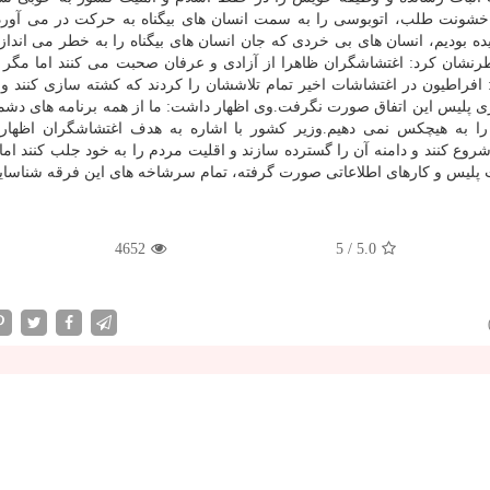
 خشونت طلب، اتوبوسی را به سمت انسان های بیگناه به حركت در می آورد،
 بودیم، انسان های بی خردی كه جان انسان های بیگناه را به خطر می اندازن
طرنشان كرد: اغتشاشگران ظاهرا از آزادی و عرفان صحبت می كنند اما مگر آ
راطیون در اغتشاشات اخیر تمام تلاششان را كردند كه كشته سازی كنند و ب
اری پلیس این اتفاق صورت نگرفت.وی اظهار داشت: ما از همه برنامه های دشمن
را به هیچكس نمی دهیم.وزیر كشور با اشاره به هدف اغتشاشگران اظهار
ع كنند و دامنه آن را گسترده سازند و اقلیت مردم را به خود جلب كنند اما 
رایت پلیس و كارهای اطلاعاتی صورت گرفته، تمام سرشاخه های این فرقه شناسا
4652
5
/
5.0