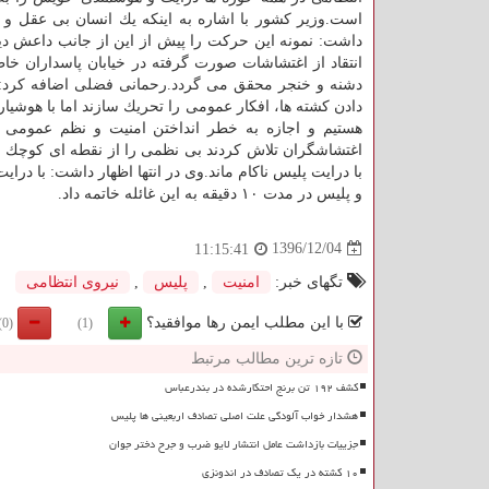
است.وزیر كشور با اشاره به اینكه یك انسان بی عقل و
داشت: نمونه این حركت را پیش از این از جانب داعش دیده
انتقاد از اغتشاشات صورت گرفته در خیابان پاسداران خا
دشنه و خنجر محقق می گردد.رحمانی فضلی اضافه كرد: اف
دادن كشته ها، افكار عمومی را تحریك سازند اما با هوشی
هستیم و اجازه به خطر انداختن امنیت و نظم عمومی 
اغتشاشگران تلاش كردند بی نظمی را از نقطه ای كوچك شرو
با درایت پلیس ناكام ماند.وی در انتها اظهار داشت: با د
و پلیس در مدت ۱۰ دقیقه به این غائله خاتمه داد.
1396/12/04
11:15:41
تگهای خبر:
امنیت
,
پلیس
,
نیروی انتظامی
با این مطلب ایمن رها موافقید؟
(0)
(1)
تازه ترین مطالب مرتبط
کشف ۱۹۲ تن برنج احتکارشده در بندرعباس
هشدار خواب آلودگی علت اصلی تصادف اربعینی ها پلیس
جزییات بازداشت عامل انتشار لایو ضرب و جرح دختر جوان
۱۰ کشته در یک تصادف در اندونزی