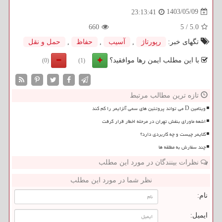
1403/05/09
23:13:41
660
5
/
5.0
تگهای خبر:
رپورتاژ
,
آسیب
,
حفاظ
,
حمل و نقل
با این مطلب ایمن رها موافقید؟
(0)
(1)
تازه ترین مطالب مرتبط
ویتامین D می تواند پروتئین های سمی آلزایمر را کم کند
اشعه ماورای بنفش تهران در مرحله اخطار قرار گرفت
کلایمر چیست و چه کاربردی دارد؟
چند سفارش به مطلقه ها
نظرات بینندگان در مورد این مطلب
نظر شما در مورد این مطلب
نام:
ایمیل: