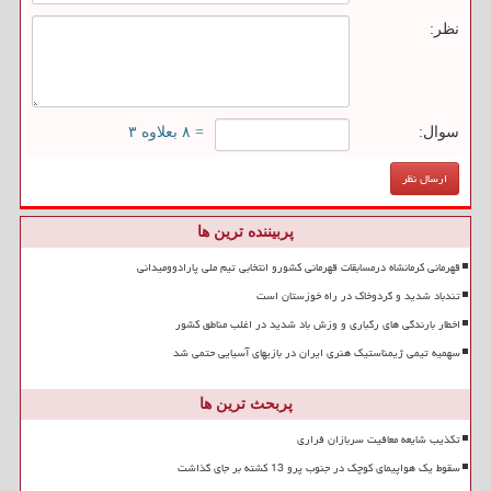
نظر:
سوال:
= ۸ بعلاوه ۳
پربیننده ترین ها
قهرمانی کرمانشاه درمسابقات قهرمانی کشورو انتخابی تیم ملی پارادوومیدانی
تندباد شدید و گردوخاک در راه خوزستان است
اخطار بارندگی های رگباری و وزش باد شدید در اغلب مناطق کشور
سهمیه تیمی ژیمناستیک هنری ایران در بازیهای آسیایی حتمی شد
پربحث ترین ها
تکذیب شایعه معافیت سربازان فراری
سقوط یک هواپیمای کوچک در جنوب پرو 13 کشته بر جای گذاشت