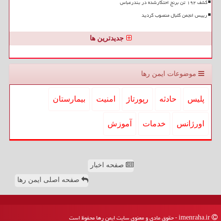
کشف ۱۹۲ تن برنج احتکارشده در بندرعباس
رییس انجمن گلبال منصوب گردید
جدیدترین ها
موضوعات ایمن رها
پلیس
حادثه
رپورتاژ
امنیت
بیمارستان
اورژانس
خدمات
آموزش
صفحه اخبار
صفحه اصلی ایمن رها
imenraha.ir - حقوق مادی و معنوی سایت ایمن رها محفوظ است