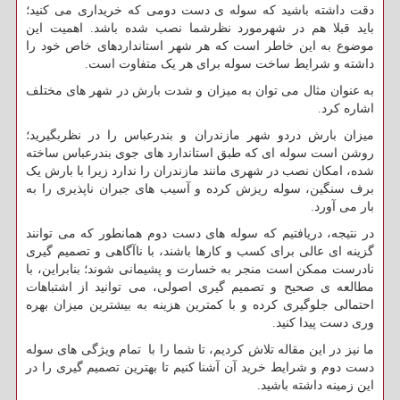
دقت داشته باشید که سوله ی دست دومی که خریداری می کنید؛
باید قبلا هم در شهرمورد نظرشما نصب شده باشد. اهمیت این
موضوع به این خاطر است که هر شهر استانداردهای خاص خود را
داشته و شرایط ساخت سوله برای هر یک متفاوت است.
به عنوان مثال می توان به میزان و شدت بارش در شهر های مختلف
اشاره کرد.
میزان بارش دردو شهر مازندران و بندرعباس را در نظربگیرید؛
روشن است سوله ای که طبق استاندارد های جوی بندرعباس ساخته
شده، امکان نصب در شهری مانند مازندران را ندارد زیرا با بارش یک
برف سنگین، سوله ریزش کرده و آسیب های جبران ناپذیری را به
بار می آورد.
در نتیجه، دریافتیم که سوله های دست دوم همانطور که می توانند
گزینه ای عالی برای کسب و کارها باشند، با ناآگاهی و تصمیم گیری
نادرست ممکن است منجر به خسارت و پشیمانی شوند؛ بنابراین، با
مطالعه ی صحیح و تصمیم گیری اصولی، می توانید از اشتباهات
احتمالی جلوگیری کرده و با کمترین هزینه به بیشترین میزان بهره
وری دست پیدا کنید.
ما نیز در این مقاله تلاش کردیم، تا شما را با تمام ویژگی های سوله
دست دوم و شرایط خرید آن آشنا کنیم تا بهترین تصمیم گیری را در
این زمینه داشته باشید.