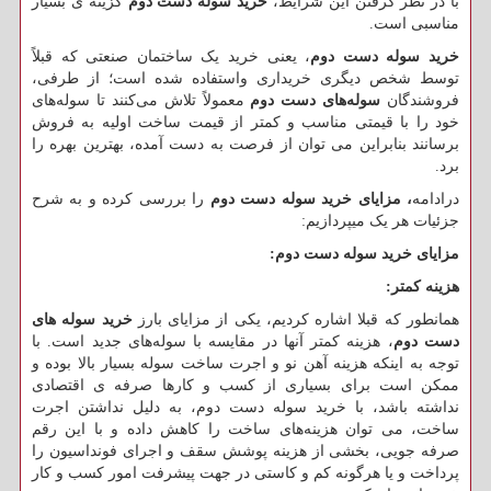
با در نظر گرفتن این شرایط،
خرید سوله دست دوم
گزینه ی بسیار
مناسبی است.
خرید سوله دست دوم
، یعنی خرید یک ساختمان صنعتی که قبلاً
توسط شخص دیگری خریداری واستفاده شده است؛ از طرفی،
فروشندگان
سوله‌های دست دوم
معمولاً تلاش می‌کنند تا سوله‌های
خود را با قیمتی مناسب و کمتر از قیمت ساخت اولیه به فروش
برسانند بنابراین می توان از فرصت به دست آمده، بهترین بهره را
برد.
درادامه
، مزایای خرید سوله دست دوم
را بررسی کرده و به شرح
جزئیات هر یک میپردازیم:
مزایای خرید سوله دست دوم
:
هزینه کمتر
:
همانطور که قبلا اشاره کردیم، یکی از مزایای بارز
خرید سوله های
دست دوم
، هزینه کمتر آنها در مقایسه با سوله‌های جدید است. با
توجه به اینکه هزینه آهن نو و اجرت ساخت سوله بسیار بالا بوده و
ممکن است برای بسیاری از کسب و کارها صرفه ی اقتصادی
نداشته باشد، با خرید سوله دست دوم، به دلیل نداشتن اجرت
ساخت، می توان هزینه‌های ساخت را کاهش داده و با این رقم
صرفه جویی، بخشی از هزینه پوشش سقف و اجرای فونداسیون را
پرداخت و یا هرگونه کم و کاستی در جهت پیشرفت امور کسب و کار