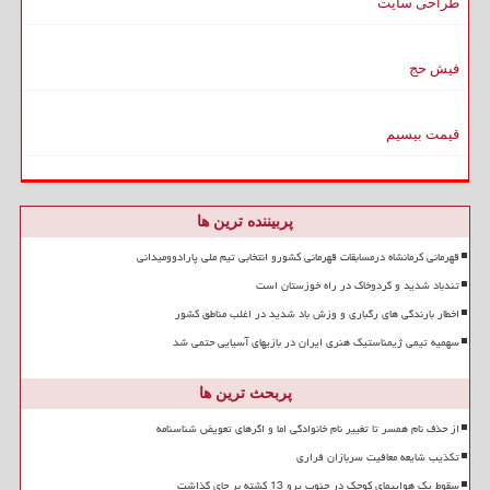
طراحی سایت
فیش حج
قیمت بیسیم
پربیننده ترین ها
قهرمانی کرمانشاه درمسابقات قهرمانی کشورو انتخابی تیم ملی پارادوومیدانی
تندباد شدید و گردوخاک در راه خوزستان است
اخطار بارندگی های رگباری و وزش باد شدید در اغلب مناطق کشور
سهمیه تیمی ژیمناستیک هنری ایران در بازیهای آسیایی حتمی شد
پربحث ترین ها
از حذف نام همسر تا تغییر نام خانوادگی اما و اگرهای تعویض شناسنامه
تکذیب شایعه معافیت سربازان فراری
سقوط یک هواپیمای کوچک در جنوب پرو 13 کشته بر جای گذاشت