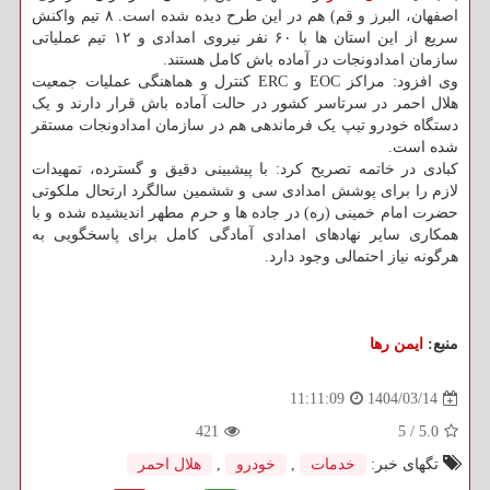
اصفهان، البرز و قم) هم در این طرح دیده شده است. ۸ تیم واکنش
سریع از این استان ها با ۶۰ نفر نیروی امدادی و ۱۲ تیم عملیاتی
سازمان امدادونجات در آماده باش کامل هستند.
وی افزود: مراکز EOC و ERC کنترل و هماهنگی عملیات جمعیت
هلال احمر در سرتاسر کشور در حالت آماده باش قرار دارند و یک
دستگاه خودرو تیپ یک فرماندهی هم در سازمان امدادونجات مستقر
شده است.
کبادی در خاتمه تصریح کرد: با پیشبینی دقیق و گسترده، تمهیدات
لازم را برای پوشش امدادی سی و ششمین سالگرد ارتحال ملکوتی
حضرت امام خمینی (ره) در جاده ها و حرم مطهر اندیشیده شده و با
همکاری سایر نهادهای امدادی آمادگی کامل برای پاسخگویی به
هرگونه نیاز احتمالی وجود دارد.
منبع:
ایمن رها
1404/03/14
11:11:09
421
5
/
5.0
تگهای خبر:
خدمات
,
خودرو
,
هلال احمر