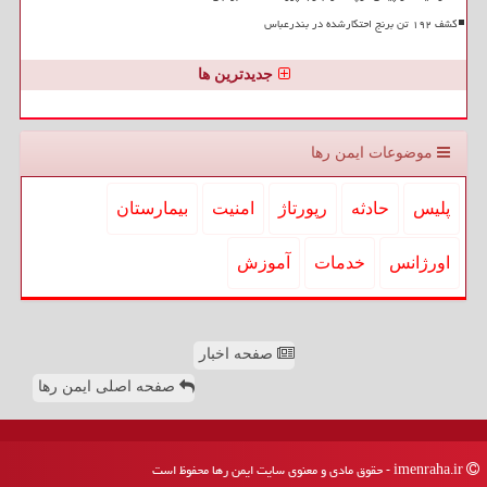
کشف ۱۹۲ تن برنج احتکارشده در بندرعباس
جدیدترین ها
موضوعات ایمن رها
پلیس
حادثه
رپورتاژ
امنیت
بیمارستان
اورژانس
خدمات
آموزش
صفحه اخبار
صفحه اصلی ایمن رها
imenraha.ir - حقوق مادی و معنوی سایت ایمن رها محفوظ است