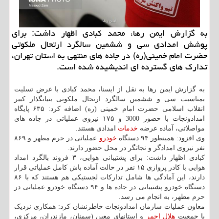
به گزارش ایمن رها، محمد کبادی اظهار داشت: برای
پوشش امدادی سی و ششمین سالگرد ارتحال ملکوتی
حضرت امام خمینی(ره) در جاده های منتهی به استان تهران،
تدارک های گسترده ای اندیشیده شده است.
به گزارش ایمن رها به نقل از ایسنا، محمد کبادی با عرض تسلیت
بمناسبت سی و ششمین سالگرد ارتحال ملکوتی بنیانگذار کبیر
انقلاب اسلامی حضرت امام خمینی (ره) اضافه کرد: ۶۳۵ پایگاه
امدادونجات با حضور 3000 و ۱۷۵ نیروی عملیاتی در جاده های
مواصلاتی، آماده عرضه
خدمات
امدادی هستند.
وی افزود: همینطور ۹۴ دستگاه
خودرو
عملیاتی در حرم مطهر و ۸۶۹
نفر نیروی امدادگر و نجاتگر در محل حضور دارند.
کبادی اظهار داشت: برای پشتیبانی هوایی، ۳ فروند بالگرد امداد
هوایی با کادر پروازی ۱۵ نفر در حالت آماده باش کامل عملیاتی قرار
دارند، این آمادگی ها شامل تدارکات لجستیکی هم هستند که با ۸۶
دستگاه خودرو پشتیبانی در جاده ها و ۹۴ دستگاه خودرو عملیاتی در
حرم مطهر، به انجام می رسد.
معاون عملیات سازمان امدادونجات خاطرنشان کرد: همکاری نزدیک
با جمعیت
هلال احمر
و استانهای معین (سمنان، مازندران، مرکزی،