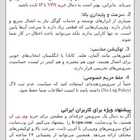
می‌یابد. بنابراین، بهتر است به دنبال
خرید
VPN
با
IP
ثابت
باشید.
2. سرعت و پایداری بالا:
بسیاری از ابزارهای توسعه و خدمات گوگل نیاز به اتصال سریع و
پایدار دارند. وی‌پی‌ان‌هایی که قطعی زیاد دارند یا سرعت آن‌ها پایین
است، نه تنها کارایی ندارند بلکه می‌توانند باعث اختلال در کار شما
شوند.
3. لوکیشن مناسب:
کشورهایی مانند آلمان، هلند، کانادا یا انگلستان انتخاب‌های خوبی
برای اتصال هستند، چون هم معتبرند و هم کمتر در لیست حساسیت
سرویس‌های تحریمی قرار دارند.
4. حفظ حریم خصوصی:
حتماً از سرویس‌دهنده‌ای استفاده کنید که سیاست عدم ثبت لاگ
(
No-Log Policy
) داشته باشد تا امنیت اطلاعات شما حفظ شود.
پیشنهاد ویژه برای کاربران ایرانی
اگر به دنبال یک سرویس حرفه‌ای و مطمئن برای
خرید وی پی ان
هستید، ما وب‌سایت
h-vpn.com
را پیشنهاد می‌کنیم. این وب‌سایت
انواع سرویس‌های وی‌پی‌ان با آی‌پی ثابت، سرعت بالا و لوکیشن‌های
مختلف ارائه می‌دهد. همچنین می‌توانید از پشتیبانی ۲۴ ساعته آن