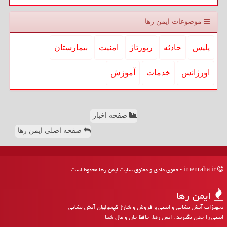
موضوعات ایمن رها
پلیس
حادثه
رپورتاژ
امنیت
بیمارستان
اورژانس
خدمات
آموزش
صفحه اخبار
صفحه اصلی ایمن رها
imenraha.ir - حقوق مادی و معنوی سایت ایمن رها محفوظ است
ایمن رها
تجهیزات آتش نشانی و ایمنی و فروش و شارژ کپسولهای آتش نشانی
ایمنی را جدی بگیرید ؛ ایمن رها: حافظ جان و مال شما