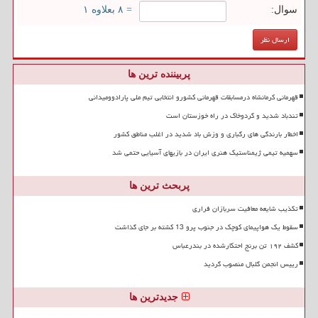
سوال:
= ۸ بعلاوه ۱
پربیننده ترین ها
قهرمانی کرمانشاه درمسابقات قهرمانی کشورو انتخابی تیم ملی پارادوومیدانی
تندباد شدید و گردوخاک در راه خوزستان است
اخطار بارندگی های رگباری و وزش باد شدید در اغلب مناطق کشور
سهمیه تیمی ژیمناستیک هنری ایران در بازیهای آسیایی حتمی شد
پربحث ترین ها
تکذیب شایعه معافیت سربازان فراری
سقوط یک هواپیمای کوچک در جنوب پرو 13 کشته بر جای گذاشت
کشف ۱۹۲ تن برنج احتکارشده در بندرعباس
رییس انجمن گلبال منصوب گردید
جدیدترین ها