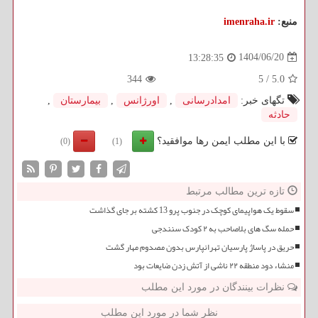
منبع:
imenraha.ir
1404/06/20
13:28:35
344
5
/
5.0
تگهای خبر:
امدادرسانی
,
اورژانس
,
بیمارستان
,
حادثه
با این مطلب ایمن رها موافقید؟
(0)
(1)
تازه ترین مطالب مرتبط
سقوط یک هواپیمای کوچک در جنوب پرو 13 کشته بر جای گذاشت
حمله سگ های بلاصاحب به ۲ کودک سنندجی
حریق در پاساژ پارسیان تهرانپارس بدون مصدوم مهار گشت
منشاء دود منطقه ۲۲ ناشی از آتش زدن ضایعات بود
نظرات بینندگان در مورد این مطلب
نظر شما در مورد این مطلب