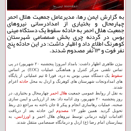
به گزارش ایمن رها، مدیرعامل جمعیت هلال احمر
چهارمحال و بختیاری از امدادرسانی نیروهای
جمعیت هلال احمر به حادثه سقوط یک دستگاه مینی
بوس در گردنه چری بخش صمصامی شهرستان
کوهرنگ اطلاع داد و اظهار داشت: در این حادثه پنج
نفر فوت و ۱۳ نفر مصدوم شدند.
بیژن طاهری اظهار داشت: بامداد امروز( پنجشنبه ۲۰ شهریور) در پی
تماس تلفنی مرکز کنترل و هماهنگی عملیات (EOC) بر اساس
سقوط
یک دستگاه مینی بوس به دره، فورا ۵ تیم عملیاتی از پایگاه
های امدادونجات شهرستان های کوهرنگ و اردل به محل
حادثه
اعزام
شدند.
به نقل از روابط عمومی جمعیت
هلال احمر
چهارمحال و بختیاری، در
روز پنجشنبه ۲۰ شهریور، وی ادامه داد: بعد از ارزیابی و ایمن سازی
صحنه، عملیات رهاسازی انجام و پیکر ۵ جان باخته به مراجع ذی ربط
تحویل گردید. همین طور ۱۳
مصدوم
این حادثه بعد از دریافت
اقدامات اولیه درمانی توسط نیروهای هلال احمر و
اورژانس
، به
بیمارستان امام رضا (ع) اردل و درمانگاه صمصامی منتقل شدند.