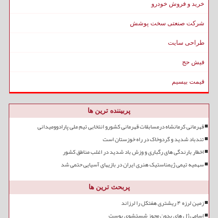
خرید و فروش خودرو
شرکت صنعتی سخت پوشش
طراحی سایت
فیش حج
قیمت بیسیم
پربیننده ترین ها
قهرمانی کرمانشاه درمسابقات قهرمانی کشورو انتخابی تیم ملی پارادوومیدانی
تندباد شدید و گردوخاک در راه خوزستان است
اخطار بارندگی های رگباری و وزش باد شدید در اغلب مناطق کشور
سهمیه تیمی ژیمناستیک هنری ایران در بازیهای آسیایی حتمی شد
پربحث ترین ها
زمین لرزه ۴ ریشتری هفتکل را لرزاند
اسامی ژل های بدون مجوز شستشوی پوست