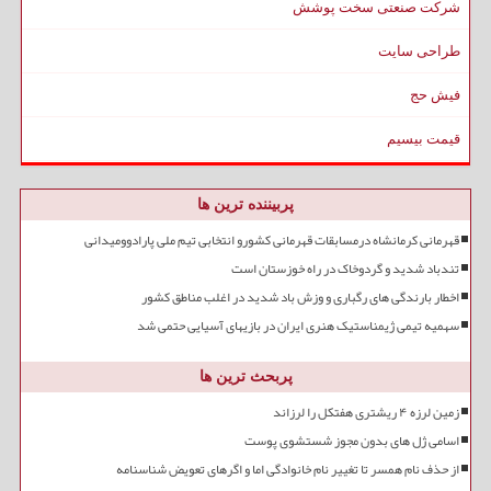
شرکت صنعتی سخت پوشش
طراحی سایت
فیش حج
قیمت بیسیم
پربیننده ترین ها
قهرمانی کرمانشاه درمسابقات قهرمانی کشورو انتخابی تیم ملی پارادوومیدانی
تندباد شدید و گردوخاک در راه خوزستان است
اخطار بارندگی های رگباری و وزش باد شدید در اغلب مناطق کشور
سهمیه تیمی ژیمناستیک هنری ایران در بازیهای آسیایی حتمی شد
پربحث ترین ها
زمین لرزه ۴ ریشتری هفتکل را لرزاند
اسامی ژل های بدون مجوز شستشوی پوست
از حذف نام همسر تا تغییر نام خانوادگی اما و اگرهای تعویض شناسنامه