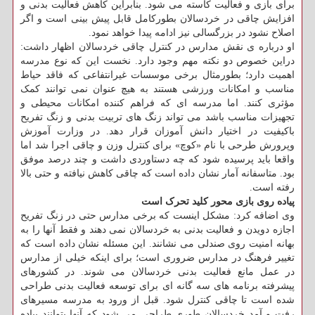
برای بازی و فعالیت کاسته می شود. بنابراین کاهش فعالیت بدنی و
افزایش چاقی در خردسالان بطورکامل قابل پیش بینی است و اگر
اصلاح نشود در بزرگسالی نیز ادامه پیدا خواهد نمود.
او درباره ی نقش مدارس در کنترل چاقی خردسالان اظهار داشت:
دراین خصوص دو نکته مهم وجود دارد. نخست این که نوع مدرسه
اهمیت دارد؛ بطورمثال برخی موسسات غیرانتفاعی که فاقد حیاط
مناسب و امکانات ورزشی هستند به هیچ عنوان نمی توانند کمک
مؤثری کنند. اما مدرسه ای که فراهم کننده امکانات محیطی و
تجهیزات مناسب باشد می تواند زنگ های تربیت بدنی و زنگ تفریح
باکیفیت در اختیار دانش آموزان قرار دهد. در وزارت آموزش
وپرورش طرحی با نام «کوچ» برای کنترل وزن و چاقی اجرا شد اما
واقعا باید پرسیده شود که چه دستاوردی داشت و چند درصد موفق
بود. متاسفانه آمار نشان داده است که چاقی کاهش نیافته و حتی بالا
رفته است.
پیاده روی بازی محور کلید تحرک است
وی اضافه کرد: مشکل اینست که برخی مدارس حتی در زنگ تفریح
اجازه دویدن و فعالیت بدنی به خردسالان نمی دهند و فقط آنها را به
بهانه امنیت روی صندلی می نشانند. این مسئله نشان داده است که
تغییر فرهنگ در مدارس ضروری است؛ برای اینکه خیلی از مدارس
در عمل مانع فعالیت بدنی خردسالان می شوند. در کشورهای
پیشرفته برنامه های سه گانه ای برای توسعه فعالیت بدنی طراحی
شده است تا چاقی کنترل شود. قبل از ورود به مدرسه مسیرهای
رفت و آمد خردسالان طوری طراحی می شود که آنها بتوانند پیاده