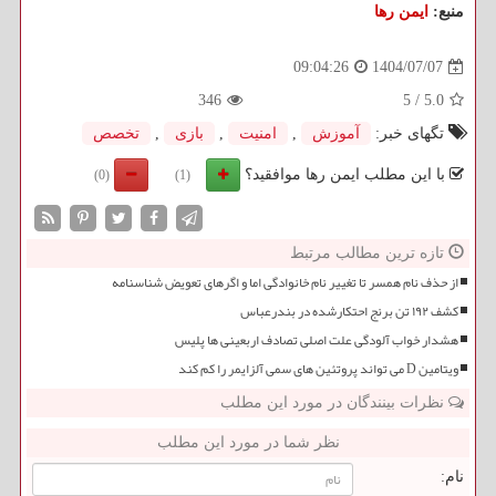
منبع:
ایمن رها
1404/07/07
09:04:26
346
5
/
5.0
تگهای خبر:
آموزش
,
امنیت
,
بازی
,
تخصص
با این مطلب ایمن رها موافقید؟
(0)
(1)
تازه ترین مطالب مرتبط
از حذف نام همسر تا تغییر نام خانوادگی اما و اگرهای تعویض شناسنامه
کشف ۱۹۲ تن برنج احتکارشده در بندرعباس
هشدار خواب آلودگی علت اصلی تصادف اربعینی ها پلیس
ویتامین D می تواند پروتئین های سمی آلزایمر را کم کند
نظرات بینندگان در مورد این مطلب
نظر شما در مورد این مطلب
نام: