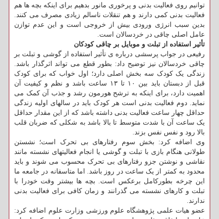
توانیم روی فعالیت بدنی و پرخوری مانور بدهیم برای اینکه بچه ها هم
فعالیت بدنی کمی دارند و هم تنقلات ناسالم زیادی مصرف می کنند.
بدین سبب انرژی ورودی بیش از خروجی است و این عدم توازن
عامل اصلی چاقی در خردسالان است.
تأثیر استفاده از تبلت و موبایل بر چاقی کودکان
رفیعی در جواب پرسشی درباره ی تأثیر استفاده از گوشی و تبلت بر
چاقی خردسالان نیز توضیح داد: بطور قطع می تواند اثرگذار باشد.
زندگی یک کودک سه بخش اصلی دارد؛ اول خواب که برای کودک
قبل از دبستان باید بین ۱۰ تا ۱۳ ساعت باشد و نظم و کیفیت آن
اهمیت دارد، برای اینکه به ترشح هورمون رشد و جذب آن کمک می
نماید. دوم فعالیت بدنی است هر کودک باید در سالهای اولیه زندگی
حداقل چهار ساعت فعالیت بدنی داشته باشد که از این مقدار حداقل
یک ساعت آن با شدت متوسط تا بالا باشد به شکلی که ضربان قلب
بالا رود و نفس نفس بزند.
وی اضافه کرد: بخش سوم رفتارهای بی تحرک است؛ نشستن
طولانی هنگام بازی با تبلت و گوشی یا انجام فعالیتهای نشسته مانند
نقاشی و نوشتن جزو رفتارهای بی تحرک محسوب می شوند و باید
محدود به کمتر از یک ساعت در روز باشد. اما متاسفانه در جامعه ما
این چرخه بطورکامل برعکس است. بچه ها بیشتر وقت خودرا با
تبلت و کارهای نشسته می گذرانند و زمان کافی برای فعالیت بدنی
ندارند.
عضو هیات علمی پژوهشگاه علوم ورزشی وزارت علوم اضافه کرد: