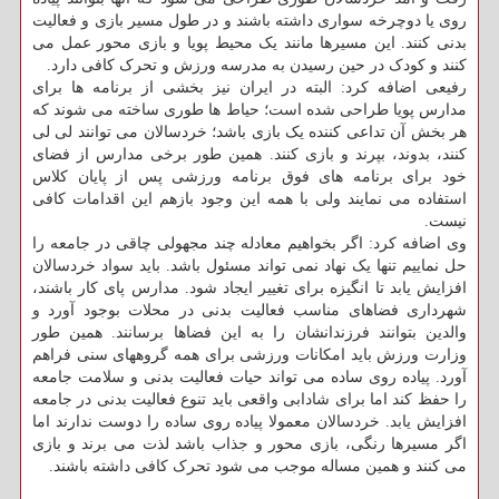
روی یا دوچرخه سواری داشته باشند و در طول مسیر بازی و فعالیت
بدنی کنند. این مسیرها مانند یک محیط پویا و بازی محور عمل می
کنند و کودک در حین رسیدن به مدرسه ورزش و تحرک کافی دارد.
رفیعی اضافه کرد: البته در ایران نیز بخشی از برنامه ها برای
مدارس پویا طراحی شده است؛ حیاط ها طوری ساخته می شوند که
هر بخش آن تداعی کننده یک بازی باشد؛ خردسالان می توانند لی لی
کنند، بدوند، بپرند و بازی کنند. همین طور برخی مدارس از فضای
خود برای برنامه های فوق برنامه ورزشی پس از پایان کلاس
استفاده می نمایند ولی با همه این وجود بازهم این اقدامات کافی
نیست.
وی اضافه کرد: اگر بخواهیم معادله چند مجهولی چاقی در جامعه را
حل نماییم تنها یک نهاد نمی تواند مسئول باشد. باید سواد خردسالان
افزایش یابد تا انگیزه برای تغییر ایجاد شود. مدارس پای کار باشند،
شهرداری فضاهای مناسب فعالیت بدنی در محلات بوجود آورد و
والدین بتوانند فرزندانشان را به این فضاها برسانند. همین طور
وزارت ورزش باید امکانات ورزشی برای همه گروههای سنی فراهم
آورد. پیاده روی ساده می تواند حیات فعالیت بدنی و سلامت جامعه
را حفظ کند اما برای شادابی واقعی باید تنوع فعالیت بدنی در جامعه
افزایش یابد. خردسالان معمولا پیاده روی ساده را دوست ندارند اما
اگر مسیرها رنگی، بازی محور و جذاب باشد لذت می برند و بازی
می کنند و همین مساله موجب می شود تحرک کافی داشته باشند.