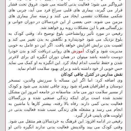
غیرواگیر می شود؛ فعالیت بدنی کاسته می شود، عروق تحت فشار
قرار می گیرند، بیماری های قلبی سراغ فرد می آید، چربی های
شکمی مشکلات تنفسی ایجاد می کنند و زمینه ساز بیماری های
مزمن می شوند. حتی بعضی از این خردسالان در دوران جوانی و
بزرگسالی هم با این مشکلات روبه رو خواهند شد.
رفیعی در مورد تأثیر روانشناختی بلوغ توضیح داد: وقتی کودک به
بلوغ نزدیک می شود خودپنداره و نگاهش به بدن تغییر می کند و
اهمیت بدن برایش افزایش خواهد یافت. اگر این دو عامل به خوبی
مدیریت شود و کودک
آموزش
های روانی دریافت کند و بدن خودرا
دوست داشته باشد میتوان در همان دوران انگیزه ای برای لاغرتر
شدن و حفظ تناسب اندام ایجاد کرد. این انگیزه به او کمک می نماید
حس خوبی از خود داشته باشد و برای بهبود سلامت اقدام نماید.
نقش مدارس در کنترل چاقی کودکان
وی اضافه کرد: اما اگر این مساله با سرزنش والدین، تمسخر
دوستان و اطرافیان همراه شود روند چاقی تشدید می شود و کودک
از مسیر سلامت دور می ماند. متاسفانه در جامعه امروز این مشکل
تشدید شده است برای اینکه زندگی صنعتی شده و بزرگسالان
فعالیت بدنی کمی دارند. رفاه بالا رفته، بیشتر کارها با ماشین به
انجام می رسد و مشغله های زندگی سبب شده فعالیت بدنی در
اولویت های پایینی قرار گیرد.
رفیعی در ادامه افزود: این فرهنگ به خردسالان هم منتقل می شود.
وقتی کودک می بیند والدینش فعالیت بدنی ندارند انگیزه ذاتی او