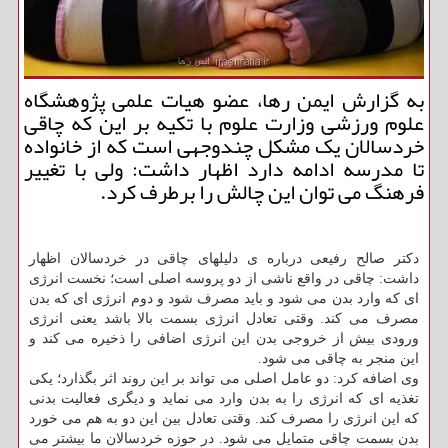
به گزارش ایمن رها، عضو هیات علمی پژوهشگاه
علوم ورزشی وزارت علوم با تکیه بر این که چاقی
خردسالان یک مشکل چندوجهی است که از خانواده
تا مدرسه ادامه دارد اظهار داشت: ولی با تغییر
فرهنگ می توان این چالش را برطرف کرد.
دکتر صالح رفیعی درباره ی دلیلهای چاقی در خردسالان اظهار
داشت: چاقی در واقع ناشی از دو پروسه اصلی است؛ نخست انرژی
ای که وارد بدن می شود و باید مصرف شود و دوم انرژی ای که بدن
مصرف می کند. وقتی تعادل انرژی بسمت بالا باشد یعنی انرژی
ورودی بیش از خروجی بدن این انرژی اضافی را ذخیره می کند و
این منجر به چاقی می شود.
وی اضافه کرد: دو عامل اصلی می تواند بر این روند اثر بگذارد؛ یکی
تغذیه ای که انرژی را به بدن وارد می نماید و دیگری فعالیت بدنی
که این انرژی را مصرف کند. وقتی تعادل بین این دو به هم می خورد
بدن بسمت چاقی متمایل می شود. در حوزه خردسالان ما بیشتر می