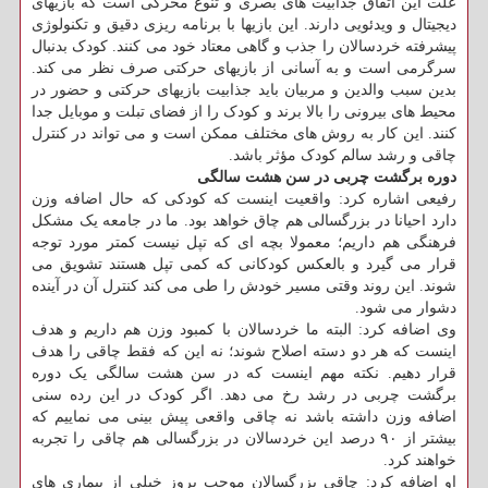
علت این اتفاق جذابیت های بصری و تنوع محرکی است که بازیهای
دیجیتال و ویدئویی دارند. این بازیها با برنامه ریزی دقیق و تکنولوژی
پیشرفته خردسالان را جذب و گاهی معتاد خود می کنند. کودک بدنبال
سرگرمی است و به آسانی از بازیهای حرکتی صرف نظر می کند.
بدین سبب والدین و مربیان باید جذابیت بازیهای حرکتی و حضور در
محیط های بیرونی را بالا برند و کودک را از فضای تبلت و موبایل جدا
کنند. این کار به روش های مختلف ممکن است و می تواند در کنترل
چاقی و رشد سالم کودک مؤثر باشد.
دوره برگشت چربی در سن هشت سالگی
رفیعی اشاره کرد: واقعیت اینست که کودکی که حال اضافه وزن
دارد احیانا در بزرگسالی هم چاق خواهد بود. ما در جامعه یک مشکل
فرهنگی هم داریم؛ معمولا بچه ای که تپل نیست کمتر مورد توجه
قرار می گیرد و بالعکس کودکانی که کمی تپل هستند تشویق می
شوند. این روند وقتی مسیر خودش را طی می کند کنترل آن در آینده
دشوار می شود.
وی اضافه کرد: البته ما خردسالان با کمبود وزن هم داریم و هدف
اینست که هر دو دسته اصلاح شوند؛ نه این که فقط چاقی را هدف
قرار دهیم. نکته مهم اینست که در سن هشت سالگی یک دوره
برگشت چربی در رشد رخ می دهد. اگر کودک در این رده سنی
اضافه وزن داشته باشد نه چاقی واقعی پیش بینی می نماییم که
بیشتر از ۹۰ درصد این خردسالان در بزرگسالی هم چاقی را تجربه
خواهند کرد.
او اضافه کرد: چاقی بزرگسالان موجب بروز خیلی از بیماری های