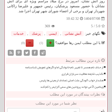
روز آتش نشان، امروز در برج میلاد مراسم ویژه ای برای آتش
نشانان با حضور مسعود پزشکیان، رئیس جمهور و علیرضا زاکانی
شهردار تهران و برخی از اعضاء شورای شهر تهران اجرا شد.
1404/07/08
10:42:32
369
5
/
5.0
تگهای خبر:
آتش نشانی
,
ایمنی
,
پزشك
,
خدمات
با این مطلب ایمن رها موافقید؟
(0)
(1)
تازه ترین مطالب مرتبط
از حذف نام همسر تا تغییر نام خانوادگی اما و اگرهای تعویض شناسنامه
تکذیب شایعه معافیت سربازان فراری
هشدار خواب آلودگی علت اصلی تصادف اربعینی ها پلیس
ویتامین D می تواند پروتئین های سمی آلزایمر را کم کند
نظرات بینندگان در مورد این مطلب
نظر شما در مورد این مطلب
نام: