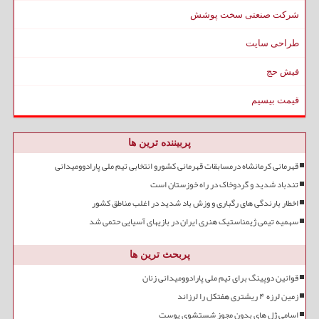
شرکت صنعتی سخت پوشش
طراحی سایت
فیش حج
قیمت بیسیم
پربیننده ترین ها
قهرمانی کرمانشاه درمسابقات قهرمانی کشورو انتخابی تیم ملی پارادوومیدانی
تندباد شدید و گردوخاک در راه خوزستان است
اخطار بارندگی های رگباری و وزش باد شدید در اغلب مناطق کشور
سهمیه تیمی ژیمناستیک هنری ایران در بازیهای آسیایی حتمی شد
پربحث ترین ها
قوانین دوپینگ برای تیم ملی پارادوومیدانی زنان
زمین لرزه ۴ ریشتری هفتکل را لرزاند
اسامی ژل های بدون مجوز شستشوی پوست