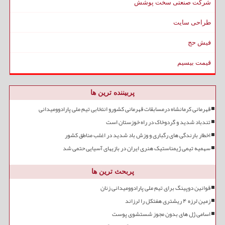
شرکت صنعتی سخت پوشش
طراحی سایت
فیش حج
قیمت بیسیم
پربیننده ترین ها
قهرمانی کرمانشاه درمسابقات قهرمانی کشورو انتخابی تیم ملی پارادوومیدانی
تندباد شدید و گردوخاک در راه خوزستان است
اخطار بارندگی های رگباری و وزش باد شدید در اغلب مناطق کشور
سهمیه تیمی ژیمناستیک هنری ایران در بازیهای آسیایی حتمی شد
پربحث ترین ها
قوانین دوپینگ برای تیم ملی پارادوومیدانی زنان
زمین لرزه ۴ ریشتری هفتکل را لرزاند
اسامی ژل های بدون مجوز شستشوی پوست