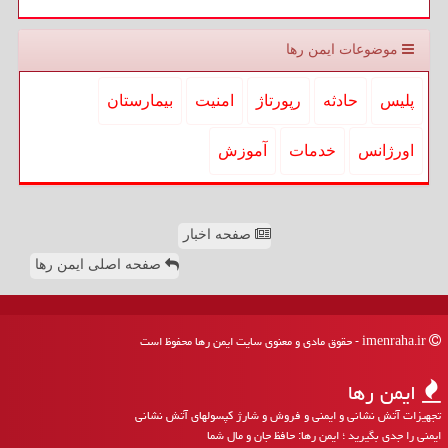
موضوعات ایمن رها
پلیس
حادثه
رپورتاژ
امنیت
بیمارستان
اورژانس
خدمات
آموزش
صفحه اخبار
صفحه اصلی ایمن رها
imenraha.ir - حقوق مادی و معنوی سایت ایمن رها محفوظ است
ایمن رها
تجهیزات آتش نشانی و ایمنی و فروش و شارژ کپسولهای آتش نشانی
ایمنی را جدی بگیرید ؛ ایمن رها: حافظ جان و مال شما