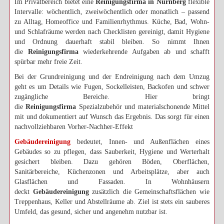
Im Privatbereich bietet eine
Reinigungsfirma in Nürnberg
flexible
Intervalle: wöchentlich, zweiwöchentlich oder monatlich – passend
zu Alltag, Homeoffice und Familienrhythmus. Küche, Bad, Wohn-
und Schlafräume werden nach Checklisten gereinigt, damit Hygiene
und Ordnung dauerhaft stabil bleiben. So nimmt Ihnen
die
Reinigungsfirma
wiederkehrende Aufgaben ab und schafft
spürbar mehr freie Zeit.
Bei der Grundreinigung und der Endreinigung nach dem Umzug
geht es um Details wie Fugen, Sockelleisten, Backofen und schwer
zugängliche Bereiche. Hier bringt
die
Reinigungsfirma
Spezialzubehör und materialschonende Mittel
mit und dokumentiert auf Wunsch das Ergebnis. Das sorgt für einen
nachvollziehbaren Vorher-Nachher-Effekt
Gebäudereinigung
bedeutet, Innen- und Außenflächen eines
Gebäudes so zu pflegen, dass Sauberkeit, Hygiene und Werterhalt
gesichert bleiben. Dazu gehören Böden, Oberflächen,
Sanitärbereiche, Küchenzonen und Arbeitsplätze, aber auch
Glasflächen und Fassaden. In Wohnhäusern
deckt
Gebäudereinigung
zusätzlich die Gemeinschaftsflächen wie
Treppenhaus, Keller und Abstellräume ab. Ziel ist stets ein sauberes
Umfeld, das gesund, sicher und angenehm nutzbar ist.