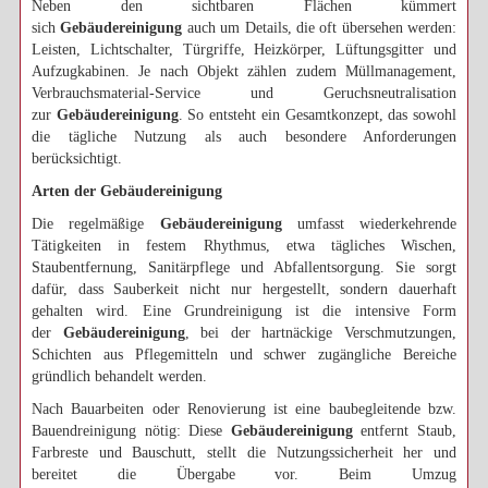
Neben den sichtbaren Flächen kümmert
sich
Gebäudereinigung
auch um Details, die oft übersehen werden:
Leisten, Lichtschalter, Türgriffe, Heizkörper, Lüftungsgitter und
Aufzugkabinen. Je nach Objekt zählen zudem Müllmanagement,
Verbrauchsmaterial-Service und Geruchsneutralisation
zur
Gebäudereinigung
. So entsteht ein Gesamtkonzept, das sowohl
die tägliche Nutzung als auch besondere Anforderungen
berücksichtigt.
Arten der Gebäudereinigung
Die regelmäßige
Gebäudereinigung
umfasst wiederkehrende
Tätigkeiten in festem Rhythmus, etwa tägliches Wischen,
Staubentfernung, Sanitärpflege und Abfallentsorgung. Sie sorgt
dafür, dass Sauberkeit nicht nur hergestellt, sondern dauerhaft
gehalten wird. Eine Grundreinigung ist die intensive Form
der
Gebäudereinigung
, bei der hartnäckige Verschmutzungen,
Schichten aus Pflegemitteln und schwer zugängliche Bereiche
gründlich behandelt werden.
Nach Bauarbeiten oder Renovierung ist eine baubegleitende bzw.
Bauendreinigung nötig: Diese
Gebäudereinigung
entfernt Staub,
Farbreste und Bauschutt, stellt die Nutzungssicherheit her und
bereitet die Übergabe vor. Beim Umzug