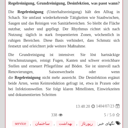
Regelreinigung, Grundreinigung, Desinfektion, was passt wann?
Die
Regelreinigung
(Unterhaltsreinigung) hält den Alltag in
Schach. Sie umfasst wiederkehrende Tätigkeiten wie Staubwischen,
Saugen und das Reinigen von Sanitärbereichen. So bleibt die Fläche
nutzbar, sauber und gepflegt. Der Rhythmus richtet sich nach
Nutzung: täglich in stark frequentierten Zonen, wöchentlich in
ruhigen Bereichen. Diese Basis verhindert, dass Schmutz sich
festsetzt und erleichtert jede weitere Maßnahme.
Die Grundreinigung ist intensiver. Sie löst hartnäckige
Verschmutzungen, reinigt Fugen, Kanten und schwer erreichbare
Stellen und erneuert Pflegefilme auf Böden. Sie ist sinnvoll nach
Renovierungen, Saisonwechseln oder wenn
die
Regelreinigung
nicht mehr ausreicht. Die Desinfektion ergänzt
beide Arten, wenn Keimreduktion gefragt ist, etwa in Praxen oder
bei Infektionswellen. Sie folgt klaren Mittellisten, Einwirkzeiten
und dokumentierten Schritten
1404/07/23
13:48:20
338
5
/
5.0
تگهای خبر:
رپورتاژ
,
بهداشت
,
ساختمان
,
service