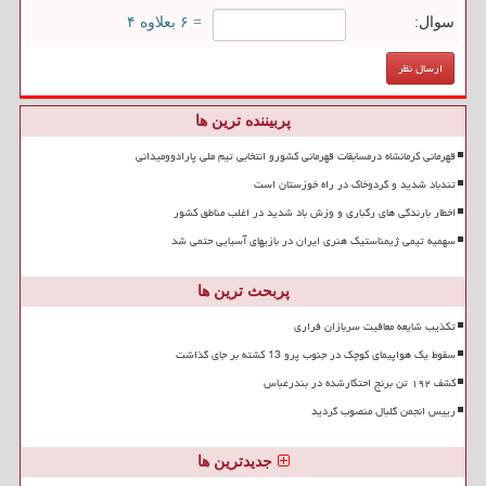
سوال:
= ۶ بعلاوه ۴
پربیننده ترین ها
قهرمانی کرمانشاه درمسابقات قهرمانی کشورو انتخابی تیم ملی پارادوومیدانی
تندباد شدید و گردوخاک در راه خوزستان است
اخطار بارندگی های رگباری و وزش باد شدید در اغلب مناطق کشور
سهمیه تیمی ژیمناستیک هنری ایران در بازیهای آسیایی حتمی شد
پربحث ترین ها
تکذیب شایعه معافیت سربازان فراری
سقوط یک هواپیمای کوچک در جنوب پرو 13 کشته بر جای گذاشت
کشف ۱۹۲ تن برنج احتکارشده در بندرعباس
رییس انجمن گلبال منصوب گردید
جدیدترین ها