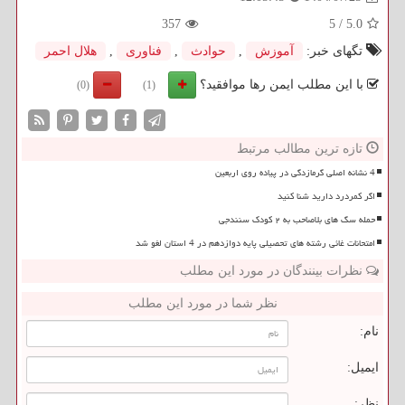
357
5
/
5.0
تگهای خبر:
آموزش
,
حوادث
,
فناوری
,
هلال احمر
با این مطلب ایمن رها موافقید؟
(0)
(1)
تازه ترین مطالب مرتبط
4 نشانه اصلی گرمازدگی در پیاده روی اربعین
اگر کمردرد دارید شنا کنید
حمله سگ های بلاصاحب به ۲ کودک سنندجی
امتحانات غائی رشته های تحصیلی پایه دوازدهم در 4 استان لغو شد
نظرات بینندگان در مورد این مطلب
نظر شما در مورد این مطلب
نام:
ایمیل:
نظر: