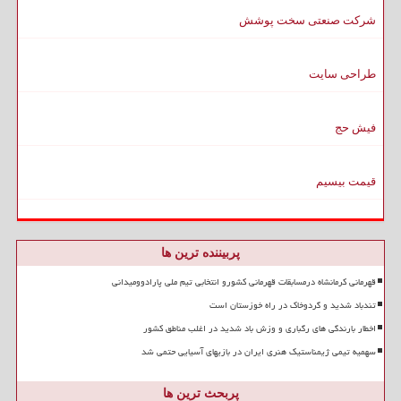
شرکت صنعتی سخت پوشش
طراحی سایت
فیش حج
قیمت بیسیم
پربیننده ترین ها
قهرمانی کرمانشاه درمسابقات قهرمانی کشورو انتخابی تیم ملی پارادوومیدانی
تندباد شدید و گردوخاک در راه خوزستان است
اخطار بارندگی های رگباری و وزش باد شدید در اغلب مناطق کشور
سهمیه تیمی ژیمناستیک هنری ایران در بازیهای آسیایی حتمی شد
پربحث ترین ها