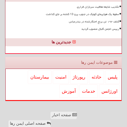
تکذیب شایعه معافیت سربازان فراری
سقوط یک هواپیمای کوچک در جنوب پرو 13 کشته بر جای گذاشت
کشف ۱۹۲ تن برنج احتکارشده در بندرعباس
رییس انجمن گلبال منصوب گردید
جدیدترین ها
موضوعات ایمن رها
پلیس
حادثه
رپورتاژ
امنیت
بیمارستان
اورژانس
خدمات
آموزش
صفحه اخبار
صفحه اصلی ایمن رها