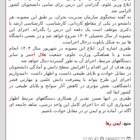
ابلاغ وزیر علوم، گذراندن این درس برای تمامی دانشجویان کشور
الزامی شد.
به گفته سخنگوی سازمان مدیریت بحران، بر طبق این مصوبه، هر
دانشجو در یکی از مقاطع کاردانی، کارشناسی، کارشناسی ارشد یا
دکتری موظف است یک دفعه این درس را بگذراند. اجرای این
مصوبه از سال تحصیلی ۱۴۰۴ شروع خواهد شد و در بعضی دانشگاه
ها نیز به شکل پایلوت درحال اجراست.
ظفری اشاره کرد: ابلاغ این مصوبه در شهریور سال ۱۴۰۴ انجام
شده و با هماهنگی وزارت علوم، جمعیت
هلال احمر
و سایر
دستگاههای مرتبط، اجرای آن به طور گسترده دنبال خواهد شد.
وی هدف از این اقدام را افزایش سطح دانش و آمادگی دانشجویان
در مقابل حوادث و بلایای طبیعی دانست و اظهار داشت: «امیدواریم
اجرای این طرح بتواند با پیشرفت دانش علمی و مهارتی قشر
دانشگاهی، نقش مؤثری در کاهش آثار سوانح و بلایای طبیعی در
کشور ایفا کند.
ظفری در انتها ضمن تقدیر از همکاری دستگاههای مرتبط اظهار
امیدواری کرد که «با اجرای کامل این واحد درسی، شاهد جامعه ای
آگاه تر، آماده تر و ایمن تر در مقابل حوادث باشیم.
منبع:
ایمن رها
1404/07/25
12:05:45