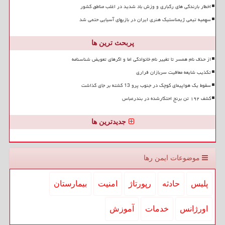
اخطار بارندگی های رگباری و وزش باد شدید در اغلب مناطق کشور
سهمیه تیمی ژیمناستیک هنری ایران در بازیهای آسیایی حتمی شد
پربحث ترین ها
از حذف نام همسر تا تغییر نام خانوادگی اما و اگرهای تعویض شناسنامه
تکذیب شایعه معافیت سربازان فراری
سقوط یک هواپیمای کوچک در جنوب پرو 13 کشته بر جای گذاشت
کشف ۱۹۲ تن برنج احتکارشده در بندرعباس
جدیدترین ها
موضوعات ایمن رها
پلیس
حادثه
رپورتاژ
امنیت
بیمارستان
اورژانس
خدمات
آموزش