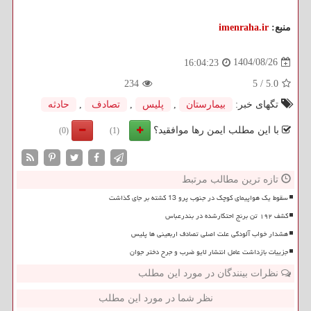
منبع:
imenraha.ir
1404/08/26
16:04:23
234
5
/
5.0
تگهای خبر:
بیمارستان
,
پلیس
,
تصادف
,
حادثه
با این مطلب ایمن رها موافقید؟
(0)
(1)
تازه ترین مطالب مرتبط
سقوط یک هواپیمای کوچک در جنوب پرو 13 کشته بر جای گذاشت
کشف ۱۹۲ تن برنج احتکارشده در بندرعباس
هشدار خواب آلودگی علت اصلی تصادف اربعینی ها پلیس
جزییات بازداشت عامل انتشار لایو ضرب و جرح دختر جوان
نظرات بینندگان در مورد این مطلب
نظر شما در مورد این مطلب