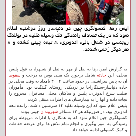
ایمن رها: کنسولگری چین در دنپاسار روز دوشنبه اعلام
نمود که در یک تصادف رانندگی تک وسیله نقلیه در بوللنگ
ریجنسی در شمال بالی، اندونزی، ۵ تبعه چینی کشته و ۸
نفر دیگر زخمی شدند.
به گزارش ایمن رها به نقل از مهر به نقل از شینهوا، به قول پلیس
محلی، این
حادثه
شامل برخورد یک مینی بوس به درخت و
سقوط
آن به پایین سراشیبی در حدود ساعت ۴: ۳۰ بامداد به وقت محلی در
جاده دنپاسار-سینگاراجا در نزدیکی روستای گیتگیت بود. مأموران
صلیب سرخ اندونزی، پلیس و ساکنان محلی مسافران مجروح را
نجات داده و آنها را به بیمارستان های اطراف منتقل کردند.
پلیس اعلام نمود که این وسیله نقلیه ۱۴ سرنشین داشت. راننده تبعه
اندونزی بود، در صورتیکه هر ۱۳ مسافر
شهروندان
چینی بودند.
کنسولگری چین اعلام نمود که به همکاری با ادارات مربوطه برای
رسیدگی به امور پیگیری و انجام تمام تلاش ها برای عرضه حفاظت
و کمک کنسولی ادامه خواهد داد.