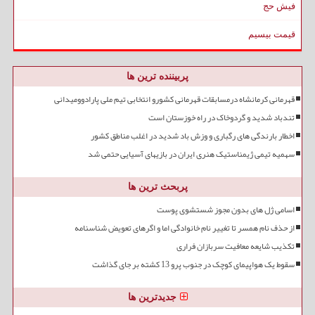
فیش حج
قیمت بیسیم
پربیننده ترین ها
قهرمانی کرمانشاه درمسابقات قهرمانی کشورو انتخابی تیم ملی پارادوومیدانی
تندباد شدید و گردوخاک در راه خوزستان است
اخطار بارندگی های رگباری و وزش باد شدید در اغلب مناطق کشور
سهمیه تیمی ژیمناستیک هنری ایران در بازیهای آسیایی حتمی شد
پربحث ترین ها
اسامی ژل های بدون مجوز شستشوی پوست
از حذف نام همسر تا تغییر نام خانوادگی اما و اگرهای تعویض شناسنامه
تکذیب شایعه معافیت سربازان فراری
سقوط یک هواپیمای کوچک در جنوب پرو 13 کشته بر جای گذاشت
جدیدترین ها