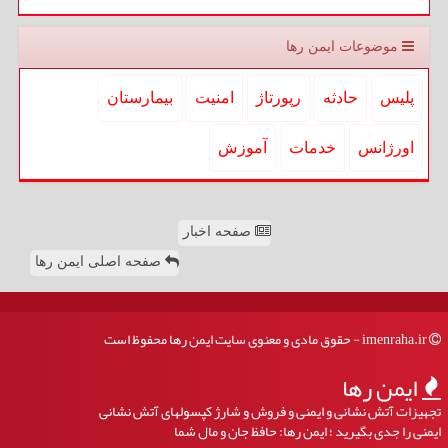
موضوعات ایمن رها
پلیس
حادثه
رپورتاژ
امنیت
بیمارستان
اورژانس
خدمات
آموزش
صفحه اخبار
صفحه اصلی ایمن رها
imenraha.ir - حقوق مادی و معنوی سایت ایمن رها محفوظ است
ایمن رها
تجهیزات آتش نشانی و ایمنی و فروش و شارژ کپسولهای آتش نشانی
ایمنی را جدی بگیرید ؛ ایمن رها: حافظ جان و مال شما