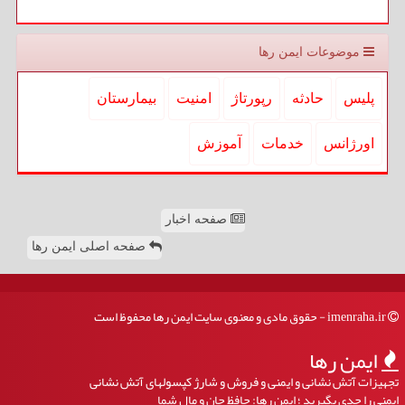
موضوعات ایمن رها
پلیس
حادثه
رپورتاژ
امنیت
بیمارستان
اورژانس
خدمات
آموزش
صفحه اخبار
صفحه اصلی ایمن رها
imenraha.ir - حقوق مادی و معنوی سایت ایمن رها محفوظ است
ایمن رها
تجهیزات آتش نشانی و ایمنی و فروش و شارژ کپسولهای آتش نشانی
ایمنی را جدی بگیرید ؛ ایمن رها: حافظ جان و مال شما