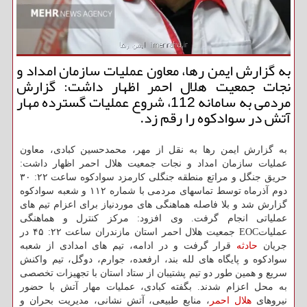
به گزارش ایمن رها، معاون عملیات سازمان امداد و
نجات جمعیت هلال احمر اظهار داشت: گزارش
مردمی به سامانه 112، شروع عملیات گسترده مهار
آتش در سوادکوه را رقم زد.
به گزارش ایمن رها به نقل از مهر، محمدحسین کبادی، معاون
عملیات سازمان امداد و نجات جمعیت هلال احمر اظهار داشت:
حریق جنگل و مراتع منطقه جنگلی کارمزد سوادکوه ساعت ۲۲: ۳۰
دوم آذرماه توسط تماسهای مردمی با شماره ۱۱۲ و شعبه سوادکوه
گزارش شد و بلا فاصله هماهنگی های موردنیاز برای اعزام تیم های
عملیاتی انجام گرفت. وی افزود: مرکز کنترل و هماهنگی
عملیاتEOC جمعیت هلال احمر استان مازندران ساعت ۲۲: ۴۵ در
جریان
حادثه
قرار گرفت و در ادامه، تیم های امدادی از شعبه
سوادکوه و پایگاه های لله بند، ارفعده، جوارم، دوگل، تیم واکنش
سریع و همین طور دو تیم پشتیبان از ستاد استان با تجهیزات تخصصی
به محل اعزام شدند. بگفته کبادی، عملیات مهار آتش با حضور
نیروهای
هلال احمر
، منابع طبیعی، آتش نشانی، مدیریت بحران و