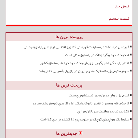
فیش حج
قیمت بیسیم
پربیننده ترین ها
قهرمانی کرمانشاه درمسابقات قهرمانی کشورو انتخابی تیم ملی پارادوومیدانی
تندباد شدید و گردوخاک در راه خوزستان است
اخطار بارندگی های رگباری و وزش باد شدید در اغلب مناطق کشور
سهمیه تیمی ژیمناستیک هنری ایران در بازیهای آسیایی حتمی شد
پربحث ترین ها
اسامی ژل های بدون مجوز شستشوی پوست
از حذف نام همسر تا تغییر نام خانوادگی اما و اگرهای تعویض شناسنامه
تکذیب شایعه معافیت سربازان فراری
سقوط یک هواپیمای کوچک در جنوب پرو 13 کشته بر جای گذاشت
جدیدترین ها