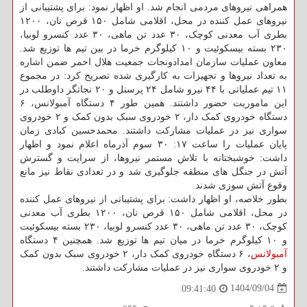
همراهی نیروهای مردمی انجام شد. او اظهار نمود: برای پشتیبانی از
نیروهای عمل کننده در محل، اقلامی شامل ۱۵۰ قرص نان، ۱۲۰۰
بطری آب معدنی کوچک، ۳۰ عدد تن ماهی، ۳۰ عدد کنسرو لوبیا،
۲۳۰ بسته بیسکوئیت و ۱۰ کیلوگرم خرما در بین تیم ها توزیع شد.
معاون عملیات سازمان امدادونجات جمعیت هلال احمر ضمن اشاره
به تعداد نیروها و تجهیزات به کارگیری شده تصریح کرد: در مجموع
۱۱ تیم عملیاتی با ۴۴ نیرو شامل ۲۴ پرسنل و ۲۰ نجاتگر داوطلب در
این ماموریت حضور داشتند. همین طور ۴ دستگاه آمبولانس، ۶
دستگاه خودروی کمک دار، ۲ خودروی سبک بدون کمک و ۲ خودروی
سواری نیز در عملیات مشارکت داشتند. محمدحسین کبادی زمان
پایان عملیات را ساعت ۱۷: ۳۰ سوم آذرماه اعلام نمود و اظهار
داشت: خوشبختانه با تلاش مستمر نیروها، از سرایت و گسترش
آتش در جنگل های منطقه جلوگیری شد و در تعدادی نقاط نیز مانع
وقوع آتش سوزی شدند.
بطور خلاصه، او اظهار داشت: برای پشتیبانی از نیروهای عمل کننده
در محل، اقلامی شامل ۱۵۰ قرص نان، ۱۲۰۰ بطری آب معدنی
کوچک، ۳۰ عدد تن ماهی، ۳۰ عدد کنسرو لوبیا، ۲۳۰ بسته بیسکوئیت
و ۱۰ کیلوگرم خرما در میان تیم ها توزیع شد. همچنین ۴ دستگاه
آمبولانس
، ۶ دستگاه خودروی کمک دار، ۲ خودروی سبک بدون کمک
و ۲ خودروی سواری نیز در عملیات مشارکت داشتند.
1404/09/04
09:41:40