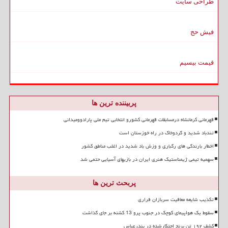
طراحی سایت
فیش حج
قیمت بیسیم
پربیننده ترین ها
قهرمانی کرمانشاه درمسابقات قهرمانی کشورو انتخابی تیم ملی پارادوومیدانی
تندباد شدید و گردوخاک در راه خوزستان است
اخطار بارندگی های رگباری و وزش باد شدید در اغلب مناطق کشور
سهمیه تیمی ژیمناستیک هنری ایران در بازیهای آسیایی حتمی شد
پربحث ترین ها
تکذیب شایعه معافیت سربازان فراری
سقوط یک هواپیمای کوچک در جنوب پرو 13 کشته بر جای گذاشت
کشف ۱۹۲ تن برنج احتکارشده در بندرعباس