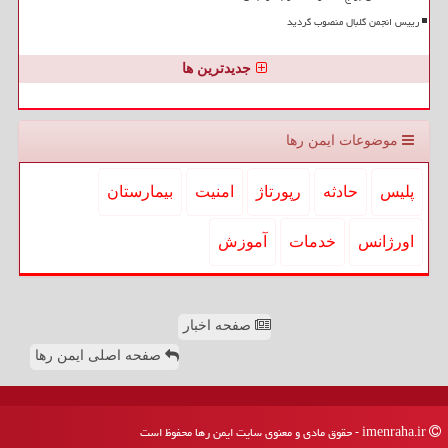
رییس انجمن گلبال منصوب گردید
جدیدترین ها
موضوعات ایمن رها
پلیس
حادثه
رپورتاژ
امنیت
بیمارستان
اورژانس
خدمات
آموزش
صفحه اخبار
صفحه اصلی ایمن رها
imenraha.ir - حقوق مادی و معنوی سایت ایمن رها محفوظ است