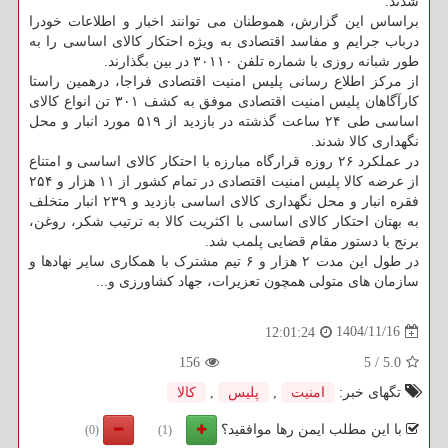
شدند.
براساس این گزارش، هموطنان می توانند اخبار و اطلاعات خودرا
درباب جرایم و مفاسد اقتصادی به ویژه احتکار کالای اساسی را به
طور شبانه روزی با شماره تلفن ۳۰۱۱۰ در بین بگذارند.
از مرکز اطلاع رسانی پلیس امنیت اقتصادی فراجا، درهمین راستا
کارآگاهان پلیس امنیت اقتصادی موفق به کشف ۳۰۱ تن انواع کالای
اساسی طی ۲۴ ساعت گذشته در بازدید از ۵۱۹ مورد انبار و محل
نگهداری کالا شدند.
در عملکرد ۲۶ روزه قرارگاه مبارزه با احتکار کالای اساسی و امتناع
از عرضه کالا پلیس امنیت اقتصادی در تمام کشور از ۱۱ هزار و ۲۵۴
فقره انبار و محل نگهداری کالای اساسی بازدید و ۲۳۹ انبار متخلف
به بهتان احتکار کالای اساسی با اکثریت کالا به ترتیب شکر، روغن،
برنج با دستور مقام قضایی پلمب شد.
در طول این مدت ۲ هزار و ۶ تیم مشترک با همکاری سایر نهادها و
سازمان های متولی همچون تعزیرات، جهاد کشاورزی و...
1404/11/16
12:01:24
156
5
/
5.0
تگهای خبر:
امنیت
,
پلیس
,
كالا
با این مطلب ایمن رها موافقید؟
(0)
(1)