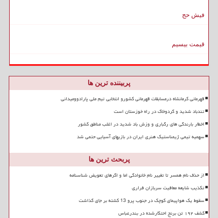
فیش حج
قیمت بیسیم
پربیننده ترین ها
قهرمانی کرمانشاه درمسابقات قهرمانی کشورو انتخابی تیم ملی پارادوومیدانی
تندباد شدید و گردوخاک در راه خوزستان است
اخطار بارندگی های رگباری و وزش باد شدید در اغلب مناطق کشور
سهمیه تیمی ژیمناستیک هنری ایران در بازیهای آسیایی حتمی شد
پربحث ترین ها
از حذف نام همسر تا تغییر نام خانوادگی اما و اگرهای تعویض شناسنامه
تکذیب شایعه معافیت سربازان فراری
سقوط یک هواپیمای کوچک در جنوب پرو 13 کشته بر جای گذاشت
کشف ۱۹۲ تن برنج احتکارشده در بندرعباس