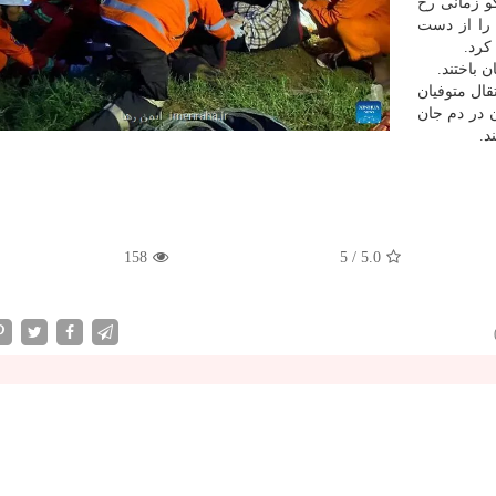
ستان هلگو زمانی رخ
 را از دست
کرد.
 باختند.
ال متوفیان
 در دم جان
د.
158
5
/
5.0