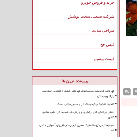
خرید و فروش خودرو
شرکت صنعتی سخت پوشش
طراحی سایت
فیش حج
قیمت بیسیم
پربیننده ترین ها
قهرمانی کرمانشاه درمسابقات قهرمانی کشورو انتخابی تیم ملی
پارادوومیدانی
تندباد شدید و گردوخاک در راه خوزستان است
اخطار بارندگی های رگباری و وزش باد شدید در اغلب مناطق
کشور
سهمیه تیمی ژیمناستیک هنری ایران در بازیهای آسیایی حتمی
شد