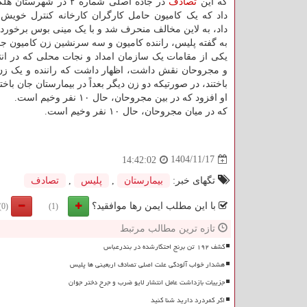
که این
تصادف
در جاده اصلی شماره ۲ در شهر
داد که یک کامیون حامل کارگران کارخانه کنترل خویش
داد، به لاین مخالف منحرف شد و با یک مینی بوس برخورد 
به گفته پلیس، راننده کامیون و سه سرنشین زن کامیون جان
یکی از مقامات یک سازمان امداد و نجات محلی که در انتق
و مجروحان نقش داشت، اظهار داشت که راننده و یک زن
باختند، در صورتیکه دو زن دیگر بعداً در بیمارستان جان باختن
او افزود که در بین مجروحان، حال ۱۰ نفر وخیم است.
که در میان مجروحان، حال ۱۰ نفر وخیم است.
1404/11/17
14:42:02
تگهای خبر:
بیمارستان
,
پلیس
,
تصادف
با این مطلب ایمن رها موافقید؟
(0)
(1)
تازه ترین مطالب مرتبط
کشف ۱۹۲ تن برنج احتکارشده در بندرعباس
هشدار خواب آلودگی علت اصلی تصادف اربعینی ها پلیس
جزییات بازداشت عامل انتشار لایو ضرب و جرح دختر جوان
اگر کمردرد دارید شنا کنید