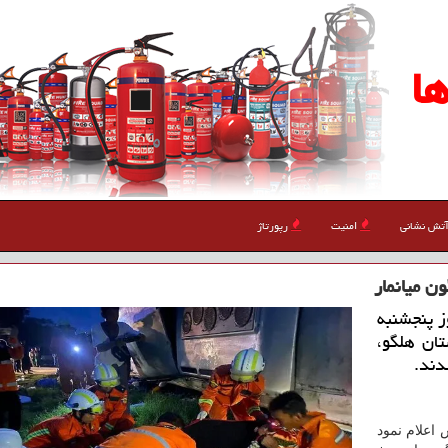
ا
تش نشانی
امنیت
رپورتاژ
ز پنجشنبه
ان هلگو،
 اعلام نمود