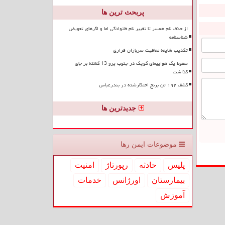
پربحث ترین ها
از حذف نام همسر تا تغییر نام خانوادگی اما و اگرهای تعویض
شناسنامه
تکذیب شایعه معافیت سربازان فراری
سقوط یک هواپیمای کوچک در جنوب پرو 13 کشته بر جای
گذاشت
کشف ۱۹۲ تن برنج احتکارشده در بندرعباس
جدیدترین ها
موضوعات ایمن رها
پلیس
حادثه
رپورتاژ
امنیت
بیمارستان
اورژانس
خدمات
آموزش