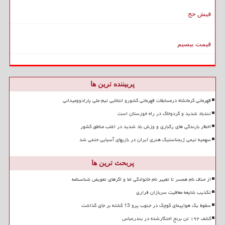
فیش حج
قیمت بیسیم
پربیننده ترین ها
قهرمانی کرمانشاه درمسابقات قهرمانی کشورو انتخابی تیم ملی پارادوومیدانی
تندباد شدید و گردوخاک در راه خوزستان است
اخطار بارندگی های رگباری و وزش باد شدید در اغلب مناطق کشور
سهمیه تیمی ژیمناستیک هنری ایران در بازیهای آسیایی حتمی شد
پربحث ترین ها
از حذف نام همسر تا تغییر نام خانوادگی اما و اگرهای تعویض شناسنامه
تکذیب شایعه معافیت سربازان فراری
سقوط یک هواپیمای کوچک در جنوب پرو 13 کشته بر جای گذاشت
کشف ۱۹۲ تن برنج احتکارشده در بندرعباس