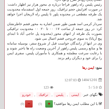
رئیس پلیس راه راهور فراجا درباره ی محور هراز نیز اظهار داشت:
در صورت افزایش حجم ترافیک، روز جمعه اول اسفندماه محدودیت
یک طرفه مقطعی در محدوده پلور تا پلیس راه لاریجان اجرا خواهد
شد.
سردار کرمی اسد همین طور ضمن اشاره به محور فشم خاطرنشان
کرد: در روز جمعه از ساعت ۱۷: ۰۰ تا ۲۰: ۰۰ محدودیت ترافیکی
بصورت یک طرفه از انتهای محور (محدوده پل حاجی آباد تا ابتدای
پیچ آریانا) به سوی خروجی فشم اعمال می شود.
وی در انتها از رانندگان خواست قبل از شروع سفر، بوسیله سامانه
ها و منابع رسمی پلیس راهور از آخرین وضعیت راه ها باخبر شوند و
با رعایت سرعت مطمئنه و همکاری با مأموران پلیس، سفری ایمن
را برای خود و دیگران رقم بزنند.
منبع:
ایمن رها
1404/12/01
12:07:03
123
5
/
5.0
تگهای خبر:
ایمنی
,
پلیس
,
ترافیك
,
خودرو
با این مطلب ایمن رها موافقید؟
(0)
(1)