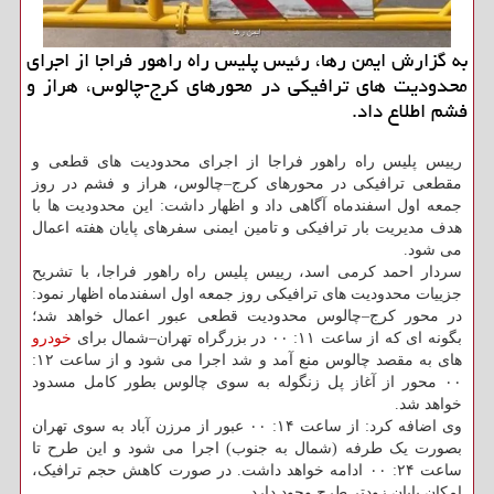
به گزارش ایمن رها، رئیس پلیس راه راهور فراجا از اجرای
محدودیت های ترافیکی در محورهای کرج-چالوس، هراز و
فشم اطلاع داد.
رییس پلیس راه راهور فراجا از اجرای محدودیت های قطعی و
مقطعی ترافیکی در محورهای کرج–چالوس، هراز و فشم در روز
جمعه اول اسفندماه آگاهی داد و اظهار داشت: این محدودیت ها با
هدف مدیریت بار ترافیکی و تامین ایمنی سفرهای پایان هفته اعمال
می شود.
سردار احمد کرمی اسد، رییس پلیس راه راهور فراجا، با تشریح
جزییات محدودیت های ترافیکی روز جمعه اول اسفندماه اظهار نمود:
در محور کرج–چالوس محدودیت قطعی عبور اعمال خواهد شد؛
بگونه ای که از ساعت ۱۱: ۰۰ در بزرگراه تهران–شمال برای
خودرو
های به مقصد چالوس منع آمد و شد اجرا می شود و از ساعت ۱۲:
۰۰ محور از آغاز پل زنگوله به سوی چالوس بطور کامل مسدود
خواهد شد.
وی اضافه کرد: از ساعت ۱۴: ۰۰ عبور از مرزن آباد به سوی تهران
بصورت یک طرفه (شمال به جنوب) اجرا می شود و این طرح تا
ساعت ۲۴: ۰۰ ادامه خواهد داشت. در صورت کاهش حجم ترافیک،
امکان پایان زودتر طرح وجود دارد.